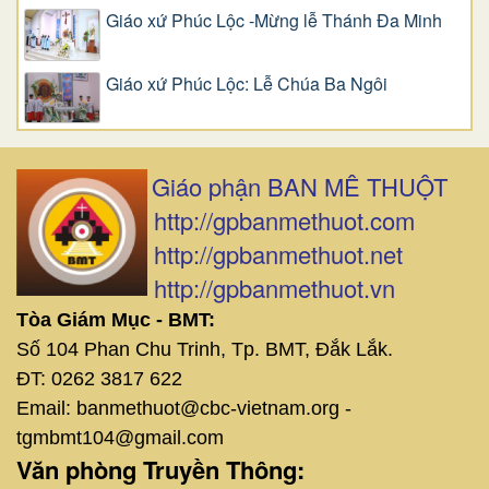
Giáo xứ Phúc Lộc -Mừng lễ Thánh Đa Minh
Giáo xứ Phúc Lộc: Lễ Chúa Ba Ngôi
Giáo phận BAN MÊ THUỘT
http://gpbanmethuot.com
http://gpbanmethuot.net
http://gpbanmethuot.vn
Tòa Giám Mục - BMT:
Số 104 Phan Chu Trinh, Tp. BMT, Đắk Lắk.
ĐT: 0262 3817 622
Email: banmethuot@cbc-vietnam.org -
tgmbmt104@gmail.com
Văn phòng Truyền Thông: