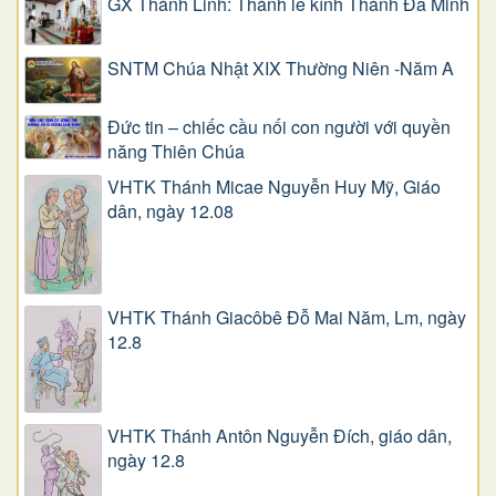
GX Thánh Linh: Thánh lễ kính Thánh Đa Minh
SNTM Chúa Nhật XIX Thường Niên -Năm A
Đức tin – chiếc cầu nối con người với quyền
năng Thiên Chúa
VHTK Thánh Micae Nguyễn Huy Mỹ, Giáo
dân, ngày 12.08
VHTK Thánh Giacôbê Ðỗ Mai Năm, Lm, ngày
12.8
VHTK Thánh Antôn Nguyễn Ðích, giáo dân,
ngày 12.8