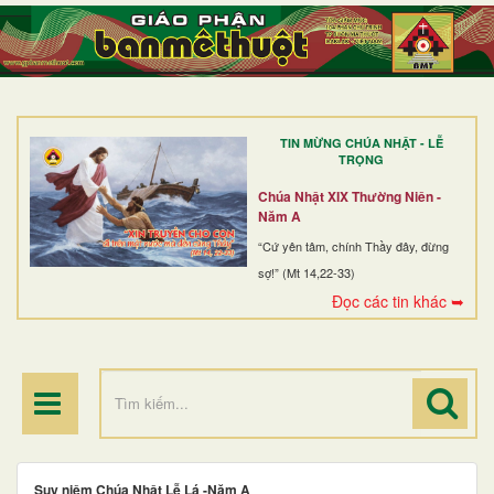
TRANG NHẤT
GIỚI THIỆU
GIÁO XỨ
TIN MỪNG CHÚA NHẬT - LỄ
DÒNG TU
TRỌNG
BAN MỤC VỤ
Chúa Nhật XIX Thường Niên -
Năm A
ĐOÀN THỂ CG
“Cứ yên tâm, chính Thầy đây, đừng
sợ!” (Mt 14,22-33)
LINH MỤC
Đọc các tin khác ➥
ĐIỂM HÀNH HƯƠNG
Suy niệm Chúa Nhật Lễ Lá -Năm A