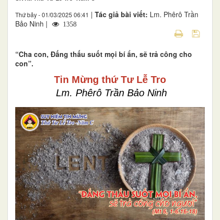
|
Tác giả bài viết:
Lm. Phêrô Trần
Thứ bảy - 01/03/2025 06:41
Bảo Ninh |
1358
“Cha con, Ðấng thấu suốt mọi bí ẩn, sẽ trả công cho
con”.
Tin Mừng thứ Tư Lễ Tro
Lm. Phêrô Trần Bảo Ninh