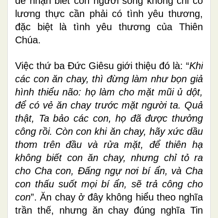
để nhận biết con người sống không chỉ có
lương thực cần phải có tình yêu thương,
đặc biệt là tình yêu thương của Thiên
Chúa.
Việc thứ ba Đức Giêsu giới thiệu đó là: “
Khi
các con ăn chay, thì đừng làm như bọn giả
hình thiểu não: họ làm cho mặt mũi ủ dột,
để có vẻ ăn chay trước mặt người ta. Quả
thật, Ta bảo các con, họ đã được thưởng
công rồi. Còn con khi ăn chay, hãy xức dầu
thơm trên đầu và rửa mặt, để thiên hạ
không biết con ăn chay, nhưng chỉ tỏ ra
cho Cha con, Ðấng ngự nơi bí ẩn, và Cha
con thấu suốt mọi bí ẩn, sẽ trả công cho
con
”. Ăn chay ở đây không hiểu theo nghĩa
trần thế, nhưng ăn chay đúng nghĩa Tin