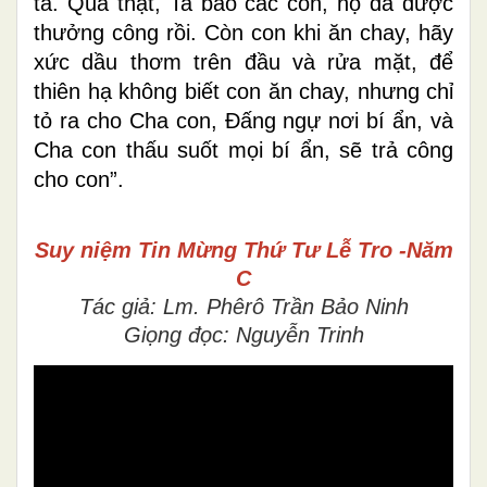
ta. Quả thật, Ta bảo các con, họ đã được
thưởng công rồi. Còn con khi ăn chay, hãy
xức dầu thơm trên đầu và rửa mặt, để
thiên hạ không biết con ăn chay, nhưng chỉ
tỏ ra cho Cha con, Ðấng ngự nơi bí ẩn, và
Cha con thấu suốt mọi bí ẩn, sẽ trả công
cho con”.
Suy niệm Tin Mừng
Thứ Tư Lễ Tro -Năm
C
Tác giả: Lm. Phêrô Trần Bảo Ninh
Giọng đọc: Nguyễn Trinh