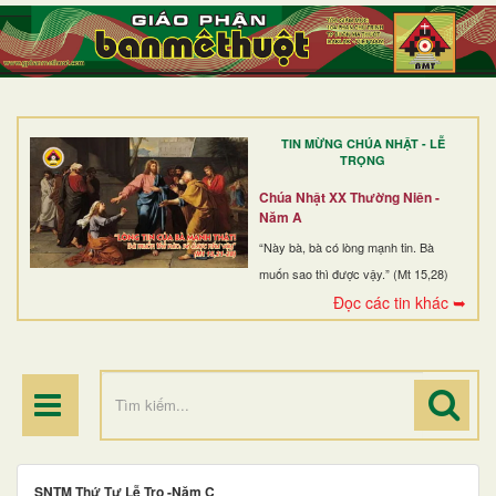
TRANG NHẤT
GIỚI THIỆU
GIÁO XỨ
TIN MỪNG CHÚA NHẬT - LỄ
DÒNG TU
TRỌNG
BAN MỤC VỤ
Chúa Nhật XX Thường Niên -
Năm A
ĐOÀN THỂ CG
“Này bà, bà có lòng mạnh tin. Bà
muốn sao thì được vậy.” (Mt 15,28)
LINH MỤC
Đọc các tin khác ➥
ĐIỂM HÀNH HƯƠNG
SNTM Thứ Tư Lễ Tro -Năm C