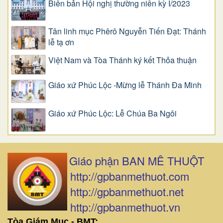
Biên bản Hội nghị thường niên kỳ I/2023
Tân linh mục Phêrô Nguyễn Tiến Đạt: Thánh
lễ tạ ơn
Việt Nam và Tòa Thánh ký kết Thỏa thuận
Giáo xứ Phúc Lộc -Mừng lễ Thánh Đa Minh
Giáo xứ Phúc Lộc: Lễ Chúa Ba Ngôi
Giáo phận BAN MÊ THUỘT
http://gpbanmethuot.com
http://gpbanmethuot.net
http://gpbanmethuot.vn
Tòa Giám Mục - BMT: