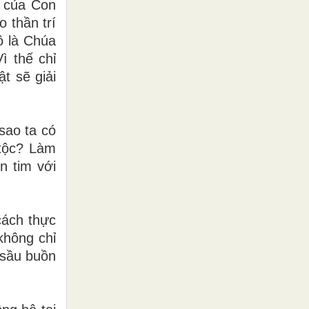
n của Con
 thần trí
ô là Chúa
ì thế chỉ
ật sẽ giải
sao ta có
 tộc? Làm
n tim với
cách thực
 không chỉ
 sầu buồn