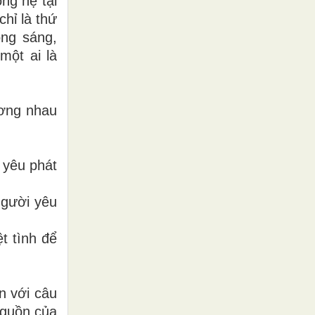
ng hệ tại
hỉ là thứ
ong sáng,
một ai là
ương nhau
 yêu phát
người yêu
t tình để
n với câu
nguồn của