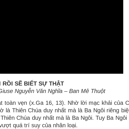
I RỒI SẼ BIẾT SỰ THẬT
Giuse Nguyễn Văn Nghĩa – Ban Mê Thuột
 toàn vẹn (x.Ga 16, 13). Nhờ lời mạc khải của C
hờ là Thiên Chúa duy nhất mà là Ba Ngôi riêng biệ
hiên Chúa duy nhất mà là Ba Ngôi. Tuy Ba Ngôi r
ượt quá trí suy của nhân loại.