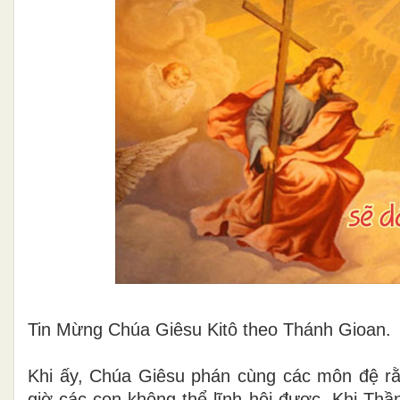
Tin Mừng Chúa Giêsu Kitô theo Thánh Gioan.
Khi ấy, Chúa Giêsu phán cùng các môn đệ rằn
giờ các con không thể lĩnh hội được. Khi Thần