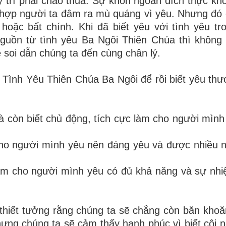
ý trí phải chào thua. Sự khôn ngoan đích thực khô
ng hợp người ta đâm ra mù quáng vì yêu. Nhưng đó c
hoặc bất chính. Khi đã biết yêu với tình yêu tr
guồn từ tình yêu Ba Ngôi Thiên Chúa thì không 
 soi dẫn chúng ta đến cùng chân lý.
về Tình Yêu Thiên Chúa Ba Ngôi để rồi biết yêu th
à còn biết chủ động, tích cực làm cho người mình
 cho người mình yêu nên đáng yêu và được nhiều 
làm cho người mình yêu có đủ khả năng và sự nhiệ
thiết tưởng rằng chúng ta sẽ chẳng còn băn khoă
hưng chúng ta sẽ cảm thấy hạnh phúc vì biết cội 