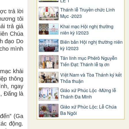
LỄ 1
Thánh lễ Truyền chức Linh
c trả lời
Mục -2023
hương tôi
i trả giá
Khai mạc Hội nghị thường
niên kỳ I/2023
hiên Chúa
nh đạo Do
Biên bản Hội nghị thường niên
kỳ I/2023
 cho mình
Tân linh mục Phêrô Nguyễn
Tiến Đạt: Thánh lễ tạ ơn
 mạc khải
Việt Nam và Tòa Thánh ký kết
iệp thông
Thỏa thuận
ình, ngay
Giáo xứ Phúc Lộc -Mừng lễ
, Đấng là
Thánh Đa Minh
Giáo xứ Phúc Lộc: Lễ Chúa
Ba Ngôi
 đến” (Ga
tác động.