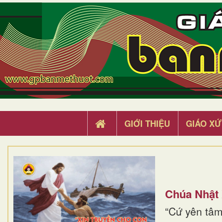
GIỚI THIỆU
GIÁO XỨ
Chúa Nhật
“Cứ yên tâm