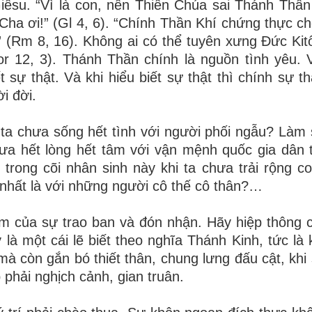
êsu. “Vì là con, nên Thiên Chúa sai Thánh Thầ
Cha ơi!” (Gl 4, 6). “Chính Thần Khí chứng thực cho
” (Rm 8, 16). Không ai có thể tuyên xưng Đức Kit
 12, 3). Thánh Thần chính là nguồn tình yêu. V
 sự thật. Và khi hiểu biết sự thật thì chính sự th
i đời.
i ta chưa sống hết tình với người phối ngẫu? Làm 
hưa hết lòng hết tâm với vận mệnh quốc gia dân
 trong cõi nhân sinh này khi ta chưa trải rộng co
 nhất là với những người cô thế cô thân?…
iệm của sự trao ban và đón nhận. Hãy hiệp thông 
y là một cái lẽ biết theo nghĩa Thánh Kinh, tức là
 mà còn gắn bó thiết thân, chung lưng đấu cật, khi
p phải nghịch cảnh, gian truân.