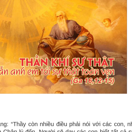
g: “Thầy còn nhiều điều phải nói với các con, 
 Chân lý đến, Người sẽ dạy các con biết tất cả sự