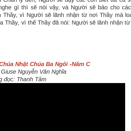
he gì thì sẽ nói vậy, và Người sẽ bảo cho các
h Thầy, vì Người sẽ lãnh nhận từ nơi Thầy mà lo
a Thầy, vì thế Thầy đã nói: Người sẽ lãnh nhận từ
Chúa Nhật Chúa Ba Ngôi -Năm C
. Giuse Nguyễn Văn Nghĩa
g đọc: Thanh Tâm