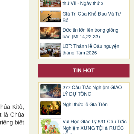
thứ VII - Ngày thứ 3
Giá Trị Của Khổ Ðau Và Từ
Bỏ
Đức tin lớn lên trong giông
bão (Mt 14,22-33)
LBT: Thánh lễ Cầu nguyện
tháng Tám 2026
TIN HOT
277 Câu Trắc Nghiệm GIÁO
LÝ DỰ TÒNG
Nghi thức lễ Gia Tiên
húa Kitô,
t là Chúa
Vui Học Giáo Lý 531 Câu Trắc
iêng biệt
Nghiệm XƯNG TỘI & RƯỚC