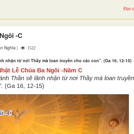
Đọc c
Ngôi -C
n Nghĩa |
1522
nh nhận từ nơi Thầy mà loan truyền cho các con”. (Ga 16, 12-15)
hật Lễ Chúa Ba Ngôi -Năm C
hánh Thần sẽ lãnh nhận từ nơi Thầy mà loan truyền
”.
(
Ga 16, 12-15
)