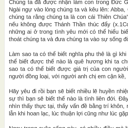
Chúng ta đã được nhận làm con trong Đức Gi
Ngài ngự vào lòng chúng ta và kêu lên: Abba, 
chúng ta rằng chúng ta là con cái Thiên Chúa
nếu không được Thánh Thần thúc đẩy (x.1Cor
những ai ở trong tình yêu mới có thể hiểu biết
thoát chúng ta và đưa chúng ta vào sự sống đờ
Làm sao ta có thể biết nghĩa phu thê là gì kh
thể biết được thế nào là quê hương khi ta c
sao ta có thể biết được giá trị của con người
người đồng loại, với người anh chị em cận kề,
Hãy yêu đi rồi bạn sẽ biết nhiều lẽ huyền nh
sự thì bạn sẽ biết thế nào là tình liên đới. Đâ
nhìn thấy thực tại, thấy vấn đề bằng trí khôn,
lẫn khi hoan lạc, lúc thuận lợi cũng như lúc gặ