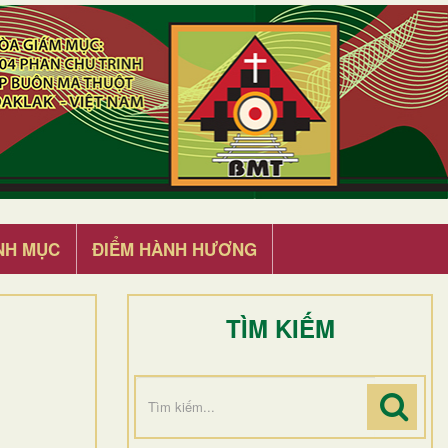
NH MỤC
ĐIỂM HÀNH HƯƠNG
TÌM KIẾM