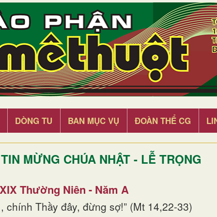
DÒNG TU
BAN MỤC VỤ
ĐOÀN THỂ CG
LI
TIN MỪNG CHÚA NHẬT - LỄ TRỌNG
 XIX Thường Niên - Năm A
, chính Thầy đây, đừng sợ!” (Mt 14,22-33)