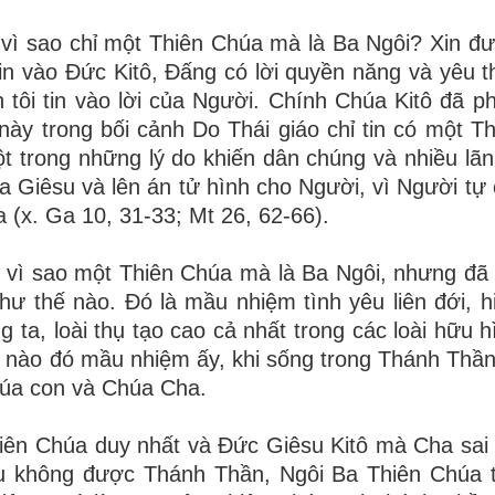
vì sao chỉ một Thiên Chúa mà là Ba Ngôi? Xin đượ
tin vào Đức Kitô, Đấng có lời quyền năng và yêu t
 tôi tin vào lời của Người. Chính Chúa Kitô đã phả
i này trong bối cảnh Do Thái giáo chỉ tin có một T
t trong những lý do khiến dân chúng và nhiều lã
úa Giêsu và lên án tử hình cho Người, vì Người tự
 (x. Ga 10, 31-33; Mt 26, 62-66).
t vì sao một Thiên Chúa mà là Ba Ngôi, nhưng đã
ư thế nào. Đó là mầu nhiệm tình yêu liên đới, h
 ta, loài thụ tạo cao cả nhất trong các loài hữu h
n nào đó mầu nhiệm ấy, khi sống trong Thánh Thần
húa con và Chúa Cha.
hiên Chúa duy nhất và Đức Giêsu Kitô mà Cha sai
ếu không được Thánh Thần, Ngôi Ba Thiên Chúa 