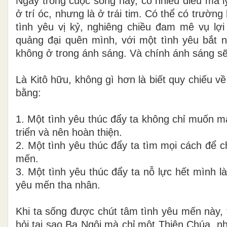
Ngay trong cuộc sống này, có nhiều điều mà l
ở trí óc, nhưng là ở trái tim. Có thể có trườ
tình yêu vị kỷ, nghiêng chiều đam mê vụ lợi 
quảng đại quên mình, với một tình yêu bắt n
không ở trong ánh sáng. Và chính ánh sáng sẽ
Là Kitô hữu, không gì hơn là biết quy chiếu 
bằng:
1.
Một tình yêu thúc đẩy ta không chỉ muốn m
triển và nên hoàn thiện.
2.
Một tình yêu thúc đẩy ta tìm mọi cách để
mến.
3.
Một tình yêu thúc đẩy ta nỗ lực hết mình 
yêu mến tha nhân.
Khi ta sống được chút tâm tình yêu mến này, 
hỏi tại sao Ba Ngôi mà chỉ một Thiên Chúa, n