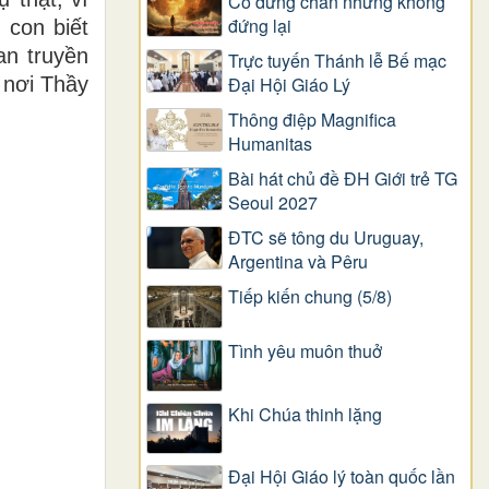
Có dừng chân nhưng không
đứng lại
 con biết
an truyền
Trực tuyến Thánh lễ Bế mạc
 nơi Thầy
Đại Hội Giáo Lý
Thông điệp Magnifica
Humanitas
Bài hát chủ đề ĐH Giới trẻ TG
Seoul 2027
ĐTC sẽ tông du Uruguay,
Argentina và Pêru
Tiếp kiến chung (5/8)
Tình yêu muôn thuở
Khi Chúa thinh lặng
Đại Hội Giáo lý toàn quốc lần