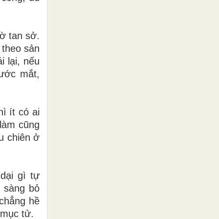
ờ tan sở.
 theo sản
 lại, nếu
rước mắt,
 ít có ai
 làm cũng
u chiên ở
dại gì tự
n sàng bỏ
 chẳng hề
 mục tử.