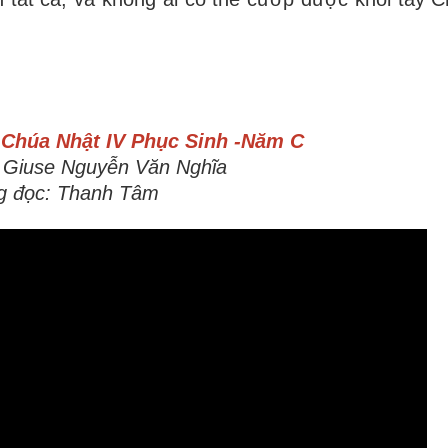
g
Chúa Nhật IV Phục Sinh -Năm C
. Giuse Nguyễn Văn Nghĩa
g đọc: Thanh Tâm