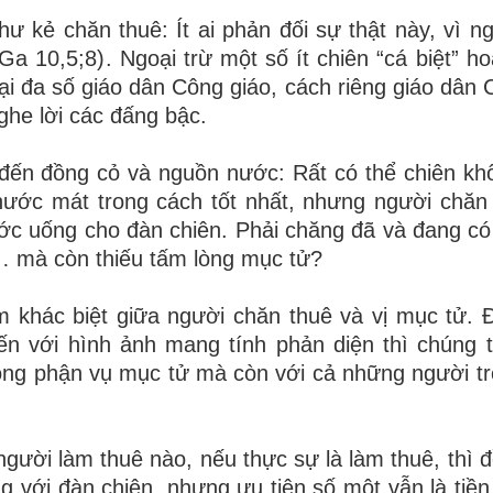
hư kẻ chăn thuê: Ít ai phản đối sự thật này, vì n
Ga 10,5;8). Ngoại trừ một số ít chiên “cá biệt” ho
 đại đa số giáo dân Công giáo, cách riêng giáo dân
ghe lời các đấng bậc.
 đến đồng cỏ và nguồn nước: Rất có thể chiên k
nước mát trong cách tốt nhất, nhưng người chăn
c uống cho đàn chiên. Phải chăng đã và đang có
ụ… mà còn thiếu tấm lòng mục tử?
 khác biệt giữa người chăn thuê và vị mục tử. Đ
ến với hình ảnh mang tính phản diện thì chúng t
ong phận vụ mục tử mà còn với cả những người t
gười làm thuê nào, nếu thực sự là làm thuê, thì đề
g với đàn chiên, nhưng ưu tiên số một vẫn là tiền