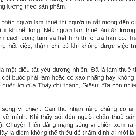
ng lương theo sản phẩm.
n phận người làm thuê thì người ta rất mong đến gi
ì ít khi hết lòng. Nếu người làm thuê làm ăn lương
 cách công tâm và hết tình thì chưa hẳn có. Trái
ng hết việc, thậm chí có khi không được việc t
 một điều tất yếu đương nhiên. Đã là làm thuê thì
á đòi buộc phải làm hoặc có xao nhãng hay không
ể quên lời của Thầy chí thánh, Giêsu: “Ta còn nhiề
sống vì chiên: Cần thú nhận rằng chẳng có ai 
c về mình. Khi thấy sói đến người chăn thuê sẵ
2). Chuyện hiến dâng mạng sống vì chiên xem ra
 đây là điểm không thể thiếu để thẩm định ai mới là