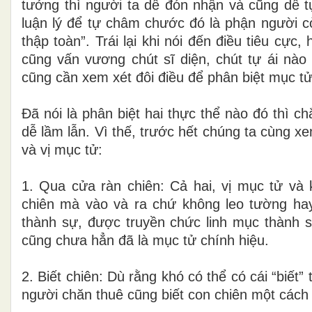
tưởng thì người ta dễ đón nhận và cũng dễ t
luận lý để tự châm chước đó là phận người cò
thập toàn”. Trái lại khi nói đến điều tiêu cực,
cũng vấn vương chút sĩ diện, chút tự ái nào
cũng cần xem xét đôi điều để phân biệt mục tử
Đã nói là phân biệt hai thực thể nào đó thì 
dễ lầm lẫn. Vì thế, trước hết chúng ta cùng 
và vị mục tử:
1. Qua cửa ràn chiên: Cả hai, vị mục tử v
chiên mà vào và ra chứ không leo tường ha
thành sự, được truyền chức linh mục thành 
cũng chưa hẳn đã là mục tử chính hiệu.
2. Biết chiên: Dù rằng khó có thể có cái “biế
người chăn thuê cũng biết con chiên một cách 