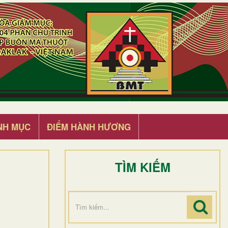
NH MỤC
ĐIỂM HÀNH HƯƠNG
TÌM KIẾM