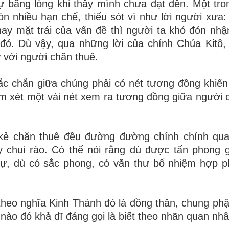
ự bằng lòng khi thấy mình chưa đạt đến. Một tr
n nhiều hạn chế, thiếu sót vì như lời người xưa:
 hay mặt trái của vấn đề thì người ta khó đón nhận
 đó. Dù vậy, qua những lời của chính Chúa Kitô,
 với người chăn thuê.
chắc chắn giữa chúng phải có nét tương đồng khiến
xem xét một vài nét xem ra tương đồng giữa người 
à kẻ chăn thuê đều đường đường chính chính qu
y chui rào. Có thể nói rằng dù được tấn phong
sự, dù có sắc phong, có văn thư bổ nhiệm hợp 
t” theo nghĩa Kinh Thánh đó là đồng thân, chung ph
nào đó khả dĩ đáng gọi là biết theo nhãn quan nhân