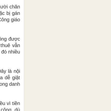
gười chăn
ặc bị gán
 Công giáo
hông được
 thuê vẫn
 đó nhiều
ây là nội
a dễ giật
rong danh
u vì tiền
 công, dù