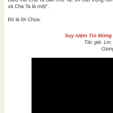
và Cha Ta là một”.
Ðó là lời Chúa.
Suy niệm Tin Mừn
Tác giả: Lm
Giọn