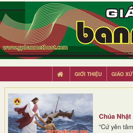
GIỚI THIỆU
GIÁO XỨ
Chúa Nhật
“Cứ yên tâm