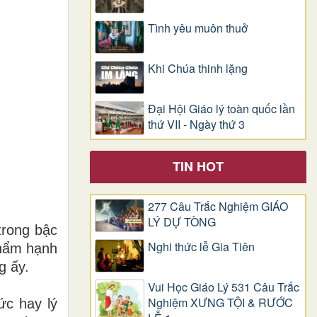
Tình yêu muôn thuở
Khi Chúa thinh lặng
Đại Hội Giáo lý toàn quốc lần
thứ VII - Ngày thứ 3
TIN HOT
277 Câu Trắc Nghiệm GIÁO
LÝ DỰ TÒNG
trong bậc
Nghi thức lễ Gia Tiên
phẩm hạnh
g ấy.
Vui Học Giáo Lý 531 Câu Trắc
Nghiệm XƯNG TỘI & RƯỚC
ức hay lý