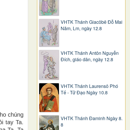
VHTK Thánh Giacôbê Ðỗ Mai
Năm, Lm, ngày 12.8
VHTK Thánh Antôn Nguyễn
Ðích, giáo dân, ngày 12.8
VHTK Thánh Laurensô Phó
Tế - Tử Đạo Ngày 10.8
cho chúng
VHTK Thánh Đaminh Ngày 8.
i tay Ta.
8
ha Ta. Ta