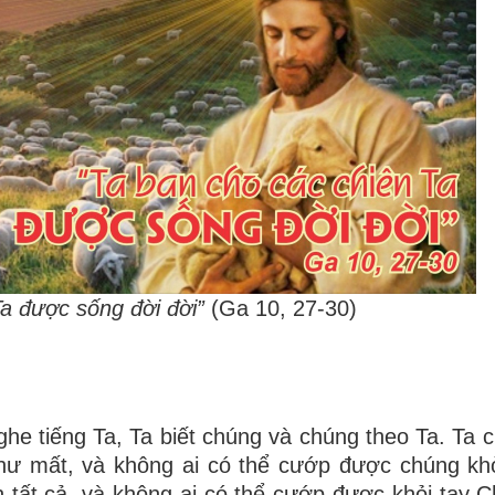
Ta được sống đời đời”
(
Ga 10, 27-30
)
ghe tiếng Ta, Ta biết chúng và chúng theo Ta. Ta 
hư mất, và không ai có thể cướp được chúng khỏ
 tất cả, và không ai có thể cướp được khỏi tay C