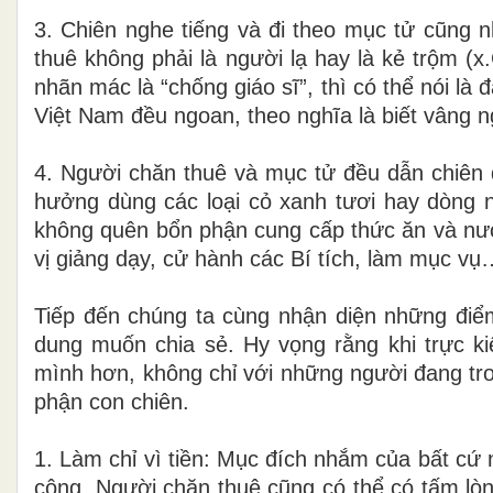
3. Chiên nghe tiếng và đi theo mục tử cũng n
thuê không phải là người lạ hay là kẻ trộm (x.
nhãn mác là “chống giáo sĩ”, thì có thể nói là
Việt Nam đều ngoan, theo nghĩa là biết vâng n
4. Người chăn thuê và mục tử đều dẫn chiên
hưởng dùng các loại cỏ xanh tươi hay dòng 
không quên bổn phận cung cấp thức ăn và nướ
vị giảng dạy, cử hành các Bí tích, làm mục v
Tiếp đến chúng ta cùng nhận diện những điểm
dung muốn chia sẻ. Hy vọng rằng khi trực ki
mình hơn, không chỉ với những người đang tr
phận con chiên.
1. Làm chỉ vì tiền: Mục đích nhắm của bất cứ n
công. Người chăn thuê cũng có thể có tấm lòn