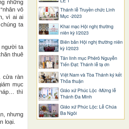
LỄ 1
ong những
 “nhân vô
Thánh lễ Truyền chức Linh
Mục -2023
, vì ai ai
 chúng ta
Khai mạc Hội nghị thường
niên kỳ I/2023
Biên bản Hội nghị thường niên
 người ta
kỳ I/2023
chăn thuê
Tân linh mục Phêrô Nguyễn
Tiến Đạt: Thánh lễ tạ ơn
Việt Nam và Tòa Thánh ký kết
a cửa ràn
Thỏa thuận
 giám mục
Giáo xứ Phúc Lộc -Mừng lễ
pháp… thì
Thánh Đa Minh
Giáo xứ Phúc Lộc: Lễ Chúa
Ba Ngôi
ận, nhưng
 loại.