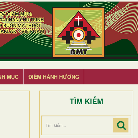
NH MỤC
ĐIỂM HÀNH HƯƠNG
TÌM KIẾM