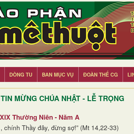
DÒNG TU
BAN MỤC VỤ
ĐOÀN THỂ CG
LI
TIN MỪNG CHÚA NHẬT - LỄ TRỌNG
 XIX Thường Niên - Năm A
, chính Thầy đây, đừng sợ!” (Mt 14,22-33)