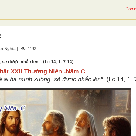
Đọc c
C
n Nghĩa |
1192
 sẽ được nhắc lên”. (Lc 14, 1. 7-14)
hật XXII Thường Niên -Năm C
à ai hạ mình xuống, sẽ được nhắc lên”.
(Lc 14, 1. 