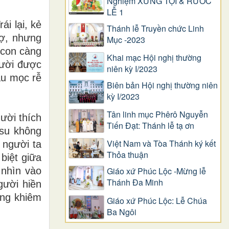
Nghiệm XƯNG TỘI & RƯỚC
LỄ 1
i lại, kẻ
Thánh lễ Truyền chức Linh
sợ, nhưng
Mục -2023
 con càng
Khai mạc Hội nghị thường
gười được
niên kỳ I/2023
âu mọc rễ
Biên bản Hội nghị thường niên
kỳ I/2023
Tân linh mục Phêrô Nguyễn
ười thích
Tiến Đạt: Thánh lễ tạ ơn
êsu không
Việt Nam và Tòa Thánh ký kết
 người ta
Thỏa thuận
biệt giữa
 nhìn vào
Giáo xứ Phúc Lộc -Mừng lễ
Thánh Đa Minh
gười hiền
ằng khiêm
Giáo xứ Phúc Lộc: Lễ Chúa
Ba Ngôi