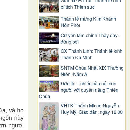
Giáo xứ Ea Tul: Thánh lễ ban
bí tích Thêm sức
Thánh lễ mừng Kim Khánh
Hôn Phối
Cứ yên tâm-chính Thầy đây-
đừng sợ!
GX Thánh Linh: Thánh lễ kính
Thánh Đa Minh
SNTM Chúa Nhật XIX Thường
Niên -Năm A
Đức tin – chiếc cầu nối con
người với quyền năng Thiên
Chúa
VHTK Thánh Micae Nguyễn
ữa, và họ
Huy Mỹ, Giáo dân, ngày 12.08
 ngôn này
hơn ngươi