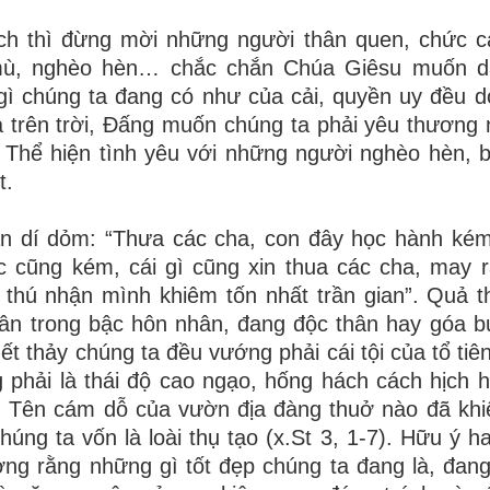
ách thì đừng mời những người thân quen, chức 
 mù, nghèo hèn… chắc chắn Chúa Giêsu muốn d
gì chúng ta đang có như của cải, quyền uy đều d
 trên trời, Đấng muốn chúng ta phải yêu thương
ơn. Thể hiện tình yêu với những người nghèo hèn, 
t.
ân dí dỏm: “Thưa các cha, con đây học hành kém
ức cũng kém, cái gì cũng xin thua các cha, may 
t thú nhận mình khiêm tốn nhất trần gian”. Quả th
dân trong bậc hôn nhân, đang độc thân hay góa b
ết thảy chúng ta đều vướng phải cái tội của tổ tiê
 phải là thái độ cao ngạo, hống hách cách hịch
ật. Tên cám dỗ của vườn địa đàng thuở nào đã khiế
úng ta vốn là loài thụ tạo (x.St 3, 1-7). Hữu ý ha
ởng rằng những gì tốt đẹp chúng ta đang là, đang