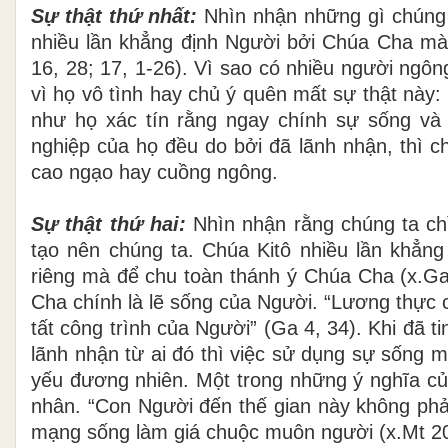
Sự thật thứ nhất:
Nhìn nhận những gì chúng t
nhiều lần khẳng định Người bởi Chúa Cha mà
16, 28; 17, 1-26). Vì sao có nhiều người ngông
vì họ vô tình hay chủ ý quên mất sự thật này
như họ xác tín rằng ngay chính sự sống v
nghiệp của họ đều do bởi đã lãnh nhận, thì c
cao ngạo hay cuồng ngông.
Sự thật thứ hai:
Nhìn nhận rằng chúng ta chỉ
tạo nên chúng ta. Chúa Kitô nhiều lần khẳng
riêng mà để chu toàn thánh ý Chúa Cha (x.Ga 
Cha chính là lẽ sống của Người. “Lương thực 
tất công trình của Người” (Ga 4, 34). Khi đã 
lãnh nhận từ ai đó thì việc sử dụng sự sống m
yếu đương nhiên. Một trong những ý nghĩa của
nhân. “Con Người đến thế gian này không phả
mạng sống làm giá chuộc muôn người (x.Mt 20