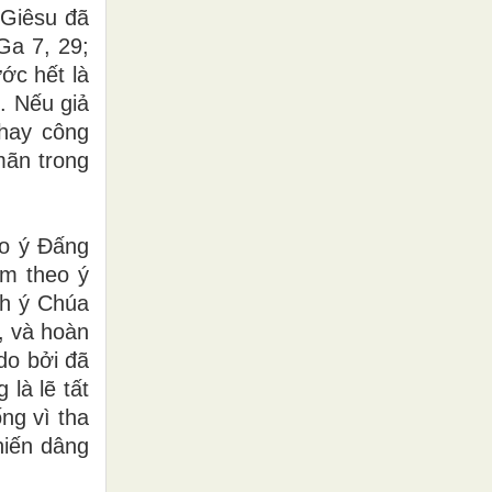
 Giêsu đã
Ga 7, 29;
ớc hết là
. Nếu giả
hay công
mãn trong
eo ý Đấng
àm theo ý
nh ý Chúa
, và hoàn
do bởi đã
là lẽ tất
ng vì tha
hiến dâng