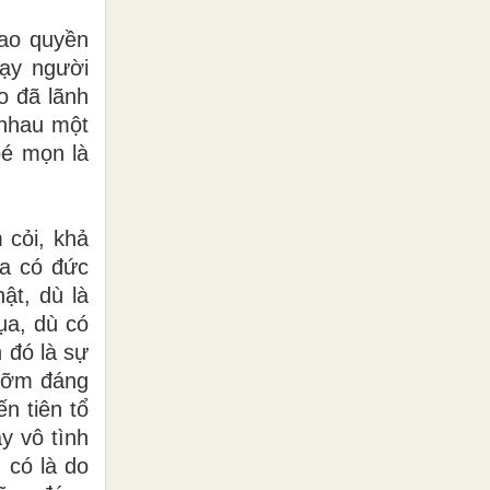
cao quyền
ạy người
o đã lãnh
 nhau một
bé mọn là
 cỏi, khả
ra có đức
ật, dù là
ụa, dù có
n đó là sự
 hỡm đáng
n tiên tổ
y vô tình
 có là do