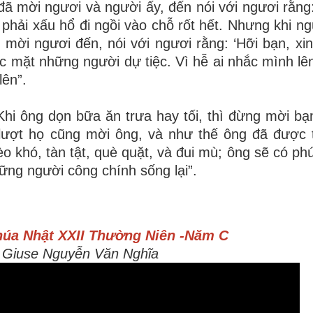
đã mời ngươi và người ấy, đến nói với ngươi rằng:
phải xấu hổ đi ngồi vào chỗ rốt hết. Nhưng khi n
i mời ngươi đến, nói với ngươi rằng: ‘Hỡi bạn, xi
c mặt những người dự tiệc. Vì hễ ai nhắc mình lên
lên”.
“Khi ông dọn bữa ăn trưa hay tối, thì đừng mời bạ
lượt họ cũng mời ông, và như thế ông đã được tr
èo khó
,
tàn tật, què quặt, và đui mù; ông sẽ có phú
hững người công chính sống lại”.
úa Nhật XXII Thường Niên -Năm C
. Giuse Nguyễn Văn Nghĩa