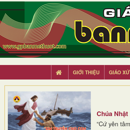
GIỚI THIỆU
GIÁO XỨ
Chúa Nhật
“Cứ yên tâm