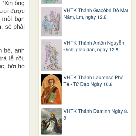
 ‘Xin ông
VHTK Thánh Giacôbê Ðỗ Mai
gươi được
Năm, Lm, ngày 12.8
n mời bạn
, sẽ phải
VHTK Thánh Antôn Nguyễn
Ðích, giáo dân, ngày 12.8
n bè, anh
ả lễ rồi.
c, bởi họ
VHTK Thánh Laurensô Phó
Tế - Tử Đạo Ngày 10.8
VHTK Thánh Đaminh Ngày 8.
8