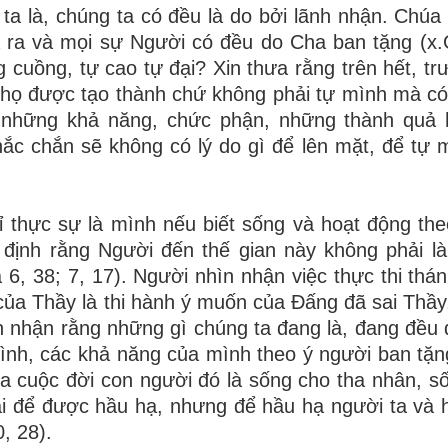
a là, chúng ta có đều là do bởi lãnh nhận. Chúa
 ra và mọi sự Người có đều do Cha ban tặng (x.
 cuồng, tự cao tự đại? Xin thưa rằng trên hết, trư
: họ được tạo thành chứ không phải tự mình mà có
à những khả năng, chức phận, những thành quả 
hắc chắn sẽ không có lý do gì để lên mặt, để tự 
 thực sự là mình nếu biết sống và hoạt động th
 định rằng Người đến thế gian này không phải l
6, 38; 7, 17). Người nhìn nhận việc thực thi thá
của Thầy là thi hành ý muốn của Đấng đã sai Thầy
tin nhận rằng những gì chúng ta đang là, đang đều 
ình, các khả năng của mình theo ý người ban tặng 
 cuộc đời con người đó là sống cho tha nhân, số
i để được hầu hạ, nhưng để hầu hạ người ta và 
, 28).