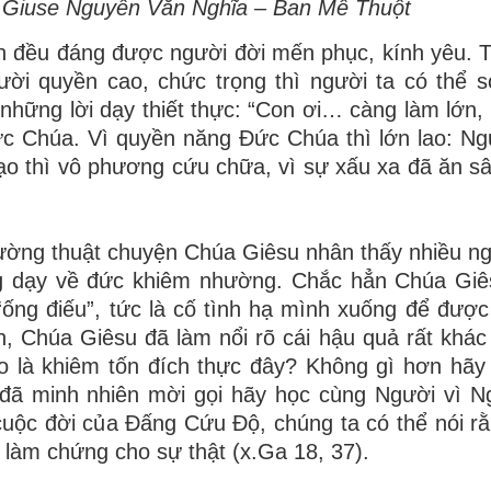
. Giuse Nguyễn Văn Nghĩa – Ban Mê Thuột
 đều đáng được người đời mến phục, kính yêu. Trá
gười quyền cao, chức trọng thì người ta có thể 
những lời dạy thiết thực: “Con ơi… càng làm lớn,
ức Chúa. Vì quyền năng Đức Chúa thì lớn lao: N
ạo thì vô phương cứu chữa, vì sự xấu xa đã ăn s
ờng thuật chuyện Chúa Giêsu nhân thấy nhiều ng
ếng dạy về đức khiêm nhường. Chắc hẳn Chúa Gi
ng điếu”, tức là cố tình hạ mình xuống để được
, Chúa Giêsu đã làm nổi rõ cái hậu quả rất khác 
o là khiêm tốn đích thực đây? Không gì hơn hãy
 đã minh nhiên mời gọi hãy học cùng Người vì N
cuộc đời của Đấng Cứu Độ, chúng ta có thể nói r
à làm chứng cho sự thật (x.Ga 18, 37).