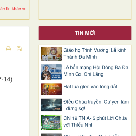
ác tin khác ➥
TIN MỚI
Giáo họ Trinh Vương: Lễ kính
Thánh Đa Minh
Lễ bổn mạng Hội Dòng Ba Đa
Minh Gx. Chi Lăng
7-14
)
Hạt lúa gieo vào lòng đất
Điều Chúa truyền: Cứ yên tâm
- đừng sợ!
CN 19 TN A- 5 phút Lời Chúa
với Thiếu Nhi