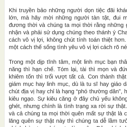
Khi truyền bảo những người dọn tiệc đãi kh
lớn, mà hãy mời những người tàn tật, đui
đương thời và chúng ta mọi thời rằng những 
nhận và phải sử dụng chúng theo thánh ý Cha
cách vô vị lợi, không chút tính toán thiệt h
một cách thế sống tình yêu vô vị lợi cách rõ né
Trong một dịp tĩnh tâm, một linh mục bạn th
năng thì hạn chế. Tóm lại, tài thì mọn và đ
khiêm tốn thì trổi vượt tất cả. Con thành thậ
giám mục hay linh mục, dù là tu sĩ hay giáo 
chút địa vị hay chỉ là hạng “phó thường dân”, h
kiêu ngạo. Sự kiêu căng ở đây chủ yếu không
ghét, nhưng chính là tình trạng xa rời sự th
và cả chúng ta mọi thời quên mất sự thật là ch
lãng quên sự thật này thì chúng ta dễ lầm tư