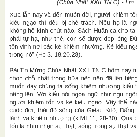
(Chúa Nhật XXII TN C) - Lm
Xưa lẫn nay và đến muôn đời, người khiêm tốn
kiêu ngạo thì đều bị chê trách. Nếu họ là n
không hề kính chút nào. Sách Huấn ca cho ta 
phải tự hạ, như thế, con sẽ được đẹp lòng Đ
tôn vinh nơi các kẻ khiêm nhường. Kẻ kiêu ng
trong nó” (Hc 3, 18.20.28).
Bài Tin Mừng Chúa Nhật XXII TN C hôm nay tư
chọn chỗ nhất trong bữa tiệc nên đã lên ti
muốn dạy chúng ta sống khiêm nhượng kiểu “ố
nâng lên. Với kiểu nói ngoa ngữ như ngụ ngôn
người khiêm tốn và kẻ kiêu ngạo. Vậy thế nà
cuộc đời, thái độ sống của Giêsu Kitô, Đấng
lành và khiêm nhượng (x.Mt 11, 28-30). Qua 
tốn là nhìn nhận sự thật, sống trong sự thật v