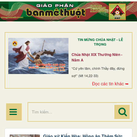
TRANG NHẤT
GIỚI THIỆU
GIÁO XỨ
TIN MỪNG CHÚA NHẬT - LỄ
DÒNG TU
TRỌNG
BAN MỤC VỤ
Chúa Nhật XIX Thường Niên -
Năm A
ĐOÀN THỂ CG
“Cứ yên tâm, chính Thầy đây, đừng
sợ!” (Mt 14,22-33)
LINH MỤC
Đọc các tin khác ➥
ĐIỂM HÀNH HƯƠNG
Giáo xứ Kiến Hòa: Hồng ân Thêm Sức