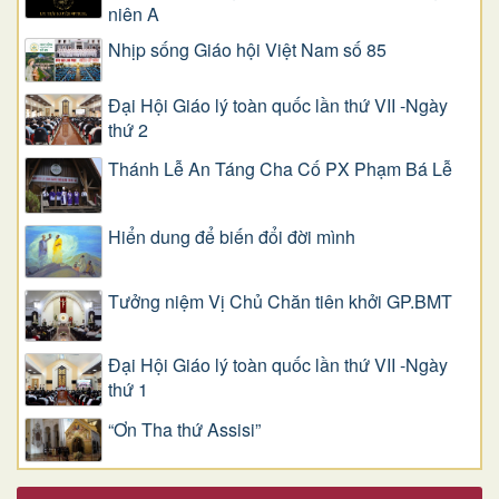
niên A
Nhịp sống Giáo hội Việt Nam số 85
Đại Hội Giáo lý toàn quốc lần thứ VII -Ngày
thứ 2
Thánh Lễ An Táng Cha Cố PX Phạm Bá Lễ
Hiển dung để biến đổi đời mình
Tưởng niệm Vị Chủ Chăn tiên khởi GP.BMT
Đại Hội Giáo lý toàn quốc lần thứ VII -Ngày
thứ 1
“Ơn Tha thứ Assisi”