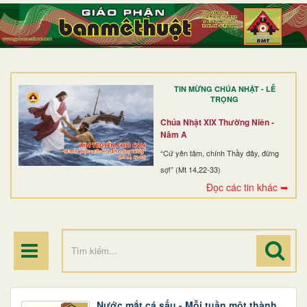
TRANG NHẤT
GIỚI THIỆU
GIÁO XỨ
TIN MỪNG CHÚA NHẬT - LỄ
DÒNG TU
TRỌNG
BAN MỤC VỤ
Chúa Nhật XIX Thường Niên -
Năm A
ĐOÀN THỂ CG
“Cứ yên tâm, chính Thầy đây, đừng
sợ!” (Mt 14,22-33)
LINH MỤC
Đọc các tin khác ➥
ĐIỂM HÀNH HƯƠNG
Nước mắt cá sấu - Mỗi tuần một thành