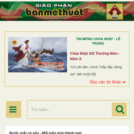
TRANG NHẤT
GIỚI THIỆU
GIÁO XỨ
TIN MỪNG CHÚA NHẬT - LỄ
DÒNG TU
TRỌNG
BAN MỤC VỤ
Chúa Nhật XIX Thường Niên -
Năm A
ĐOÀN THỂ CG
“Cứ yên tâm, chính Thầy đây, đừng
sợ!” (Mt 14,22-33)
LINH MỤC
Đọc các tin khác ➥
ĐIỂM HÀNH HƯƠNG
Nước mắt cá sấu - Mỗi tuần một thành ngữ