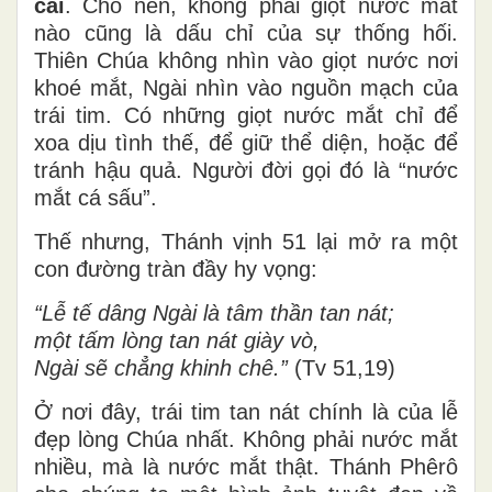
cải
. Cho nên, không phải giọt nước mắt
nào cũng là dấu chỉ của sự thống hối.
Thiên Chúa không nhìn vào giọt nước nơi
khoé mắt, Ngài nhìn vào nguồn mạch của
trái tim. Có những giọt nước mắt chỉ để
xoa dịu tình thế, để giữ thể diện, hoặc để
tránh hậu quả. Người đời gọi đó là “nước
mắt cá sấu”.
Thế nhưng, Thánh vịnh 51 lại mở ra một
con đường tràn đầy hy vọng:
“Lễ tế dâng Ngài là tâm thần tan nát;
một tấm lòng tan nát giày vò,
Ngài sẽ chẳng khinh chê.”
(Tv 51,19)
Ở nơi đây, trái tim tan nát chính là của lễ
đẹp lòng Chúa nhất. Không phải nước mắt
nhiều, mà là nước mắt thật. Thánh Phêrô