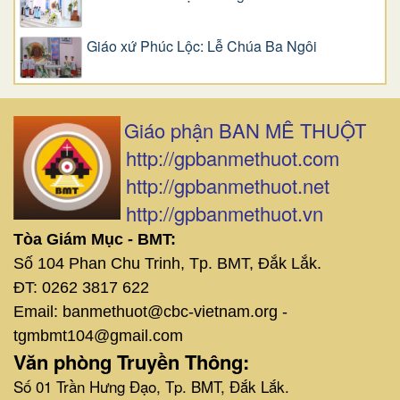
Giáo xứ Phúc Lộc: Lễ Chúa Ba Ngôi
Giáo phận BAN MÊ THUỘT
http://gpbanmethuot.com
http://gpbanmethuot.net
http://gpbanmethuot.vn
Tòa Giám Mục - BMT:
Số 104 Phan Chu Trinh, Tp. BMT, Đắk Lắk.
ĐT: 0262 3817 622
Email: banmethuot@cbc-vietnam.org -
tgmbmt104@gmail.com
Văn phòng Truyền Thông:
Số 01 Trần Hưng Đạo, Tp. BMT, Đắk Lắk.