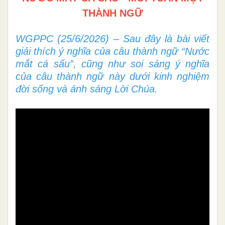
THÀNH NGỮ
WGPPC (25/6/2026) – Sau đây là bài viết
giải thích ý nghĩa của câu thành ngữ “Nước
mắt cá sấu”, cũng như soi sáng ý nghĩa
của câu thành ngữ này dưới kinh nghiệm
đời sống và ánh sáng Lời Chúa.