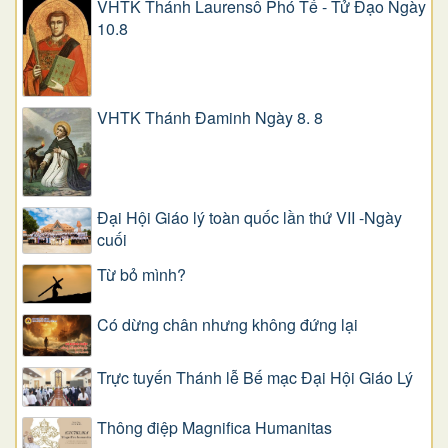
VHTK Thánh Laurensô Phó Tế - Tử Đạo Ngày
10.8
VHTK Thánh Đaminh Ngày 8. 8
Đại Hội Giáo lý toàn quốc lần thứ VII -Ngày
cuối
Từ bỏ mình?
Có dừng chân nhưng không đứng lại
Trực tuyến Thánh lễ Bế mạc Đại Hội Giáo Lý
Thông điệp Magnifica Humanitas