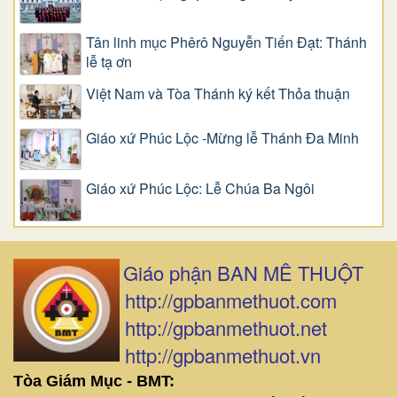
Tân linh mục Phêrô Nguyễn Tiến Đạt: Thánh
lễ tạ ơn
Việt Nam và Tòa Thánh ký kết Thỏa thuận
Giáo xứ Phúc Lộc -Mừng lễ Thánh Đa Minh
Giáo xứ Phúc Lộc: Lễ Chúa Ba Ngôi
Giáo phận BAN MÊ THUỘT
http://gpbanmethuot.com
http://gpbanmethuot.net
http://gpbanmethuot.vn
Tòa Giám Mục - BMT: