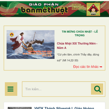
TRANG NHẤT
GIỚI THIỆU
GIÁO XỨ
TIN MỪNG CHÚA NHẬT - LỄ
DÒNG TU
TRỌNG
BAN MỤC VỤ
Chúa Nhật XIX Thường Niên -
Năm A
ĐOÀN THỂ CG
“Cứ yên tâm, chính Thầy đây, đừng
sợ!” (Mt 14,22-33)
LINH MỤC
Đọc các tin khác ➥
ĐIỂM HÀNH HƯƠNG
VHTK Thánh Silvestrê I, Giáo Hoàng,