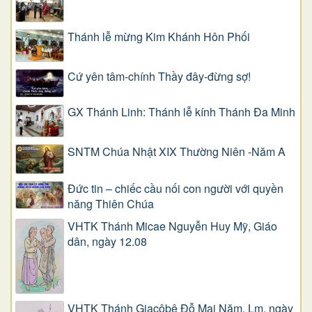
Thánh lễ mừng Kim Khánh Hôn Phối
Cứ yên tâm-chính Thầy đây-đừng sợ!
GX Thánh Linh: Thánh lễ kính Thánh Đa Minh
SNTM Chúa Nhật XIX Thường Niên -Năm A
Đức tin – chiếc cầu nối con người với quyền
năng Thiên Chúa
VHTK Thánh Micae Nguyễn Huy Mỹ, Giáo
dân, ngày 12.08
VHTK Thánh Giacôbê Ðỗ Mai Năm, Lm, ngày