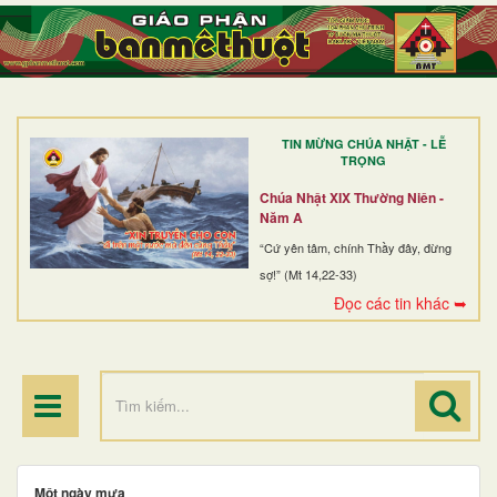
TRANG NHẤT
GIỚI THIỆU
GIÁO XỨ
TIN MỪNG CHÚA NHẬT - LỄ
DÒNG TU
TRỌNG
BAN MỤC VỤ
Chúa Nhật XIX Thường Niên -
Năm A
ĐOÀN THỂ CG
“Cứ yên tâm, chính Thầy đây, đừng
sợ!” (Mt 14,22-33)
LINH MỤC
Đọc các tin khác ➥
ĐIỂM HÀNH HƯƠNG
Một ngày mưa