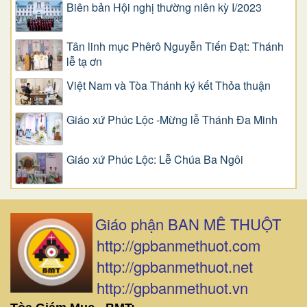
Biên bản Hội nghị thường niên kỳ I/2023
Tân linh mục Phêrô Nguyễn Tiến Đạt: Thánh
lễ tạ ơn
Việt Nam và Tòa Thánh ký kết Thỏa thuận
Giáo xứ Phúc Lộc -Mừng lễ Thánh Đa Minh
Giáo xứ Phúc Lộc: Lễ Chúa Ba Ngôi
Giáo phận BAN MÊ THUỘT
http://gpbanmethuot.com
http://gpbanmethuot.net
http://gpbanmethuot.vn