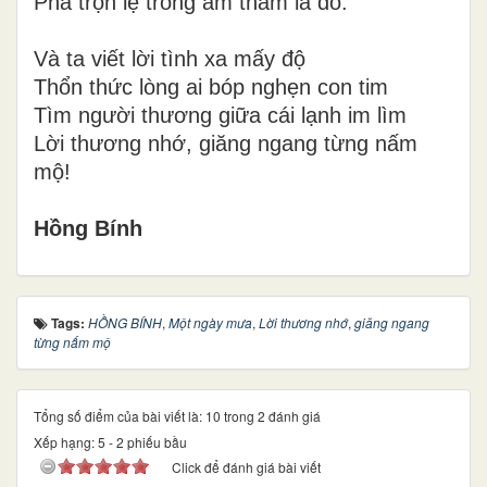
Pha trộn lệ trong âm thầm lá đổ.
Và ta viết lời tình xa mấy độ
Thổn thức lòng ai bóp nghẹn con tim
Tìm người thương giữa cái lạnh im lìm
Lời thương nhớ, giăng ngang từng nấm
mộ!
Hồng Bính
Tags:
HỒNG BÍNH
,
Một ngày mưa
,
Lời thương nhớ
,
giăng ngang
từng nấm mộ
Tổng số điểm của bài viết là: 10 trong 2 đánh giá
Xếp hạng:
5
-
2
phiếu bầu
Click để đánh giá bài viết