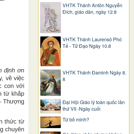
VHTK Thánh Antôn Nguyễn
Ðích, giáo dân, ngày 12.8
VHTK Thánh Laurensô Phó
Tế - Tử Đạo Ngày 10.8
n định ơn
VHTK Thánh Đaminh Ngày 8.
y, về việc
8
c con với
n từ khắp
 – Thượng
Đại Hội Giáo lý toàn quốc lần
thứ VII -Ngày cuối
Từ bỏ mình?
h thức từ
ng chuyên