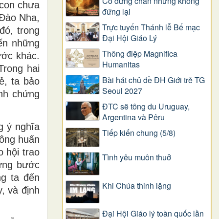
Có dừng chân nhưng không
 con chưa
đứng lại
 Đào Nha,
Trực tuyến Thánh lễ Bế mạc
đó, trong
Đại Hội Giáo Lý
đến những
Thông điệp Magnifica
ước khác.
Humanitas
Trong hai
Bài hát chủ đề ĐH Giới trẻ TG
ẻ, ta bảo
Seoul 2027
ành chứng
ĐTC sẽ tông du Uruguay,
Argentina và Pêru
g ý nghĩa
Tiếp kiến chung (5/8)
Tông huấn
 hội trao
Tình yêu muôn thuở
hững bước
ng ta đến
Khi Chúa thinh lặng
, và định
Đại Hội Giáo lý toàn quốc lần