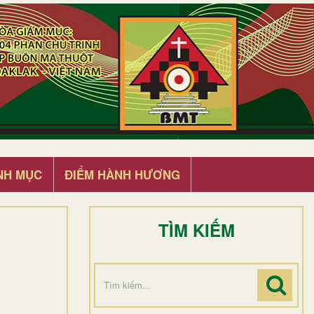
NH MỤC
ĐIỂM HÀNH HƯƠNG
TÌM KIẾM