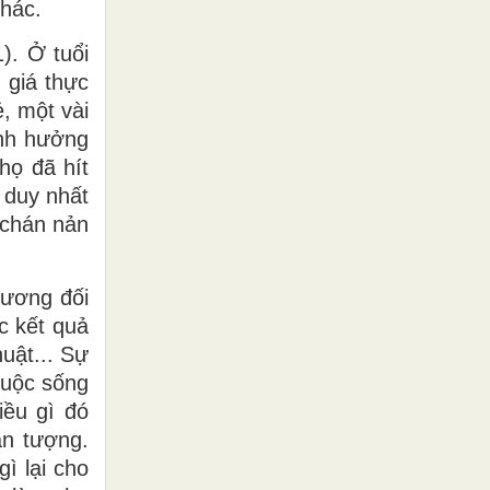
khác.
). Ở tuổi
 giá thực
, một vài
ảnh hưởng
họ đã hít
 duy nhất
 chán nản
hương đối
c kết quả
uật... Sự
cuộc sống
iều gì đó
ần tượng.
ì lại cho