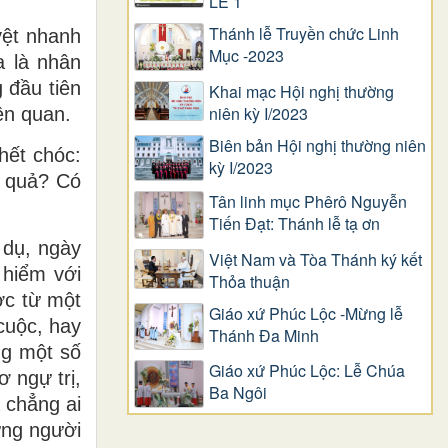
LỄ 1
Thánh lễ Truyền chức Linh
yệt nhanh
Mục -2023
a là nhân
 đầu tiên
Khai mạc Hội nghị thường
niên kỳ I/2023
ên quan.
Biên bản Hội nghị thường niên
hết chóc:
kỳ I/2023
u quả? Có
Tân linh mục Phêrô Nguyễn
Tiến Đạt: Thánh lễ tạ ơn
 dụ, ngày
Việt Nam và Tòa Thánh ký kết
 hiểm với
Thỏa thuận
ợc từ một
Giáo xứ Phúc Lộc -Mừng lễ
cuộc, hay
Thánh Đa Minh
ng một số
Giáo xứ Phúc Lộc: Lễ Chúa
 ngự trị,
Ba Ngôi
 chẳng ai
ững người