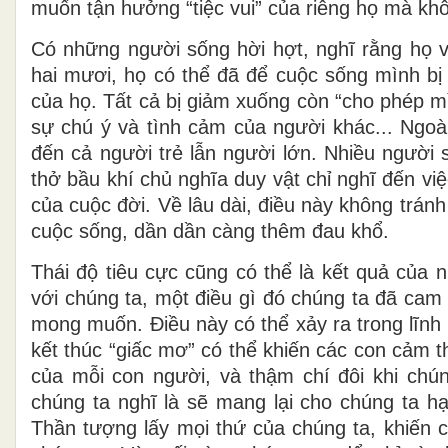
muốn tận hưởng “tiệc vui” của riêng họ mà khô
Có những người sống hời hợt, nghĩ rằng họ vẫ
hai mươi, họ có thể đã để cuộc sống mình bị
của họ. Tất cả bị giảm xuống còn “cho phép mì
sự chú ý và tình cảm của người khác... Ngoà
đến cả người trẻ lẫn người lớn. Nhiều người 
thở bầu khí chủ nghĩa duy vật chỉ nghĩ đến vi
của cuộc đời. Về lâu dài, điều này không trán
cuộc sống, dần dần càng thêm đau khổ.
Thái độ tiêu cực cũng có thể là kết quả của 
với chúng ta, một điều gì đó chúng ta đã cam
mong muốn. Điều này có thể xảy ra trong lĩnh
kết thúc “giấc mơ” có thể khiến các con cảm 
của mỗi con người, và thậm chí đôi khi chú
chúng ta nghĩ là sẽ mang lại cho chúng ta h
Thần tượng lấy mọi thứ của chúng ta, khiến c