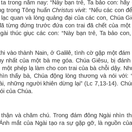
 ta trong năm nay: “Này bạn trẻ, Ta bảo con: hãy 
ừng trong Tông huấn
Christus vivit
: “Nếu các con đ
 lạc quan và lòng quảng đại của các con, Chúa G
ã từng đứng trước đứa con trai đã chết của một
i thúc giục các con: “Này bạn trẻ, Ta bảo con,
hi vào thành Nain, ở Galilê, tình cờ gặp một đám
duy nhất của một bà mẹ góa. Chúa Giêsu, bị đánh
m một phép lạ làm cho con trai của bà chỗi dậy. N
Nhìn thấy bà, Chúa động lòng thương và nói với:
i, những người khiên dừng lại” (Lc 7,13-14). Chú
nói của Chúa.
 thận và chăm chú. Trong đám đông Ngài nhìn t
Ánh mắt của Ngài tạo ra sự gặp gỡ, là nguồn củ