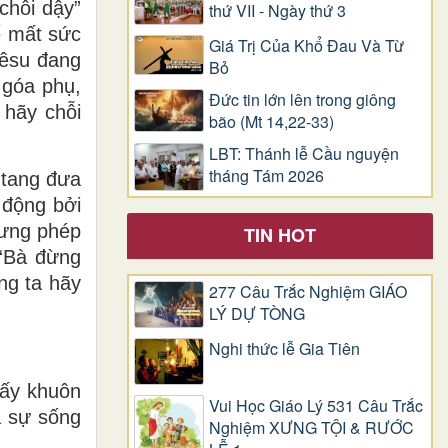
chỗi dậy”
thứ VII - Ngày thứ 3
ể mất sức
Giá Trị Của Khổ Ðau Và Từ
iêsu đang
Bỏ
 góa phụ,
Đức tin lớn lên trong giông
 hãy chỗi
bão (Mt 14,22-33)
LBT: Thánh lễ Cầu nguyện
tháng Tám 2026
 tang đưa
 động bởi
hưng phép
TIN HOT
 “Bà đừng
ng ta hãy
277 Câu Trắc Nghiệm GIÁO
LÝ DỰ TÒNG
Nghi thức lễ Gia Tiên
hấy khuôn
Vui Học Giáo Lý 531 Câu Trắc
a sự sống
Nghiệm XƯNG TỘI & RƯỚC