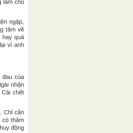
g làm cho
iện ngập,
ng tâm về
i hay quá
ại vì anh
i đau của
Ngài nhận
 Cái chết
. Chỉ cần
g có thảm
 huy động