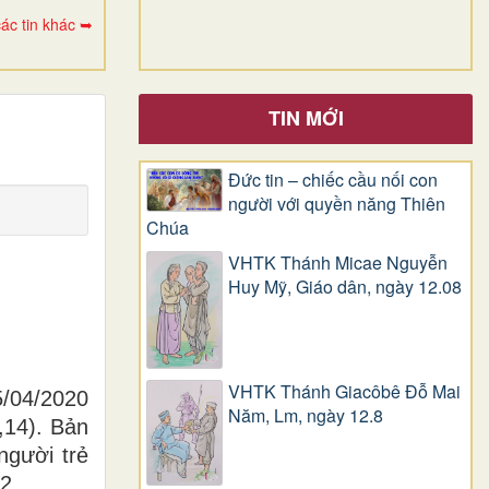
ác tin khác ➥
TIN MỚI
Đức tin – chiếc cầu nối con
người với quyền năng Thiên
Chúa
VHTK Thánh Micae Nguyễn
Huy Mỹ, Giáo dân, ngày 12.08
VHTK Thánh Giacôbê Ðỗ Mai
5/04/2020
Năm, Lm, ngày 12.8
,14). Bản
người trẻ
2.