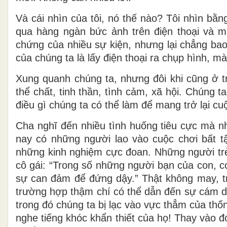
Và cái nhìn của tôi, nó thế nào? Tôi nhìn bằ
qua hàng ngàn bức ảnh trên điện thoại và m
chứng của nhiều sự kiện, nhưng lại chẳng bao 
của chúng ta là lấy điện thoại ra chụp hình, 
Xung quanh chúng ta, nhưng đôi khi cũng ở tr
thể chất, tinh thần, tình cảm, xã hội. Chúng 
điều gì chúng ta có thể làm để mang trở lại c
Cha nghĩ đến nhiều tình huống tiêu cực mà n
nay có những người lao vào cuộc chơi bất t
những kinh nghiệm cực đoan. Những người trẻ
cô gái: “Trong số những người bạn của con, c
sự can đảm để đứng dậy.” Thật không may, tr
trường hợp thậm chí có thể dẫn đến sự cám dỗ
trong đó chúng ta bị lạc vào vực thẳm của thố
nghe tiếng khóc khẩn thiết của họ! Thay vào 