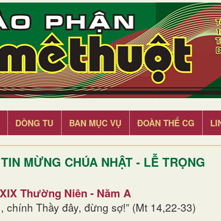
DÒNG TU
BAN MỤC VỤ
ĐOÀN THỂ CG
LI
TIN MỪNG CHÚA NHẬT - LỄ TRỌNG
 XIX Thường Niên - Năm A
, chính Thầy đây, đừng sợ!” (Mt 14,22-33)