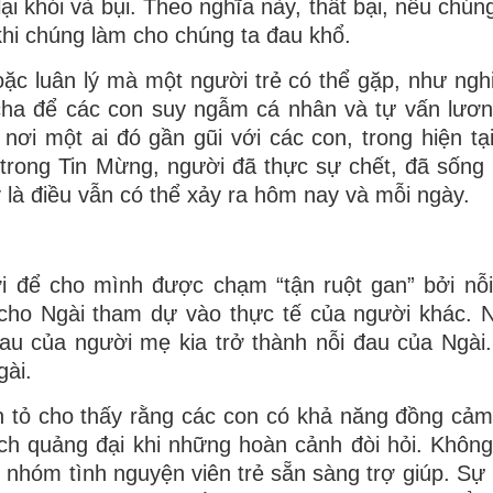
ại khói và bụi. Theo nghĩa này, thất bại, nếu chún
 khi chúng làm cho chúng ta đau khổ.
hoặc luân lý mà một người trẻ có thể gặp, như ngh
 cha để các con suy ngẫm cá nhân và tự vấn lươ
 nơi một ai đó gần gũi với các con, trong hiện tạ
trong Tin Mừng, người đã thực sự chết, đã sống l
là điều vẫn có thể xảy ra hôm nay và mỗi ngày.
i để cho mình được chạm “tận ruột gan” bởi nỗ
cho Ngài tham dự vào thực tế của người khác. 
u của người mẹ kia trở thành nỗi đau của Ngài.
gài.
n tỏ cho thấy rằng các con có khả năng đồng cảm
ch quảng đại khi những hoàn cảnh đòi hỏi. Khôn
ác nhóm tình nguyện viên trẻ sẵn sàng trợ giúp. Sự