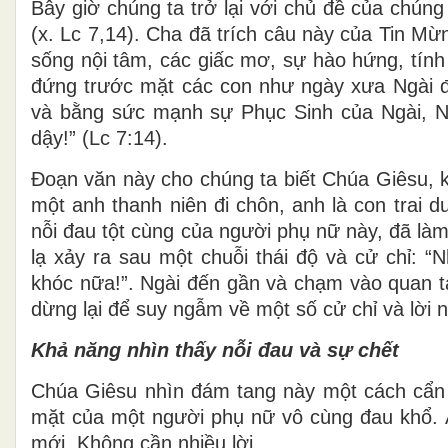
Bây giờ chúng ta trở lại với chủ đề của chúng
(x. Lc 7,14). Cha đã trích câu này của Tin M
sống nội tâm, các giấc mơ, sự hào hứng, tính
đứng trước mặt các con như ngày xưa Ngài đ
và bằng sức mạnh sự Phục Sinh của Ngài, Ngà
dậy!” (Lc 7:14).
Đoạn văn này cho chúng ta biết Chúa Giêsu, k
một anh thanh niên đi chôn, anh là con trai 
nỗi đau tột cùng của người phụ nữ này, đã là
lạ xảy ra sau một chuỗi thái độ và cử chỉ: “
khóc nữa!”. Ngài đến gần và chạm vào quan tà
dừng lại để suy ngẫm về một số cử chỉ và lời 
Khả năng nhìn thấy nỗi đau và sự chết
Chúa Giêsu nhìn đám tang này một cách cẩn
mặt của một người phụ nữ vô cùng đau khổ. 
mới. Không cần nhiều lời.