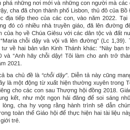
ám phá những nơi mới và những con người mà các
vậy, cha đã chọn thành phố Lisbon, thủ đô của Bồ
 địa tiếp theo của các con, vào năm 2022. Tại 
ong đó có nhiều nhà truyền giáo, đã lên đường 
m của họ về Chúa Giêsu với các dân tộc và đất n
 “Maria chỗi dậy và vội vã lên đường” (Lc 1,39). 
tư về hai bản văn Kinh Thánh khác: “Này bạn tr
0 và “Anh hãy chỗi dậy! Tôi làm cho anh trở th
năm 2021.
cả ba chủ đề là
“chỗi dậy”
. Diễn tả này cũng man
Đây là một động từ xuất hiện thường xuyên trong 
iêng cho các con sau Thượng hội đồng 2018. Giáo
hung kết, như một ngọn hải đăng để soi sáng n
lòng, cha hy vọng rằng hành trình sẽ dẫn chú
ng toàn thể Giáo hội để thực hiện hai tài liệu này
iới trẻ.