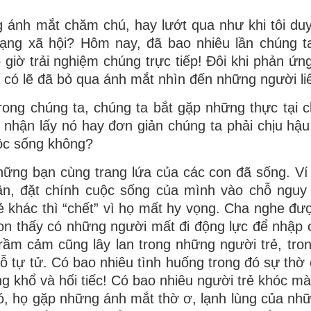
ng ánh mắt chăm chú, hay lướt qua như khi tôi du
ạng xã hội? Hôm nay, đã bao nhiêu lần chúng t
giờ trải nghiệm chúng trực tiếp! Đôi khi phản ứng
mà có lẽ đã bỏ qua ánh mắt nhìn đến những người li
ong chúng ta, chúng ta bắt gặp những thực tại c
ta nhận lấy nó hay đơn giản chúng ta phải chịu hậ
uộc sống không?
hững bạn cùng trang lứa của các con đã sống. Ví
ận, đặt chính cuộc sống của mình vào chỗ nguy
 khác thì “chết” vì họ mất hy vọng. Cha nghe đư
on thấy có những người mất đi động lực để nhập 
ầm cảm cũng lây lan trong những người trẻ, tro
 tự tử. Có bao nhiêu tình huống trong đó sự thờ ơ
ng khổ và hối tiếc! Có bao nhiêu người trẻ khóc mà
đó, họ gặp những ánh mắt thờ ơ, lạnh lùng của nh