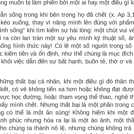
ng muốn bị làm phiền bởi một ai hay một điều gì 
n sống trong khi bên trong họ đã chết (x. Ap 3,1
 kéo xuống, thay vì nâng mình lên đúng với phẩm
nh sống” khi tìm kiếm sự hài lòng: một chút vui vẻ
i ra còn lan tràn một sự yêu mình kỹ thuật số, 
sống hình thức này! Có lẽ một số người trong số 
ệc kiếm tiền và ổn định, như thể chúng là mục đích
h khỏi việc dẫn đến sự bất hạnh, buồn tẻ, thờ ơ và
những thất bại cá nhân, khi một điều gì đó thân t
 kết, có vẻ không tiến xa hơn hoặc không đạt đượ
 vực học đường, hoặc tham vọng thể thao, nghệ th
thấy mình chết. Nhưng thất bại là một phần trong 
ng có thể là một ân sủng! Không hiếm khi một đ
ạnh phúc nhưng hóa ra lại là một ảo ảnh, một th
ho chúng ta thành nô lệ, nhưng chúng không trả g