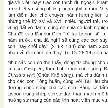
gia về điều này! Các con thích du ngoạn, kh
từng biết và sống những kinh nghiệm mới. Vì 
làm điểm đến cho chuyến hành hương liên lục
những thế kỷ XV và XVI, nhiều người trẻ, tr
vùng đất vô danh, cũng để chia sẻ kinh nghiệ
Chủ đề của Đại hội Giới Trẻ tại Lisbon sẽ là:
năm trước, cha đã nghĩ sẽ cùng các con suy 
con, hãy chỗi dậy” (x. Lk 7,14) cho năm 202
nhân về điều anh đã thấy” (x. Cv 26,16) cho 
Như các con có thể thấy, động từ chung cho 
của sự đứng lên, thức tỉnh trong cuộc sống. 
Christus vivit
(Chúa Kitô sống), mà cha dành r
cho các con Tông huấn, cùng với Tài liệu c
đường cuộc sống của các con. Bằng cả tấm 
Lisbon trùng khớp với sự dấn thân mạnh mẽ tro
hướng sứ mạng của các linh hoạt viên mục vụ g