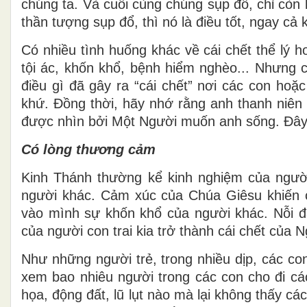
chúng ta. Và cuối cùng chúng sụp đổ, chỉ còn l
thần tượng sụp đổ, thì nó là điều tốt, ngay cả
Có nhiều tình huống khác về cái chết thể lý 
tội ác, khốn khổ, bệnh hiểm nghèo... Nhưng
điều gì đã gây ra “cái chết” nơi các con hoặc
khứ. Đồng thời, hãy nhớ rằng anh thanh niên 
được nhìn bởi Một Người muốn anh sống. Đây 
Có lòng thương cảm
Kinh Thánh thường kể kinh nghiệm của ngườ
người khác. Cảm xúc của Chúa Giêsu khiến 
vào mình sự khốn khổ của người khác. Nỗi đa
của người con trai kia trở thành cái chết của N
Như những người trẻ, trong nhiều dịp, các co
xem bao nhiêu người trong các con cho đi cá
họa, động đất, lũ lụt nào mà lại không thấy c