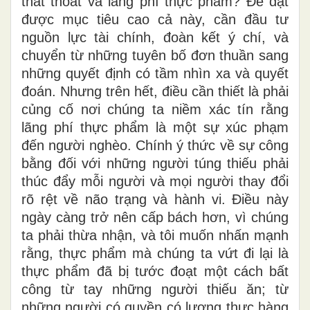
thất thoát và lãng phí thực phẩm? Để đạt
được mục tiêu cao cả này, cần đầu tư
nguồn lực tài chính, đoàn kết ý chí, và
chuyển từ những tuyên bố đơn thuần sang
những quyết định có tầm nhìn xa và quyết
đoán. Nhưng trên hết, điều cần thiết là phải
củng cố nơi chúng ta niềm xác tín rằng
lãng phí thực phẩm là một sự xúc phạm
đến người nghèo. Chính ý thức về sự công
bằng đối với những người túng thiếu phải
thúc đẩy mỗi người và mọi người thay đổi
rõ rệt về não trạng và hành vi. Điều này
ngày càng trở nên cấp bách hơn, vì chúng
ta
phải thừa
nhận, và tôi muốn nhấn mạnh
rằng
,
thực phẩm mà chúng ta vứt đi lại
là
thực phẩm đã bị tước đoạt một cách bất
công từ tay những người thiếu ăn
; t
ừ
những người có quyền có lương thực hàng