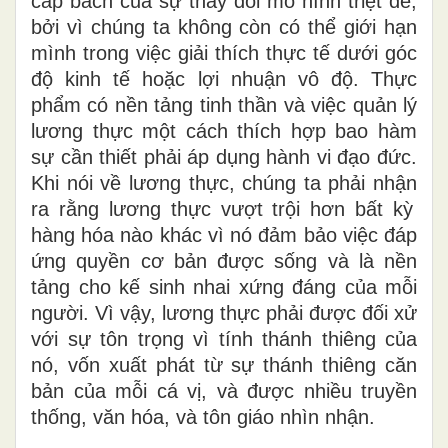
cấp bách của sự thay đổi mô hình triệt để,
bởi vì chúng ta không còn có thể giới hạn
mình trong việc giải thích thực tế dưới góc
độ kinh tế hoặc lợi nhuận vô độ. Thực
phẩm có nền tảng tinh thần và việc quản lý
lương
t
hực một
cách
thích hợp bao hàm
sự cần thiết phải áp dụng hành vi đạo đức.
Khi nói về lương thực, chúng ta phải nhận
ra rằng
lương thực vượt
trội
hơn bất kỳ
hàng hóa
nào
khác vì
nó
đảm bảo việc
đáp
ứng
quyền cơ bản được sống và là nền
tảng cho
kế
sinh
nhai
xứng đáng của mỗi
người. Vì vậy, lương thực phải được đối xử
với sự tôn trọng vì tính thánh thiêng của
nó, vốn xuất phát từ sự thánh thiêng căn
bản của mỗi cá
vị
, và được nhiều truyền
thống, văn hóa
,
và tôn giáo nhìn nhận.