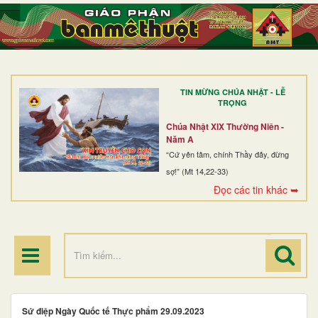
TRANG NHẤT
GIỚI THIỆU
GIÁO XỨ
TIN MỪNG CHÚA NHẬT - LỄ
DÒNG TU
TRỌNG
BAN MỤC VỤ
Chúa Nhật XIX Thường Niên -
Năm A
ĐOÀN THỂ CG
“Cứ yên tâm, chính Thầy đây, đừng
sợ!” (Mt 14,22-33)
LINH MỤC
Đọc các tin khác ➥
ĐIỂM HÀNH HƯƠNG
Sứ điệp Ngày Quốc tế Thực phẩm 29.09.2023