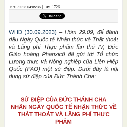
|
01/10/2023 04:05:36
1726
WHĐ (30.09.2023)
–
Hôm 29.09, đ
ể
đánh
dấu Ngày Quốc tế Nhận thức về Thất thoát
và Lãng phí
Thực phẩm
lần thứ IV, Đức
Giáo hoàng Phanxicô đã gửi tới Tổ chức
Lương thực và Nông nghiệp của Liên Hiệp
Quốc (FAO) một sứ điệp. Dưới đây là nội
dung sứ điệp của Đức Thánh Cha:
SỨ ĐIỆP CỦA ĐỨC THÁNH CHA
NHÂN NGÀY QUỐC TẾ NHẬN THỨC VỀ
THẤT THOÁT VÀ LÃNG PHÍ THỰC
PHẨM