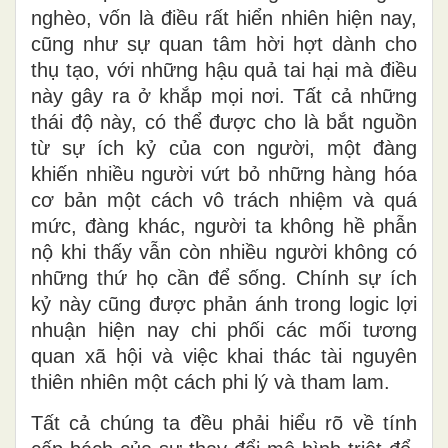
nghèo, vốn
là
điều
rất hiển nhiên
hiện nay,
cũng như sự quan tâm
hời hợt dành cho
thụ
tạo, với những hậu quả tai hại mà điều
này gây ra ở khắp mọi nơi. Tất cả những
thái độ này, có thể được cho là bắt nguồn
từ sự ích kỷ của con người, một đàng
khiến nhiều người vứt
bỏ những
hàng hóa
cơ bản một cách vô trách nhiệm và quá
mức, đàng khác
,
người ta không hề phẫn
nộ khi thấy vẫn còn nhiều người không có
những
thứ họ cần để sống
. Chính
s
ự ích
kỷ này cũng được phản ánh trong logic lợi
nhuận hiện nay chi phối các mối tương
quan xã hội và việc khai thác tài nguyên
thiên nhiên một cách phi lý và tham
lam
.
Tất cả chúng ta đều phải hiểu rõ về tính