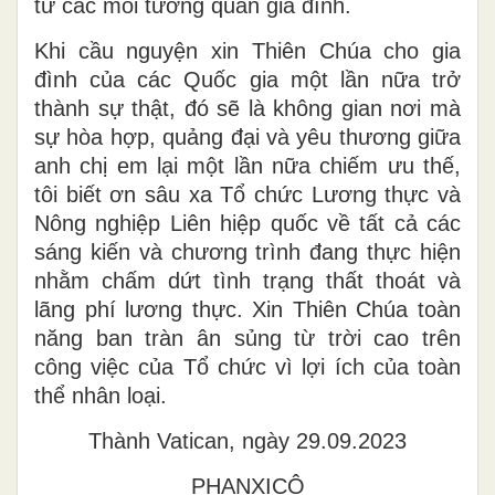
từ các mối tương quan gia đình.
Khi cầu nguyện
xin Thiên Chúa cho
gia
đình của các Quốc gia một lần nữa trở
thành sự thật, đó
sẽ là
không gian nơi mà
sự hòa hợp, quảng đại và yêu thương giữa
anh chị em
lại
một lần nữa chiếm ưu thế
,
t
ôi biết ơn sâu
xa
Tổ chức Lương thực và
Nông nghiệp Liên hiệp quốc
về
tất cả các
sáng kiến và chương trình đang thực hiện
nhằm chấm dứt tình trạng thất thoát và
lãng phí lương thực. Xin Thiên Chúa toàn
năng ban
tràn
ân sủng từ
trời cao
trên
công việc của Tổ chức vì lợi ích của toàn
thể nhân loại.
Thành Vatican, ngày 29
.0
9
.
2023
PHANXICÔ