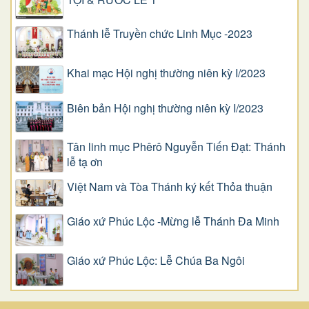
Thánh lễ Truyền chức Linh Mục -2023
Khai mạc Hội nghị thường niên kỳ I/2023
Biên bản Hội nghị thường niên kỳ I/2023
Tân linh mục Phêrô Nguyễn Tiến Đạt: Thánh
lễ tạ ơn
Việt Nam và Tòa Thánh ký kết Thỏa thuận
Giáo xứ Phúc Lộc -Mừng lễ Thánh Đa Minh
Giáo xứ Phúc Lộc: Lễ Chúa Ba Ngôi