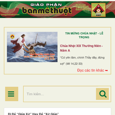
TRANG NHẤT
GIỚI THIỆU
GIÁO XỨ
TIN MỪNG CHÚA NHẬT - LỄ
DÒNG TU
TRỌNG
BAN MỤC VỤ
Chúa Nhật XIX Thường Niên -
Năm A
ĐOÀN THỂ CG
“Cứ yên tâm, chính Thầy đây, đừng
sợ!” (Mt 14,22-33)
LINH MỤC
Đọc các tin khác ➥
ĐIỂM HÀNH HƯƠNG
Đi Để “Giúp Xứ” Hay Để “Xứ Giúp”