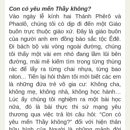
Con có yêu mến Thầy không?
Vào ngày lễ kính hai Thánh Phêrô và
Phaolô, chúng tôi có dịp đi đến một Giáo
buôn trực thuộc giáo xứ. Đây là giáo buôn
của người anh em đồng bào sắc tộc Êđê.
Đi bách bộ vài vòng ngoài đường, chúng
tôi thấy một vài em nhỏ đang lầm lũi bên
đường, mải mê kiếm tìm trong từng thùng
rác để lấy ra từng chai nhựa, từng bao
nilon... Tiến lại hỏi thăm tôi mới biết các em
là những đứa trẻ vô gia cư: Không cha,
không mẹ, không nhà, không học hành…
Lúc ấy chúng tôi nghiệm ra một bài học
nữa, đó là bài thực thi sứ mạng yêu
thương qua việc trả lời câu hỏi: “Con có
yêu mến Thầy không?” đối với hiện thân
hữu hình của Người là những mảnh đời