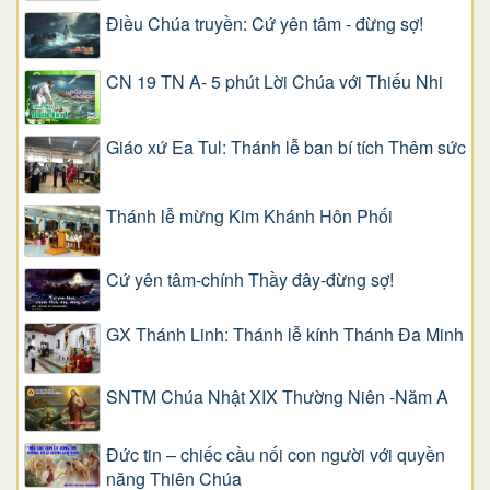
Điều Chúa truyền: Cứ yên tâm - đừng sợ!
CN 19 TN A- 5 phút Lời Chúa với Thiếu Nhi
Giáo xứ Ea Tul: Thánh lễ ban bí tích Thêm sức
Thánh lễ mừng Kim Khánh Hôn Phối
Cứ yên tâm-chính Thầy đây-đừng sợ!
GX Thánh Linh: Thánh lễ kính Thánh Đa Minh
SNTM Chúa Nhật XIX Thường Niên -Năm A
Đức tin – chiếc cầu nối con người với quyền
năng Thiên Chúa