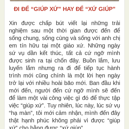
ĐI ĐỂ “GIÚP XỨ” HAY ĐỂ “XỨ GIÚP”
Xin được chấp bút viết lại những trải
nghiệm sau một thời gian được đến để
sống chung, sống cùng và sống với anh chị
em tín hữu tại một giáo xứ. Những ngày
sứ vụ dần kết thúc, tất cả cứ ngỡ mình
được sinh ra tại chốn đây. Buồn lắm, lưu
luyến lắm nhưng ra đi để tiếp tục hành
trình mới cũng chính là một lời hẹn ngày
trở lại với nhiều hoài bão mới. Ban đầu khi
mới đến, người đến cứ ngỡ mình sẽ đến
để làm một vài công việc gì đó để thực tập
việc “giúp xứ”. Tuy nhiên, lúc này, lúc sứ vụ
“hạ màn”, tôi mới cảm nhận, mình đến đây
thật hạnh phúc không phải vì được “giúp
xứ” cho bằng được “xứ giúp”.