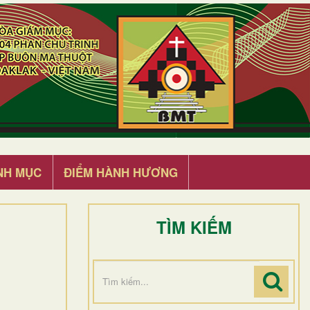
NH MỤC
ĐIỂM HÀNH HƯƠNG
TÌM KIẾM