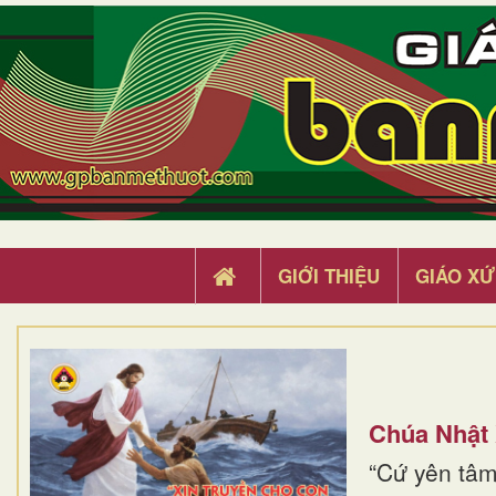
GIỚI THIỆU
GIÁO XỨ
Chúa Nhật
“Cứ yên tâm