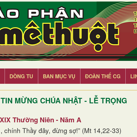
DÒNG TU
BAN MỤC VỤ
ĐOÀN THỂ CG
LI
TIN MỪNG CHÚA NHẬT - LỄ TRỌNG
 XIX Thường Niên - Năm A
, chính Thầy đây, đừng sợ!” (Mt 14,22-33)