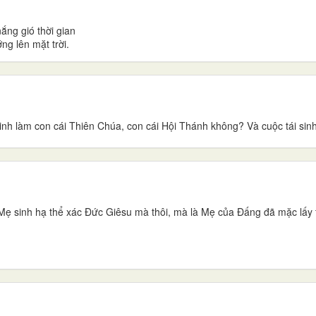
ắng gió thời gian
ng lên mặt trời.
h làm con cái Thiên Chúa, con cái Hội Thánh không? Và cuộc tái sinh 
Mẹ sinh hạ thể xác Ðức Giêsu mà thôi, mà là Mẹ của Ðấng đã mặc lấy 