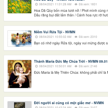
08/04/2021 11:01:28 AM
Đã xem: 1831
Hoa Dã Qùy bốn mùa tươi nở / Phơi mình cùng n
Dẫu rằng bụi đất lấm thân / Cánh hoa rực rỡ hướ
Niềm Vui Rửa Tội - NVMN
08/04/2021 10:55:02 AM
Đã xem: 2310
Bạn có nhớ ngày Rửa tội, ngày vui mừng được sin
Thánh Maria Đức Mẹ Chúa Trời - NVMN 09.01
08/04/2021 10:50:01 AM
Đã xem: 2146
Ðức Maria là Mẹ Thiên Chúa: không phải chỉ là 
Đời người ai cũng có một giấc mơ - NVMN
08/04/2021 10:42:24 AM
Đã xem: 2107