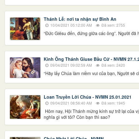
Thánh Lễ: nơi ta nhận sự Bình An
10/04/2021 05:12:00 AM
Đã xem: 2755
“Đức Giêsu đến, đứng giữa các ông”. Người đã h
Kinh Ông Thánh Giuse Bầu Cử - NVMN 27.1.
09/04/2021 09:02:59 AM
Đã xem: 2420
“Hãy lấy Chúa làm niềm vui của bạn, Người sẽ ch
Loan Truyền Lời Chúa - NVMN 25.01.2021
09/04/2021 08:56:40 AM
Đã xem: 1945
Hôm nay, Hội Thánh mừng kính sự trở lại của vị 
nghĩa gì với tôi? Còn bạn thì sao?
Chúa Nhật Lời Chúa - NVMN