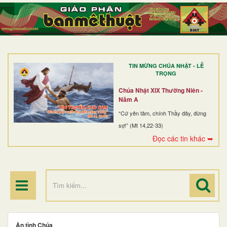
TRANG NHẤT
GIỚI THIỆU
GIÁO XỨ
TIN MỪNG CHÚA NHẬT - LỄ
DÒNG TU
TRỌNG
BAN MỤC VỤ
Chúa Nhật XIX Thường Niên -
Năm A
ĐOÀN THỂ CG
“Cứ yên tâm, chính Thầy đây, đừng
sợ!” (Mt 14,22-33)
LINH MỤC
Đọc các tin khác ➥
ĐIỂM HÀNH HƯƠNG
Ân tình Chúa