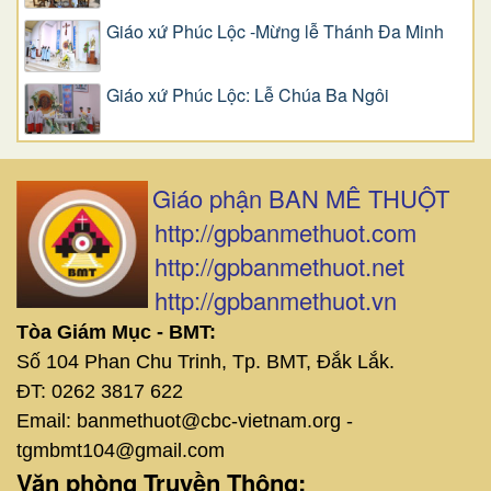
Giáo xứ Phúc Lộc -Mừng lễ Thánh Đa Minh
Giáo xứ Phúc Lộc: Lễ Chúa Ba Ngôi
Giáo phận BAN MÊ THUỘT
http://gpbanmethuot.com
http://gpbanmethuot.net
http://gpbanmethuot.vn
Tòa Giám Mục - BMT:
Số 104 Phan Chu Trinh, Tp. BMT, Đắk Lắk.
ĐT: 0262 3817 622
Email: banmethuot@cbc-vietnam.org -
tgmbmt104@gmail.com
Văn phòng Truyền Thông: