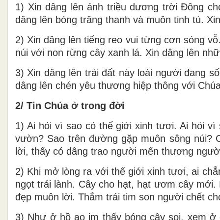
1) Xin dâng lên ánh triều dương trời Đông ch
dâng lên bóng trăng thanh và muôn tinh tú. Xi
2) Xin dâng lên tiếng reo vui từng cơn sóng vỗ
núi với non rừng cây xanh lá. Xin dâng lên n
3) Xin dâng lên trái đất này loài người đang 
dâng lên chén yêu thương hiệp thông với Chúa.
2/ Tin Chúa ở trong đời
1) Ai hỏi vì sao có thế giới xinh tươi. Ai hỏi 
vườn? Sao trên đường gặp muôn sông núi? Còn
lời, thấy có dâng trao người mến thương người.
2) Khi mở lòng ra với thế giới xinh tươi, ai c
ngọt trái lành. Cây cho hạt, hạt ươm cây mới.
đẹp muôn lời. Thắm trái tim son người chết cho
3) Như ở hồ ao im thấy bóng cây soi, xem ở 