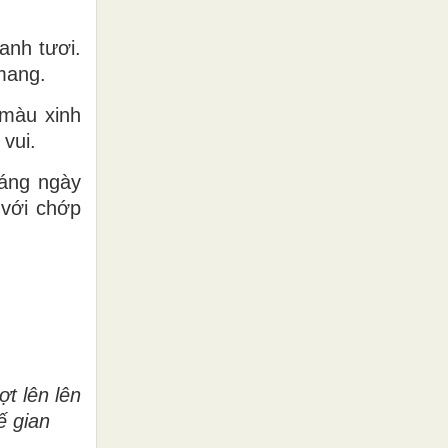
anh tươi.
mang.
 màu xinh
 vui.
háng ngày
 với chớp
t lên lên
ế gian