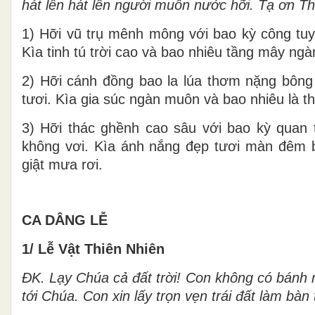
hát lên hát lên người muôn nước hỡi. Tạ ơn Th
1) Hỡi vũ trụ mênh mông với bao kỳ công tuyệ
Kìa tinh tú trời cao và bao nhiêu tầng mây ng
2) Hỡi cánh đồng bao la lúa thơm nặng bông
tươi. Kìa gia súc ngàn muôn và bao nhiêu là thú
3) Hỡi thác ghềnh cao sâu với bao kỳ quan t
không vơi. Kìa ánh nắng đẹp tươi màn đêm 
giật mưa rơi.
CA DÂNG LỄ
1/ Lễ Vật Thiên Nhiên
ĐK. Lạy Chúa cả đất trời! Con không có bánh 
tới Chúa. Con xin lấy trọn vẹn trái đất làm bà