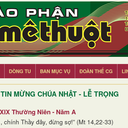
DÒNG TU
BAN MỤC VỤ
ĐOÀN THỂ CG
LI
TIN MỪNG CHÚA NHẬT - LỄ TRỌNG
 XIX Thường Niên - Năm A
, chính Thầy đây, đừng sợ!” (Mt 14,22-33)