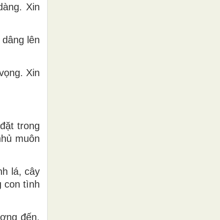
dàng. Xin
 dâng lên
vọng. Xin
 đặt trong
 nhủ muôn
h lá, cây
 con tình
ương đến,