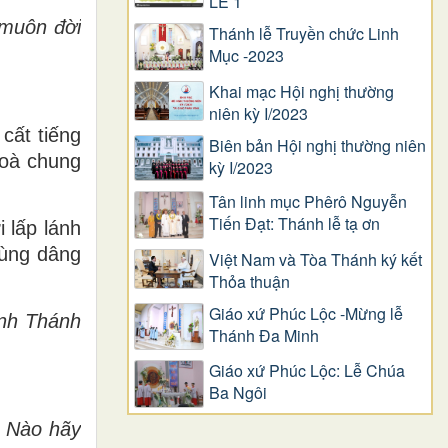
LỄ 1
 muôn đời
Thánh lễ Truyền chức Linh
Mục -2023
Khai mạc Hội nghị thường
niên kỳ I/2023
cất tiếng
Biên bản Hội nghị thường niên
hoà chung
kỳ I/2023
Tân linh mục Phêrô Nguyễn
Tiến Đạt: Thánh lễ tạ ơn
 lấp lánh
cùng dâng
Việt Nam và Tòa Thánh ký kết
Thỏa thuận
Giáo xứ Phúc Lộc -Mừng lễ
ánh Thánh
Thánh Đa Minh
Giáo xứ Phúc Lộc: Lễ Chúa
Ba Ngôi
. Nào hãy