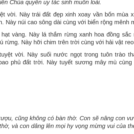
iên Chúa quyền uy tác sinh muôn loài.
t vời. Này trái đất đẹp xinh xoay vần bốn mùa x
àn. Này núi cao sông dài cùng với biển rộng mênh 
 hạt vàng. Này lá thắm rừng xanh hoa đồng sắc
 rừng. Này hỡi chim trên trời cùng với hải vật reo
uyệt vời. Này suối nước ngọt trong tuôn trào t
bao phủ đất trời. Này tuyết sương mây mù cùng
rượu, cũng không có bàn thờ. Con sẽ nâng con vượ
n thờ, và con dâng lên mọi hy vọng mừng vui của th