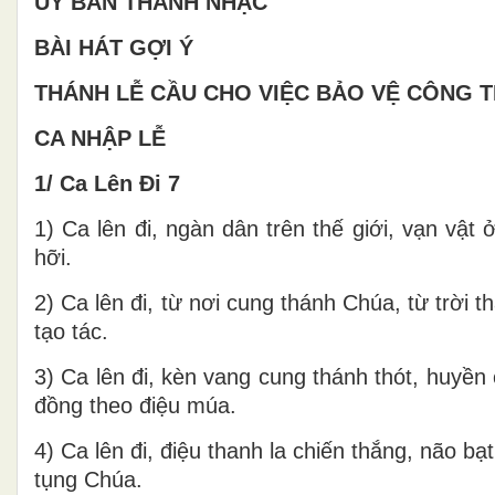
ỦY BAN THÁNH NHẠC
BÀI HÁT GỢI Ý
THÁNH LỄ CẦU CHO VIỆC BẢO VỆ CÔNG TR
CA NHẬP LỄ
1/ Ca Lên Đi 7
1) Ca lên đi, ngàn dân trên thế giới, vạn vật 
hỡi.
2) Ca lên đi, từ nơi cung thánh Chúa, từ trời
tạo tác.
3) Ca lên đi, kèn vang cung thánh thót, huyề
đồng theo điệu múa.
4) Ca lên đi, điệu thanh la chiến thắng, não bạ
tụng Chúa.