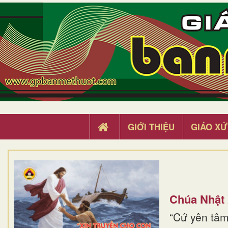
GIỚI THIỆU
GIÁO XỨ
Chúa Nhật
“Cứ yên tâm