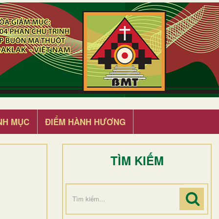
NH MỤC
ĐIỂM HÀNH HƯƠNG
TÌM KIẾM