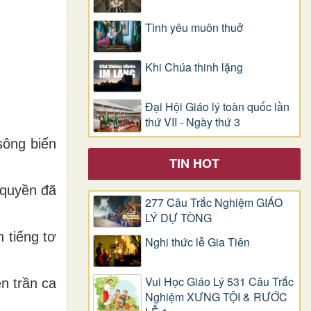
Tình yêu muôn thuở
Khi Chúa thinh lặng
Đại Hội Giáo lý toàn quốc lần
thứ VII - Ngày thứ 3
 sông biển
TIN HOT
 quyền đã
277 Câu Trắc Nghiệm GIÁO
LÝ DỰ TÒNG
 tiếng tơ
Nghi thức lễ Gia Tiên
Vui Học Giáo Lý 531 Câu Trắc
ên trần ca
Nghiệm XƯNG TỘI & RƯỚC