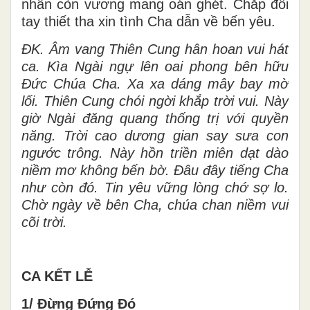
nhân còn vương mang oán ghét. Chắp đôi
tay thiết tha xin tình Cha dẫn về bến yêu.
ĐK. Âm vang Thiên Cung hân hoan vui hát
ca. Kìa Ngài ngự lên oai phong bên hữu
Đức Chúa Cha. Xa xa dáng mây bay mờ
lối. Thiên Cung chói ngời khắp trời vui. Này
giờ Ngài đăng quang thống trị với quyền
năng. Trời cao dương gian say sưa con
ngước trông. Này hồn triền miên dạt dào
niềm mơ không bến bờ. Đâu đây tiếng Cha
như còn đó. Tin yêu vững lòng chớ sợ lo.
Chờ ngày về bên Cha, chúa chan niềm vui
cõi trời.
CA KẾT LỄ
1/ Đừng Đứng Đó