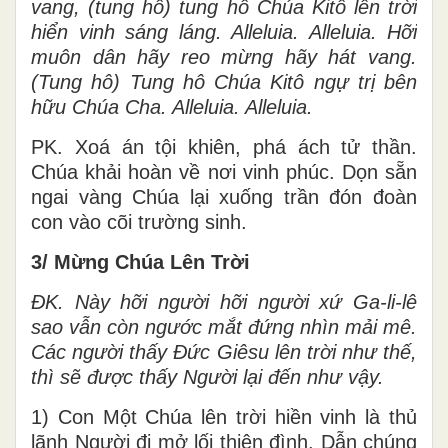
vang, (tung hô) tung hô Chúa Kitô lên trời
hiển vinh sáng láng. Alleluia. Alleluia. Hỡi
muôn dân hãy reo mừng hãy hát vang.
(Tung hô) Tung hô Chúa Kitô ngự trị bên
hữu Chúa Cha. Alleluia. Alleluia.
PK. Xoá án tội khiên, phá ách tử thần.
Chúa khải hoàn về nơi vinh phúc. Dọn sẵn
ngai vàng Chúa lại xuống trần đón đoàn
con vào cõi trường sinh.
3/ Mừng Chúa Lên Trời
ĐK. Này hỡi người hỡi người xứ Ga-li-lê
sao vẫn còn ngước mắt đứng nhìn mải mê.
Các người thấy Đức Giêsu lên trời như thế,
thì sẽ được thấy Người lại đến như vậy.
1) Con Một Chúa lên trời hiền vinh là thủ
lãnh Người đi mở lối thiên đình. Dẫn chúng