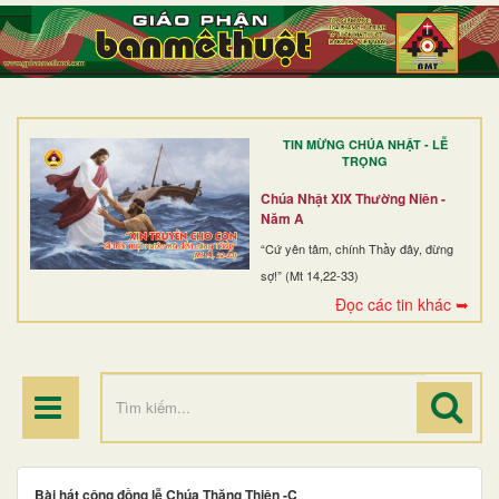
TRANG NHẤT
GIỚI THIỆU
GIÁO XỨ
TIN MỪNG CHÚA NHẬT - LỄ
DÒNG TU
TRỌNG
BAN MỤC VỤ
Chúa Nhật XIX Thường Niên -
Năm A
ĐOÀN THỂ CG
“Cứ yên tâm, chính Thầy đây, đừng
sợ!” (Mt 14,22-33)
LINH MỤC
Đọc các tin khác ➥
ĐIỂM HÀNH HƯƠNG
Bài hát cộng đồng lễ Chúa Thăng Thiên -C