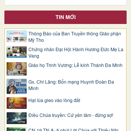
TIN MỚI
Thông Báo của Ban Truyền thông Giáo phận
Mỹ Tho
Chứng nhân Đại Hội Hành Hương Đức Mẹ La
Vang
Giáo họ Trinh Vương: Lễ kính Thánh Đa Minh
Gx. Chi Lăng: Bổn mạng Huynh Đoàn Đa
Minh
Hạt lúa gieo vào lòng đất
Điều Chúa truyền: Cứ yên tâm - đừng sợ!
CN 19 TN A- 5 phút Lời Chúa với Thiếu Nhi