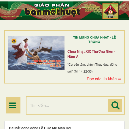
TRANG NHẤT
GIỚI THIỆU
GIÁO XỨ
TIN MỪNG CHÚA NHẬT - LỄ
DÒNG TU
TRỌNG
BAN MỤC VỤ
Chúa Nhật XIX Thường Niên -
Năm A
ĐOÀN THỂ CG
“Cứ yên tâm, chính Thầy đây, đừng
sợ!” (Mt 14,22-33)
LINH MỤC
Đọc các tin khác ➥
ĐIỂM HÀNH HƯƠNG
Bài hát cộng đồng Lễ Đức Mẹ Mân Côi