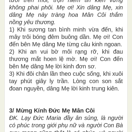
tươi trên môi, trọn niềm tin kiên vững
không phai phôi. Mẹ ơi! Xin dâng Mẹ, xin
dâng Mẹ này tràng hoa Mân Côi thắm
nồng yêu thương.
1) Khi sương tan bình minh vừa đến, khi
mây trôi bóng đêm buông dần. Mẹ ơi! Con
đến bên Mẹ dâng Mẹ từng câu kinh ngoan.
2) Khi an vui bờ môi rạng rỡ, khi đau
thương mắt hoen lệ mờ. Mẹ ơi! Con đến
bên Mẹ dâng Mẹ lời kinh đơn sơ.
3) Khi đôi chân lần theo cuộc sống, khi xuôi
tay phút giây ly trần. Lòng con son sắt
đoan nguyền, dâng Mẹ lời kinh trung kiên.
3/ Mừng Kính Đức Mẹ Mân Côi
ĐK. Lạy Đức Maria đầy ân sủng, là người
có phúc trong giới phụ nữ và người Con Bà