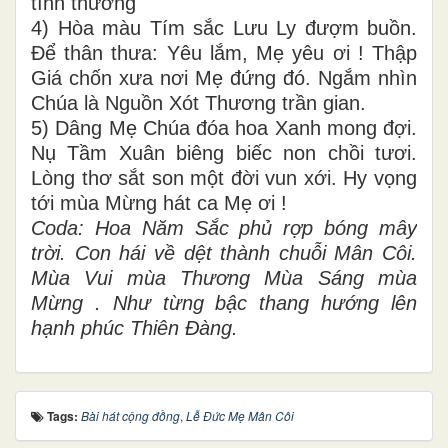
tình thương
4) Hòa màu Tím sắc Lưu Ly đượm buồn.
Để thân thưa: Yêu lắm, Mẹ yêu ơi ! Thập
Giá chốn xưa nơi Mẹ đứng đó. Ngắm nhìn
Chúa là Nguồn Xót Thương trần gian.
5) Dâng Mẹ Chúa đóa hoa Xanh mong đợi.
Nụ Tầm Xuân biêng biếc non chồi tươi.
Lòng thơ sắt son một đời vun xới. Hy vọng
tới mùa Mừng hát ca Mẹ ơi !
Coda: Hoa Năm Sắc phủ rợp bóng mây
trời. Con hái về dệt thành chuỗi Mân Côi.
Mùa Vui mùa Thương Mùa Sáng mùa
Mừng . Như từng bậc thang hướng lên
hạnh phúc Thiên Đàng.
Tags:
Bài hát cộng đồng
,
Lễ Đức Mẹ Mân Côi