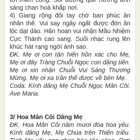
sáng chan hoà khắp nơi.
4) Giang rộng đôi tay chờ ban phúc ân
nhân thế. Vui say ngây ngất được đón ân
lộc dạt dào. Hân hoan vui nhận Mầu Nhiệm
Cực Thánh cao sang. Suối nhạc rung lên
khúc hát rạng ngời ánh sao.
ĐK. Mẹ ơi con tận hiến hồn xác cho Mẹ,
Mẹ ơi đây Tràng Chuỗi Ngọc con dâng tiến.
Mẹ ơi xin nhận Chuỗi Vui Sáng Thương
Mừng. Mẹ ơi xa trần thế được về bên Mẹ.
Coda: Kính dâng Mẹ Chuỗi Ngọc Mân Côi.
Ave Maria.
3/ Hoa Mân Côi Dâng Mẹ
ĐK. Hoa Mân Côi năm mươi đóa hoa yêu.
Kính dâng Mẹ, Mẹ Chúa trên Thiên triều.