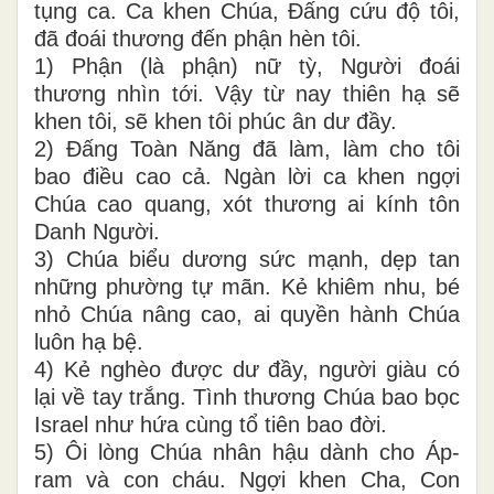
tụng ca. Ca khen Chúa, Đấng cứu độ tôi,
đã đoái thương đến phận hèn tôi.
1) Phận (là phận) nữ tỳ, Người đoái
thương nhìn tới. Vậy từ nay thiên hạ sẽ
khen tôi, sẽ khen tôi phúc ân dư đầy.
2) Đấng Toàn Năng đã làm, làm cho tôi
bao điều cao cả. Ngàn lời ca khen ngợi
Chúa cao quang, xót thương ai kính tôn
Danh Người.
3) Chúa biểu dương sức mạnh, dẹp tan
những phường tự mãn. Kẻ khiêm nhu, bé
nhỏ Chúa nâng cao, ai quyền hành Chúa
luôn hạ bệ.
4) Kẻ nghèo được dư đầy, người giàu có
lại về tay trắng. Tình thương Chúa bao bọc
Israel như hứa cùng tổ tiên bao đời.
5) Ôi lòng Chúa nhân hậu dành cho Áp-
ram và con cháu. Ngợi khen Cha, Con