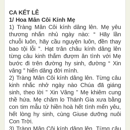
CA KẾT LỄ
1/ Hoa Mân Côi Kính Mẹ
1) Tràng Mân Côi kính dâng lên. Mẹ yêu
thương nhắn nhủ ngày nào: “ Hãy lần
chuỗi luôn, hãy cầu nguyện luôn, đền thay
bao tội lỗi ”. Hạt trân châu kính dâng lên
từng câu kinh thắm đượm ân tình với Mẹ
bước đi trên đường hy sinh, đường “ Xin
vâng ” hiến dâng đời mình.
2) Tràng Mân Côi kính dâng lên. Từng câu
kinh nhắc nhở ngày nào Chúa đã giáng
sinh, theo lời " Xin Vâng " Mẹ khiêm cung
thề hứa. Mẹ chăm lo Thánh Gia xưa bằng
con tim mẫu tử hiền hoà hết tình mến yêu,
hết lòng hy sinh, cùng Giuse dưỡng nuôi
Con Trời.
3) Tràng Mân Côi kính dâng lên. Từng câu