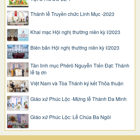
Thánh lễ Truyền chức Linh Mục -2023
Khai mạc Hội nghị thường niên kỳ I/2023
Biên bản Hội nghị thường niên kỳ I/2023
Tân linh mục Phêrô Nguyễn Tiến Đạt: Thánh
lễ tạ ơn
Việt Nam và Tòa Thánh ký kết Thỏa thuận
Giáo xứ Phúc Lộc -Mừng lễ Thánh Đa Minh
Giáo xứ Phúc Lộc: Lễ Chúa Ba Ngôi