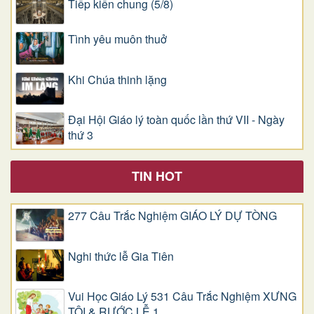
Tiếp kiến chung (5/8)
Tình yêu muôn thuở
Khi Chúa thinh lặng
Đại Hội Giáo lý toàn quốc lần thứ VII - Ngày
thứ 3
TIN HOT
277 Câu Trắc Nghiệm GIÁO LÝ DỰ TÒNG
Nghi thức lễ Gia Tiên
Vui Học Giáo Lý 531 Câu Trắc Nghiệm XƯNG
TỘI & RƯỚC LỄ 1