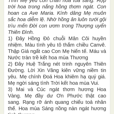
Tình Mẹ yêu con chan hòa tỏa sáng. Rợp
trời hoa trong nắng hồng thơm ngát. Con
hoan ca Ave Maria. Kính dâng Mẹ muôn
sắc hoa diễm lệ. Nhờ hồng ân luôn tưới gội
trìu mến Đời con ươm trong Thượng uyển
Thiên Đình.
1) Đây Hồng Đỏ chuỗi Mân Côi huyền
nhiệm. Màu tình yêu tô thắm chiều Canvê.
Thập Giá ngất cao Con Mẹ hiến tế. Máu và
Nước tràn trề kết hoa mùa Thương
2) Đây Huệ Trắng nét trinh nguyên Thiên
Đường. Lời Xin Vâng kiên vững niềm tin
yêu. Mẹ chính Đoá Hoa khiêm hạ quý giá.
Mẹ ngời sáng tình Trời kết hoa mùa Vui.
3) Mai và Cúc ngát thơm hương Hoa
Vàng. Mẹ đầy dư Ơn Phước thật cao
sang. Rạng rỡ ánh quang chiếu toả nhân
thế. Hoa mùa Sáng nồng nàn ngát hương