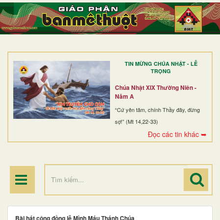
TRANG NHẤT
GIỚI THIỆU
GIÁO XỨ
TIN MỪNG CHÚA NHẬT - LỄ
DÒNG TU
TRỌNG
BAN MỤC VỤ
Chúa Nhật XIX Thường Niên -
Năm A
ĐOÀN THỂ CG
“Cứ yên tâm, chính Thầy đây, đừng
sợ!” (Mt 14,22-33)
LINH MỤC
Đọc các tin khác ➥
ĐIỂM HÀNH HƯƠNG
Bài hát cộng đồng lễ Mình Máu Thánh Chúa