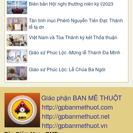
Biên bản Hội nghị thường niên kỳ I/2023
Tân linh mục Phêrô Nguyễn Tiến Đạt: Thánh
lễ tạ ơn
Việt Nam và Tòa Thánh ký kết Thỏa thuận
Giáo xứ Phúc Lộc -Mừng lễ Thánh Đa Minh
Giáo xứ Phúc Lộc: Lễ Chúa Ba Ngôi
Giáo phận BAN MÊ THUỘT
http://gpbanmethuot.com
http://gpbanmethuot.net
http://gpbanmethuot.vn