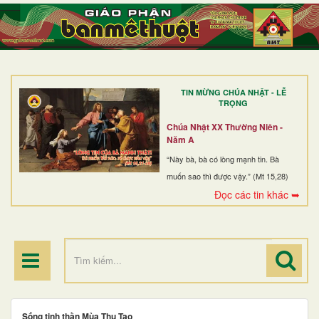
TRANG NHẤT
GIỚI THIỆU
GIÁO XỨ
TIN MỪNG CHÚA NHẬT - LỄ
DÒNG TU
TRỌNG
BAN MỤC VỤ
Chúa Nhật XX Thường Niên -
Năm A
ĐOÀN THỂ CG
“Này bà, bà có lòng mạnh tin. Bà
muốn sao thì được vậy.” (Mt 15,28)
LINH MỤC
Đọc các tin khác ➥
ĐIỂM HÀNH HƯƠNG
Sống tinh thần Mùa Thụ Tạo