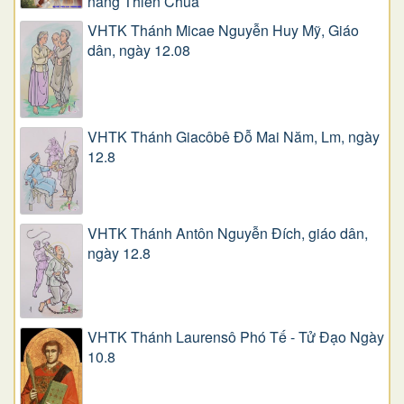
năng Thiên Chúa
VHTK Thánh Micae Nguyễn Huy Mỹ, Giáo
dân, ngày 12.08
VHTK Thánh Giacôbê Ðỗ Mai Năm, Lm, ngày
12.8
VHTK Thánh Antôn Nguyễn Ðích, giáo dân,
ngày 12.8
VHTK Thánh Laurensô Phó Tế - Tử Đạo Ngày
10.8