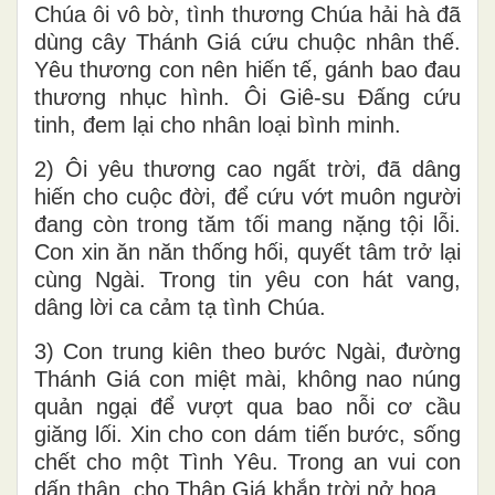
Chúa ôi vô bờ, tình thương Chúa hải hà đã
dùng cây Thánh Giá cứu chuộc nhân thế.
Yêu thương con nên hiến tế, gánh bao đau
thương nhục hình. Ôi Giê-su Đấng cứu
tinh, đem lại cho nhân loại bình minh.
2) Ôi yêu thương cao ngất trời, đã dâng
hiến cho cuộc đời, để cứu vớt muôn người
đang còn trong tăm tối mang nặng tội lỗi.
Con xin ăn năn thống hối, quyết tâm trở lại
cùng Ngài. Trong tin yêu con hát vang,
dâng lời ca cảm tạ tình Chúa.
3) Con trung kiên theo bước Ngài, đường
Thánh Giá con miệt mài, không nao núng
quản ngại để vượt qua bao nỗi cơ cầu
giăng lối. Xin cho con dám tiến bước, sống
chết cho một Tình Yêu. Trong an vui con
dấn thân, cho Thập Giá khắp trời nở hoa.