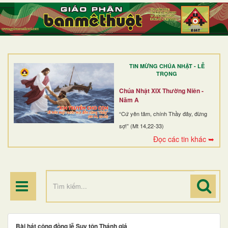
TRANG NHẤT
GIỚI THIỆU
GIÁO XỨ
TIN MỪNG CHÚA NHẬT - LỄ
DÒNG TU
TRỌNG
BAN MỤC VỤ
Chúa Nhật XIX Thường Niên -
Năm A
ĐOÀN THỂ CG
“Cứ yên tâm, chính Thầy đây, đừng
sợ!” (Mt 14,22-33)
LINH MỤC
Đọc các tin khác ➥
ĐIỂM HÀNH HƯƠNG
Bài hát cộng đồng lễ Suy tôn Thánh giá