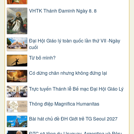
VHTK Thánh Đaminh Ngày 8. 8
Đại Hội Giáo lý toàn quốc lần thứ VII -Ngày
cuối
Từ bỏ mình?
Có dừng chân nhưng không đứng lại
Trực tuyến Thánh lễ Bế mạc Đại Hội Giáo Lý
Thông điệp Magnifica Humanitas
Bài hát chủ đề ĐH Giới trẻ TG Seoul 2027
ĐTC sẽ tông du Uruguay, Argentina và Pêru