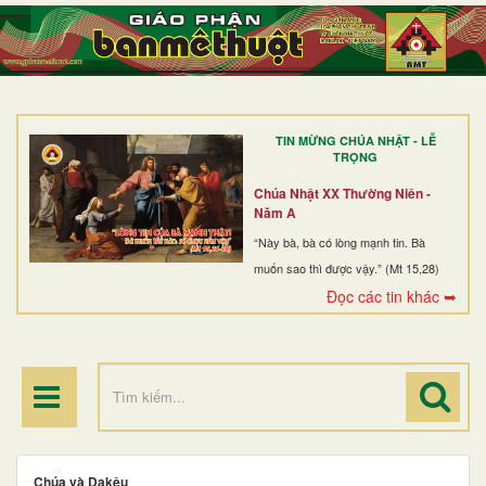
TRANG NHẤT
GIỚI THIỆU
GIÁO XỨ
TIN MỪNG CHÚA NHẬT - LỄ
DÒNG TU
TRỌNG
BAN MỤC VỤ
Chúa Nhật XX Thường Niên -
Năm A
ĐOÀN THỂ CG
“Này bà, bà có lòng mạnh tin. Bà
muốn sao thì được vậy.” (Mt 15,28)
LINH MỤC
Đọc các tin khác ➥
ĐIỂM HÀNH HƯƠNG
Chúa và Dakêu