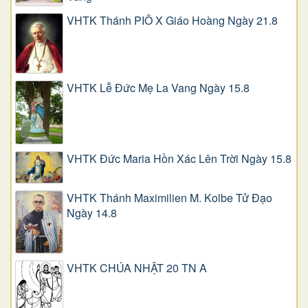
VHTK Thánh PIÔ X Giáo Hoàng Ngày 21.8
VHTK Lễ Đức Mẹ La Vang Ngày 15.8
VHTK Đức Maria Hồn Xác Lên Trời Ngày 15.8
VHTK Thánh Maximilien M. Kolbe Tử Đạo
Ngày 14.8
VHTK CHÚA NHẬT 20 TN A