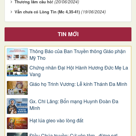
(20/06/2024)
Thương lắm câu hò!
(19/06/2024)
Vẫn chưa có Lòng Tin (Mc 4,35-41)
TIN MỚI
Thông Báo của Ban Truyền thông Giáo phận
Mỹ Tho
Chứng nhân Đại Hội Hành Hương Đức Mẹ La
Vang
Giáo họ Trinh Vương: Lễ kính Thánh Đa Minh
Gx. Chi Lăng: Bổn mạng Huynh Đoàn Đa
Minh
Hạt lúa gieo vào lòng đất
Điều Chúa truyền: Cứ yên tâm - đừng sợ!