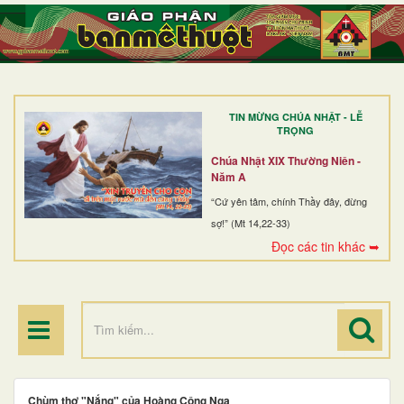
TRANG NHẤT
GIỚI THIỆU
GIÁO XỨ
TIN MỪNG CHÚA NHẬT - LỄ
DÒNG TU
TRỌNG
BAN MỤC VỤ
Chúa Nhật XIX Thường Niên -
Năm A
ĐOÀN THỂ CG
“Cứ yên tâm, chính Thầy đây, đừng
sợ!” (Mt 14,22-33)
LINH MỤC
Đọc các tin khác ➥
ĐIỂM HÀNH HƯƠNG
Chùm thơ "Nắng" của Hoàng Công Nga