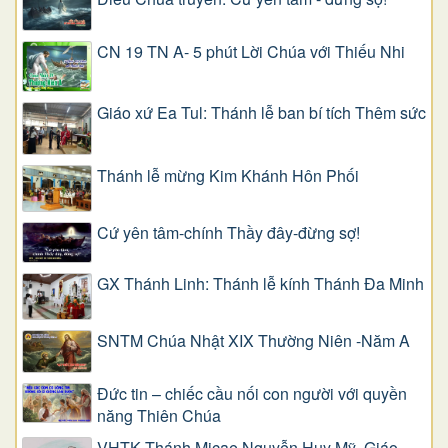
CN 19 TN A- 5 phút Lời Chúa với Thiếu Nhi
Giáo xứ Ea Tul: Thánh lễ ban bí tích Thêm sức
Thánh lễ mừng Kim Khánh Hôn Phối
Cứ yên tâm-chính Thầy đây-đừng sợ!
GX Thánh Linh: Thánh lễ kính Thánh Đa Minh
SNTM Chúa Nhật XIX Thường Niên -Năm A
Đức tin – chiếc cầu nối con người với quyền
năng Thiên Chúa
VHTK Thánh Micae Nguyễn Huy Mỹ, Giáo