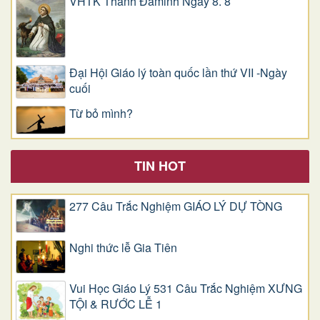
VHTK Thánh Đaminh Ngày 8. 8
Đại Hội Giáo lý toàn quốc lần thứ VII -Ngày
cuối
Từ bỏ mình?
TIN HOT
277 Câu Trắc Nghiệm GIÁO LÝ DỰ TÒNG
Nghi thức lễ Gia Tiên
Vui Học Giáo Lý 531 Câu Trắc Nghiệm XƯNG
TỘI & RƯỚC LỄ 1