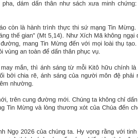
g pha, dám dấn thân như sách xưa minh chứng:
o còn là hành trình thực thi sứ mạng Tin Mừng. 
áng thế gian” (Mt 5,14). Như Xích Mã không ngại
n đường, mang Tin Mừng đến với mọi loài thụ tạo
ỏi vùng an toàn để dấn thân phục vụ.
may mắn, thì ánh sáng từ mỗi Kitô hữu chính là
tối bởi chia rẽ, ánh sáng của người môn đệ phải 
hiêm nhường.
i, trên cung đường mới. Chúng ta không chỉ dấn
ng Tin Mừng và lòng thương xót của Chúa đến ch
nh Ngọ 2026 của chúng ta. Hy vọng rằng với tinh