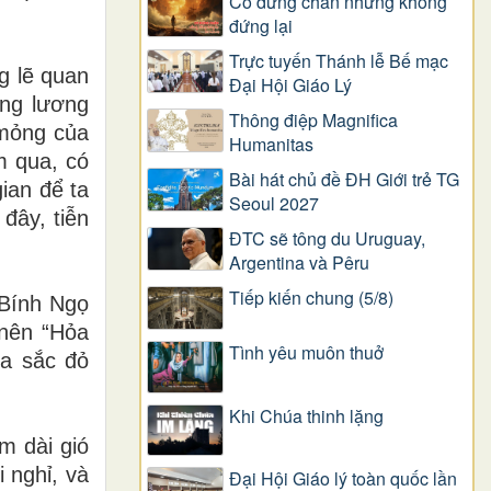
Có dừng chân nhưng không
đứng lại
Trực tuyến Thánh lễ Bế mạc
g lẽ quan
Đại Hội Giáo Lý
ếng lương
Thông điệp Magnifica
 mỏng của
Humanitas
m qua, có
Bài hát chủ đề ĐH Giới trẻ TG
ian để ta
Seoul 2027
đây, tiễn
ĐTC sẽ tông du Uruguay,
Argentina và Pêru
Tiếp kiến chung (5/8)
 Bính Ngọ
 nên “Hỏa
Tình yêu muôn thuở
a sắc đỏ
Khi Chúa thinh lặng
m dài gió
 nghỉ, và
Đại Hội Giáo lý toàn quốc lần