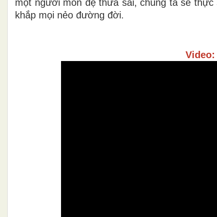
một người môn đệ thừa sai, chúng ta sẽ thực 
khắp mọi nẻo đường đời.
Video: