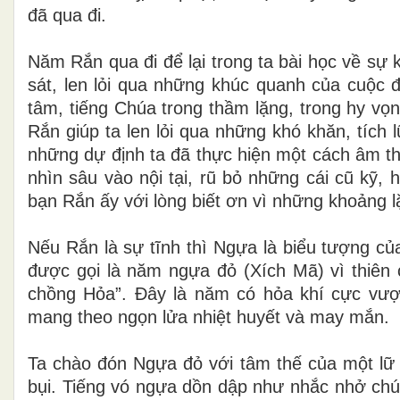
đã qua đi.
Năm Rắn qua đi để lại trong ta bài học về sự
sát, len lỏi qua những khúc quanh của cuộc 
tâm, tiếng Chúa trong thầm lặng, trong hy vọ
Rắn giúp ta len lỏi qua những khó khăn, tích
những dự định ta đã thực hiện một cách âm th
nhìn sâu vào nội tại, rũ bỏ những cái cũ kỹ,
bạn Rắn ấy với lòng biết ơn vì những khoảng 
Nếu Rắn là sự tĩnh thì Ngựa là biểu tượng 
được gọi là năm ngựa đỏ (Xích Mã) vì thiên 
chồng Hỏa”. Đây là năm có hỏa khí cực vư
mang theo ngọn lửa nhiệt huyết và may mắn.
Ta chào đón Ngựa đỏ với tâm thế của một lữ
bụi. Tiếng vó ngựa dồn dập như nhắc nhở chún