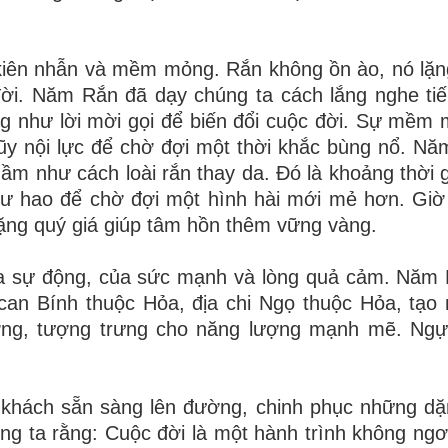
 kiên nhẫn và mềm mỏng. Rắn không ồn ào, nó lặn
đời. Năm Rắn đã dạy chúng ta cách lắng nghe ti
ng như lời mời gọi để biến đổi cuộc đời. Sự mềm
 lũy nội lực để chờ đợi một thời khắc bùng nổ. Nă
ầm như cách loài rắn thay da. Đó là khoảng thời g
 hư hao để chờ đợi một hình hài mới mẻ hơn. Giờ 
lặng quý giá giúp tâm hồn thêm vững vàng.
của sự động, của sức mạnh và lòng quả cảm. Năm
can Bính thuộc Hỏa, địa chi Ngọ thuộc Hỏa, tạo
ợng, tượng trưng cho năng lượng mạnh mẽ. Ngự
 khách sẵn sàng lên đường, chinh phục những dặ
g ta rằng: Cuộc đời là một hành trình không ngơi