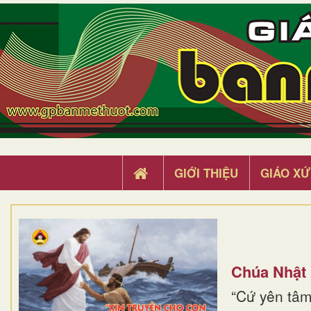
GIỚI THIỆU
GIÁO XỨ
Chúa Nhật
“Cứ yên tâm