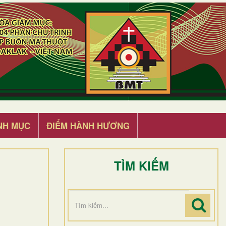
NH MỤC
ĐIỂM HÀNH HƯƠNG
TÌM KIẾM