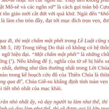
ật Mô-sê và các ngôn sứ” là cách gọi toàn bộ Cự
 tôn giáo mới cắt đứt với quá khứ. Ngài đến “
khô
 là làm cho tròn đầy, đạt tới mục đích trọn vẹn, đ
 qua đi, thì một chấm một phết trong Lề Luật cũng
(Mt 5, 18)
Trong tiếng Do thái cổ không có hệ thố
 ngữ hiện đại.
“Một chấm một phết”
là những chữ
ng (’). Nếu không để ý, nghĩa của từ sẽ bị hiểu s
ỏ nhất, dường như tầm thường nhất trong Lời Chúa
 nào trong kế hoạch cứu độ của Thiên Chúa là thừa
ng qua đi
”,
Chúa Giê-su khẳng định tính toàn vẹn
i tiết nhỏ nhất của mạc khải.
răn nhỏ nhất ấy, và dạy người ta làm như thế, thì 
ành và dạy làm như thế, thì sẽ được gọi là lớn tr