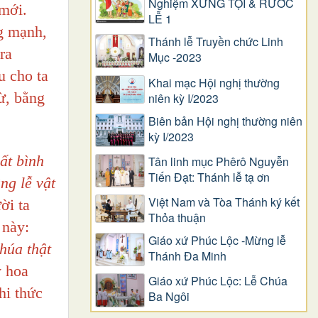
Nghiệm XƯNG TỘI & RƯỚC
 mới.
LỄ 1
ng mạnh,
Thánh lễ Truyền chức Linh
ra
Mục -2023
u cho ta
Khai mạc Hội nghị thường
ừ, bằng
niên kỳ I/2023
Biên bản Hội nghị thường niên
kỳ I/2023
ất bình
Tân linh mục Phêrô Nguyễn
Tiến Đạt: Thánh lễ tạ ơn
ng lễ vật
Việt Nam và Tòa Thánh ký kết
ời ta
Thỏa thuận
 này:
Giáo xứ Phúc Lộc -Mừng lễ
húa thật
Thánh Đa Minh
y hoa
Giáo xứ Phúc Lộc: Lễ Chúa
hi thức
Ba Ngôi