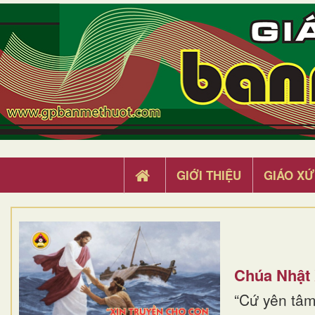
GIỚI THIỆU
GIÁO XỨ
Chúa Nhật
“Cứ yên tâm