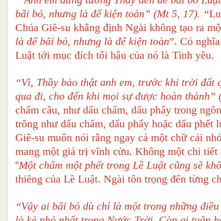
bãi bỏ, nhưng là để kiện toàn” (Mt 5, 17). “
Lu
Chúa Giê-su khẳng định Ngài không tạo ra một
là để bãi bỏ, nhưng là để kiện toàn
”. Có nghĩa
Luật tới mục đích tối hậu của nó là Tình yêu.
“Vì, Thầy bảo thật anh em, trước khi trời đất
qua đi, cho đến khi mọi sự được hoàn thành” 
chấm câu, như dấu chấm, dấu phẩy trong ngôn
trông như dấu chấm, dấu phẩy hoặc dấu phết lử
Giê-su muốn nói rằng ngay cả một chữ cái nh
mang một giá trị vĩnh cửu. Không một chi tiết
“
Một chấm một phết trong Lề Luật cũng sẽ khô
thiêng của Lề Luật. Ngài tôn trọng đến từng ch
“Vậy ai bãi bỏ dù chỉ là một trong những điều 
là kẻ nhỏ nhất trong Nước Trời. Còn ai tuân h