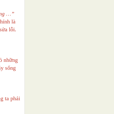
ông …”
hính là
sửa lỗi.
bỏ những
ãy sống
g ta phải