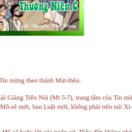
in mừng theo thánh Mát-thêu.
ài Giảng Trên Núi (Mt 5-7), trung tâm của Tin m
 Mô-sê mới, ban Luật mới, không phải trên núi Xi
Mô-sê hoặc lời các ngôn sứ. Thầy đến không phải