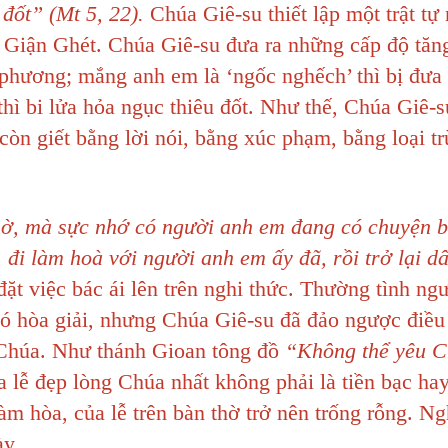
đốt” (Mt 5, 22).
Chúa Giê-su thiết lập một trật tự
Sự Giận Ghét. Chúa Giê-su đưa ra những cấp độ tă
a phương; mắng anh em là ‘ngốc nghếch’ thì bị đưa 
ì bi lửa hỏa ngục thiêu đốt. Như thế, Chúa Giê-s
òn giết bằng lời nói, bằng xúc phạm, bằng loại tr
thờ, mà sực nhớ có người anh em đang có chuyện b
, đi làm hoà với người anh em ấy đã, rồi trở lại dâ
ặt việc bác ái lên trên nghi thức. Thường tình ngư
ó hòa giải, nhưng Chúa Giê-su đã đảo ngược điều
 Chúa. Như thánh Gioan tông đồ
“Không thể yêu C
 lễ đẹp lòng Chúa nhất không phải là tiền bạc ha
m hòa, của lễ trên bàn thờ trở nên trống rỗng. Ng
ày.