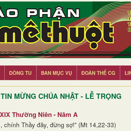
DÒNG TU
BAN MỤC VỤ
ĐOÀN THỂ CG
LI
TIN MỪNG CHÚA NHẬT - LỄ TRỌNG
 XIX Thường Niên - Năm A
, chính Thầy đây, đừng sợ!” (Mt 14,22-33)