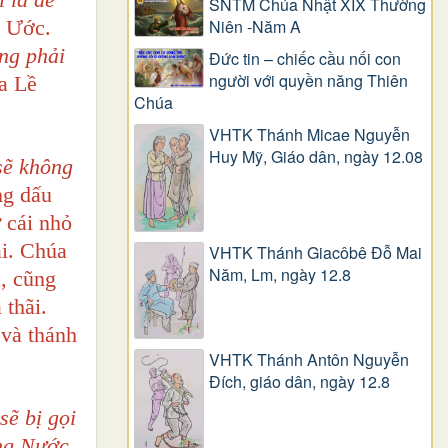
SNTM Chúa Nhật XIX Thường
u Ước.
Niên -Năm A
ng phải
Đức tin – chiếc cầu nối con
người với quyền năng Thiên
ưa Lề
Chúa
VHTK Thánh Micae Nguyễn
Huy Mỹ, Giáo dân, ngày 12.08
 sẽ không
ng dấu
 cái nhỏ
ai. Chúa
VHTK Thánh Giacôbê Ðỗ Mai
Năm, Lm, ngày 12.8
, cũng
 thãi.
 và thánh
VHTK Thánh Antôn Nguyễn
Ðích, giáo dân, ngày 12.8
sẽ bị gọi
ong Nước