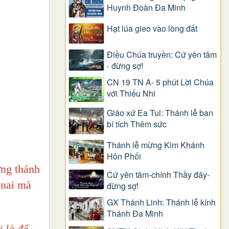
Huynh Đoàn Đa Minh
Hạt lúa gieo vào lòng đất
Điều Chúa truyền: Cứ yên tâm
- đừng sợ!
CN 19 TN A- 5 phút Lời Chúa
với Thiếu Nhi
Giáo xứ Ea Tul: Thánh lễ ban
bí tích Thêm sức
Thánh lễ mừng Kim Khánh
Hôn Phối
ừng thánh
Cứ yên tâm-chính Thầy đây-
-nai mà
đừng sợ!
GX Thánh Linh: Thánh lễ kính
Thánh Đa Minh
 là để