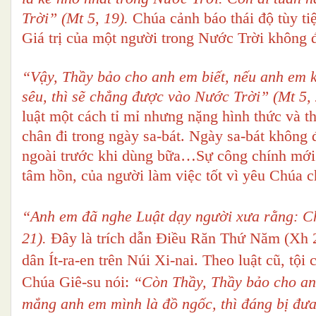
Trời” (Mt 5, 19).
Chúa cảnh báo thái độ tùy ti
Giá trị của một người trong Nước Trời không 
“Vậy, Thầy bảo cho anh em biết, nếu anh em k
sêu, thì sẽ chẳng được vào Nước Trời” (Mt 5,
luật một cách tỉ mỉ nhưng nặng hình thức và t
chân đi trong ngày sa-bát. Ngày sa-bát không 
ngoài trước khi dùng bữa…Sự công chính mới 
tâm hồn, của người làm việc tốt vì yêu Chúa 
“Anh em đã nghe Luật dạy người xưa rằng: Chớ 
21).
Đây là trích dẫn Điều Răn Thứ Năm (Xh 
dân Ít-ra-en trên Núi Xi-nai. Theo luật cũ, tộ
Chúa Giê-su nói:
“Còn Thầy, Thầy bảo cho anh
mắng anh em mình là đồ ngốc, thì đáng bị đư