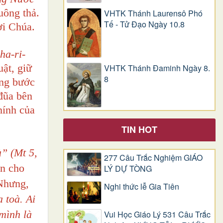
uông thả.
VHTK Thánh Laurensô Phó
Tế - Tử Đạo Ngày 10.8
ời Chúa.
ha-ri-
uật, giữ
VHTK Thánh Đaminh Ngày 8.
8
ững bước
 đũa bên
hính của
TIN HOT
à” (Mt 5,
277 Câu Trắc Nghiệm GIÁO
n cho
LÝ DỰ TÒNG
 Nhưng,
Nghi thức lễ Gia Tiên
 toà. Ai
mình là
Vui Học Giáo Lý 531 Câu Trắc