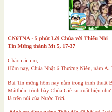
CN6TNA - 5 phút Lời Chúa với Thiếu Nhi
Tin Mừng thánh Mt 5, 17-37
Chào các em,
Hôm nay, Chúa Nhật 6 Thường Niên, năm A. T
Bài Tin mừng hôm nay nằm trong trình thuật B
Mátthêu, trình bày Chúa Giê-su xuất hiện như
là trên núi của Nước Trời.
“Anh em đừng tưởng Thầy đến để bãi bỏ Luật 