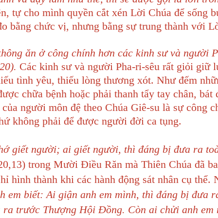
ện, tự cho mình quyền cắt xén Lời Chúa để sống b
đo bằng chức vị, nhưng bằng sự trung thành với L
hông ăn ở công chính hơn các kinh sư và người P
 20).
Các kinh sư và người Pha-ri-sêu rất giỏi giữ l
hiếu tình yêu, thiếu lòng thương xót. Như đếm nh
được chữa bệnh hoặc phải thanh tẩy tay chân, bát
của người môn đệ theo Chúa Giê-su là sự công c
chứ không phải để được người đời ca tụng.
giết người; ai giết người, thì đáng bị đưa ra to
20,13) trong Mười Điều Răn mà Thiên Chúa đã ba
i chỉ hình thành khi các hành động sát nhân cụ thể.
 em biết: Ai giận anh em mình, thì đáng bị đưa ra
a ra trước Thượng Hội Đồng. Còn ai chửi anh em 