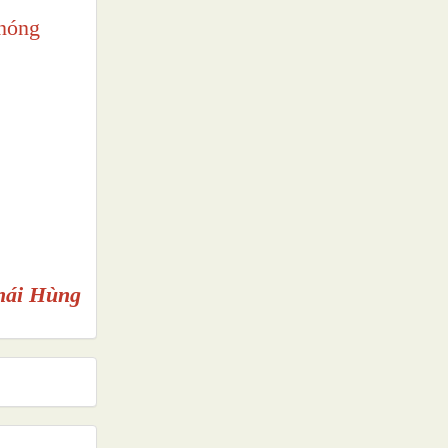
 nóng
hái Hùng