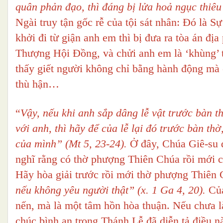
quân phản đạo, thì đáng bị lửa hoả ngục thiêu 
Ngài truy tận gốc rễ của tội sát nhân: Đó là 
khởi đi từ giận anh em thì bị đưa ra tòa án đị
Thượng Hội Đồng, và chửi anh em là ‘khùng’ th
thấy giết người không chỉ bằng hành động mà c
thù hận…
“
Vậy, nếu khi anh sắp dâng lễ vật trước bàn 
với anh, thì hãy để của lễ lại đó trước bàn thờ
của mình” (Mt 5, 23-24).
Ở đây, Chúa Giê-su đ
nghĩ rằng có thờ phượng Thiên Chúa rồi mới c
Hãy hòa giải trước rồi mới thờ phượng Thiên
nếu không yêu người thật” (x. 1 Ga 4, 20).
Của
nến, mà là một tâm hồn hòa thuận. Nếu chưa là
chúc bình an trong Thánh Lễ đã diễn tả điều n