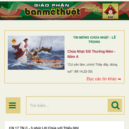
TRANG NHẤT
GIỚI THIỆU
GIÁO XỨ
TIN MỪNG CHÚA NHẬT - LỄ
DÒNG TU
TRỌNG
BAN MỤC VỤ
Chúa Nhật XIX Thường Niên -
Năm A
ĐOÀN THỂ CG
“Cứ yên tâm, chính Thầy đây, đừng
sợ!” (Mt 14,22-33)
LINH MỤC
Đọc các tin khác ➥
ĐIỂM HÀNH HƯƠNG
CN 17 TN C - 5 phút Lời Chúa với Thiếu Nhi