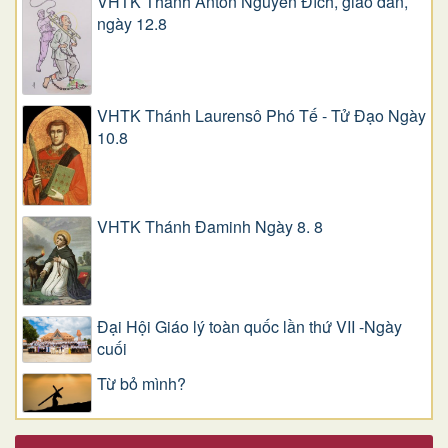
VHTK Thánh Antôn Nguyễn Ðích, giáo dân,
ngày 12.8
VHTK Thánh Laurensô Phó Tế - Tử Đạo Ngày
10.8
VHTK Thánh Đaminh Ngày 8. 8
Đại Hội Giáo lý toàn quốc lần thứ VII -Ngày
cuối
Từ bỏ mình?