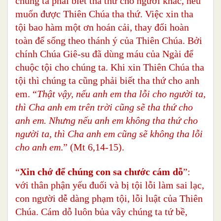
chúng ta phải biết tha thứ cho người khác, nếu
muốn được Thiên Chúa tha thứ. Việc xin tha
tội bao hàm một ơn hoán cải, thay đổi hoàn
toàn để sống theo thánh ý của Thiên Chúa. Bởi
chính Chúa Giê-su đã dùng máu của Ngài để
chuộc tội cho chúng ta. Khi xin Thiên Chúa tha
tội thì chúng ta cũng phải biết tha thứ cho anh
em. “
Thật vậy, nếu anh em tha lỗi cho người ta,
thì Cha anh em trên trời cũng sẽ tha thứ cho
anh em. Nhưng nếu anh em không tha thứ cho
người ta, thì Cha anh em cũng sẽ không tha lỗi
cho anh em
.” (Mt 6,14-15).
“
Xin chớ để chúng con sa chước cám dỗ
”:
với thân phận yếu đuối và bị tội lỗi làm sai lạc,
con người dễ dàng phạm tội, lỗi luật của Thiên
Chúa. Cám dỗ luôn bủa vây chúng ta tứ bề,