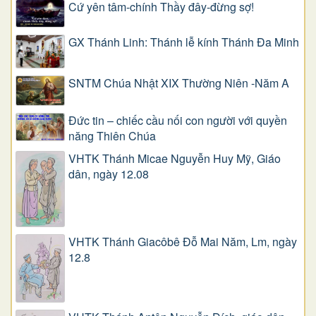
Cứ yên tâm-chính Thầy đây-đừng sợ!
GX Thánh Linh: Thánh lễ kính Thánh Đa Minh
SNTM Chúa Nhật XIX Thường Niên -Năm A
Đức tin – chiếc cầu nối con người với quyền
năng Thiên Chúa
VHTK Thánh Micae Nguyễn Huy Mỹ, Giáo
dân, ngày 12.08
VHTK Thánh Giacôbê Ðỗ Mai Năm, Lm, ngày
12.8