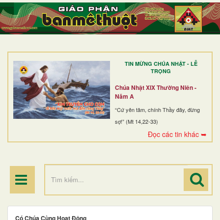
TRANG NHẤT
GIỚI THIỆU
GIÁO XỨ
TIN MỪNG CHÚA NHẬT - LỄ
DÒNG TU
TRỌNG
BAN MỤC VỤ
Chúa Nhật XIX Thường Niên -
Năm A
ĐOÀN THỂ CG
“Cứ yên tâm, chính Thầy đây, đừng
sợ!” (Mt 14,22-33)
LINH MỤC
Đọc các tin khác ➥
ĐIỂM HÀNH HƯƠNG
Có Chúa Cùng Hoạt Động