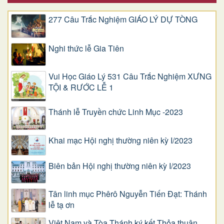
277 Câu Trắc Nghiệm GIÁO LÝ DỰ TÒNG
Nghi thức lễ Gia Tiên
Vui Học Giáo Lý 531 Câu Trắc Nghiệm XƯNG
TỘI & RƯỚC LỄ 1
Thánh lễ Truyền chức Linh Mục -2023
Khai mạc Hội nghị thường niên kỳ I/2023
Biên bản Hội nghị thường niên kỳ I/2023
Tân linh mục Phêrô Nguyễn Tiến Đạt: Thánh
lễ tạ ơn
Việt Nam và Tòa Thánh ký kết Thỏa thuận