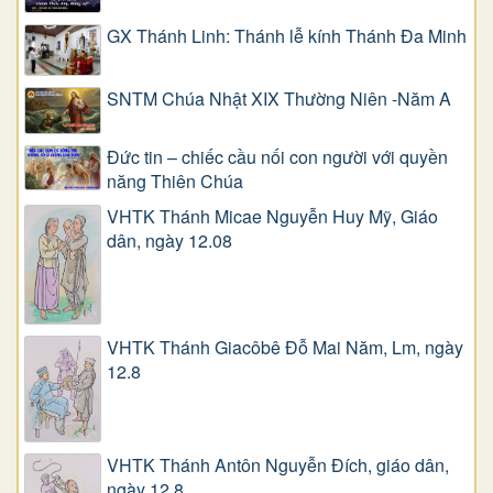
GX Thánh Linh: Thánh lễ kính Thánh Đa Minh
SNTM Chúa Nhật XIX Thường Niên -Năm A
Đức tin – chiếc cầu nối con người với quyền
năng Thiên Chúa
VHTK Thánh Micae Nguyễn Huy Mỹ, Giáo
dân, ngày 12.08
VHTK Thánh Giacôbê Ðỗ Mai Năm, Lm, ngày
12.8
VHTK Thánh Antôn Nguyễn Ðích, giáo dân,
ngày 12.8