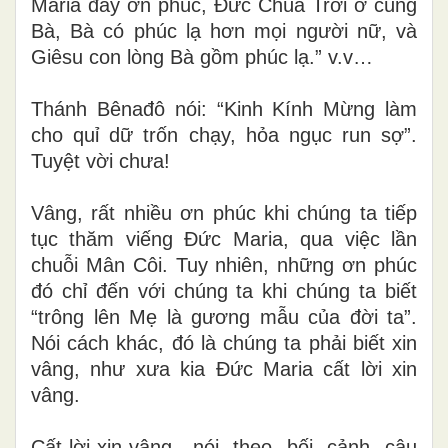
Maria đầy ơn phúc, Đức Chúa Trời ở cùng
Bà, Bà có phúc lạ hơn mọi người nữ, và
Giêsu con lòng Bà gồm phúc lạ.” v.v…
Thánh Bênađô nói: “Kinh Kính Mừng làm
cho quỉ dữ trốn chạy, hỏa ngục run sợ”.
Tuyệt vời chưa!
Vâng, rất nhiều ơn phúc khi chúng ta tiếp
tục thăm viếng Đức Maria, qua việc lần
chuỗi Mân Côi. Tuy nhiên, những ơn phúc
đó chỉ đến với chúng ta khi chúng ta biết
“trông lên Mẹ là gương mẫu của đời ta”.
Nói cách khác, đó là chúng ta phải biết xin
vâng, như xưa kia Đức Maria cất lời xin
vâng.
Cất-lời-xin-vâng, nói theo bối cảnh câu