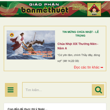
TRANG NHẤT
GIỚI THIỆU
GIÁO XỨ
TIN MỪNG CHÚA NHẬT - LỄ
DÒNG TU
TRỌNG
BAN MỤC VỤ
Chúa Nhật XIX Thường Niên -
Năm A
ĐOÀN THỂ CG
“Cứ yên tâm, chính Thầy đây, đừng
sợ!” (Mt 14,22-33)
LINH MỤC
Đọc các tin khác ➥
ĐIỂM HÀNH HƯƠNG
Con đến để thực thi ý Ngài…