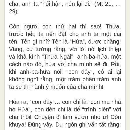
cha, anh ta “hối hận, nên lại đi.” (Mt 21, …
29).
Còn người con thứ hai thì sao! Thưa,
trước hết, ta nên đặt cho anh ta một cái
tên. Tên gì nhỉ? Tên là “Hứa”, được chăng!
Vâng, cứ tưởng rằng, với lời nói lịch thiệp
và khả kính “Thưa Ngài”, anh-ba-hứa, một
cách nào đó, hứa với cha mình sẽ đi. Rồi,
khi anh-ba-hứa nói: “con đây”, có ai lại
không nghĩ rằng, một trăm phần trăm anh
ta sẽ thi hành ý muốn của cha mình!
Hóa ra, “con đây”… con chỉ là “con ma nhà
họ Hứa”, con đến chỉ là để “trình diện” với
cha thôi! Chuyện đi làm vườn nho ư! Còn
khuya! Đúng vậy. Dụ ngôn ghi vắn tắt rằng: