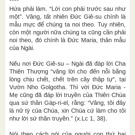
****
Hứa phải làm. “Lời con phải trước sau như
một”. Vâng, tất nhiên Đức Giê-su chính là
mẫu mực để chúng ta noi theo. Tuy nhiên,
còn một người nữa chúng ta cũng cần phải
noi theo, đó chính là Đức Maria, thân mẫu
của Ngài.
Nếu nơi Đức Giê-su – Ngài đã đáp lời Cha
Thiên Thượng “vâng lời cho đến nỗi bằng
lòng chịu chết, chết trên cây thập tự”, tại
Vườn Nho Golgotha. Thì với Đức Maria -
Mẹ cũng đã đáp lời truyền của Thiên Chúa
qua sứ thần Gáp-ri-el, rằng: “Vâng, tôi đây
là nữ tỳ của Chúa, xin Chúa cứ làm cho tôi
như lời sứ thần truyền.” (x.Lc 1, 38)
.
Nói theo cách nói của người con thứ hai