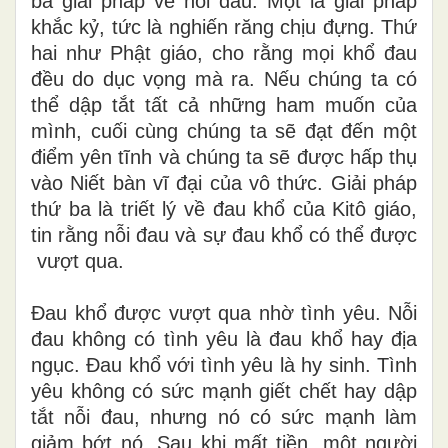
ba giải pháp về nỗi đau. Một là giải pháp
khắc kỷ, tức là nghiến răng chịu đựng. Thứ
hai như Phật giáo, cho rằng mọi khổ đau
đều do dục vọng mà ra. Nếu chúng ta có
thể dập tắt tất cả những ham muốn của
mình, cuối cùng chúng ta sẽ đạt đến một
điểm yên tĩnh và chúng ta sẽ được hấp thụ
vào Niết bàn vĩ đại của vô thức. Giải pháp
thứ ba là triết lý về đau khổ của Kitô giáo,
tin rằng nỗi đau và sự đau khổ có thể được
vượt qua.
Đau khổ được vượt qua nhờ tình yêu. Nỗi
đau không có tình yêu là đau khổ hay địa
ngục. Đau khổ với tình yêu là hy sinh. Tình
yêu không có sức mạnh giết chết hay dập
tắt nỗi đau, nhưng nó có sức mạnh làm
giảm bớt nó. Sau khi mất tiền, một người