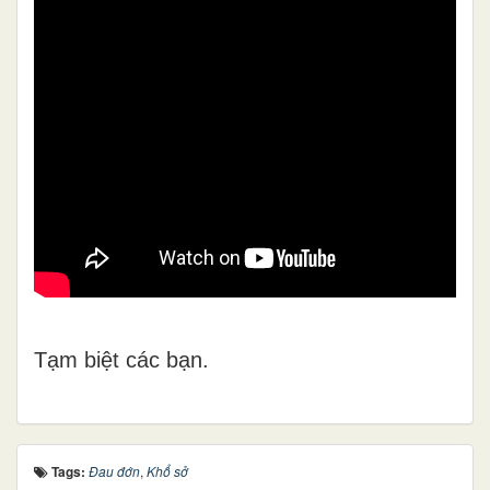
Tạm biệt các bạn.
Tags:
Đau đớn
,
Khổ sở