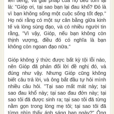
lên tiếng, và giải pháp của họ đều tóm lại
là: "Gióp ơi, tại sao bạn lại đau khổ? Đó là
vì bạn không sống một cuộc sống tốt đẹp."
Họ nói rằng có một sự cân bằng giữa kinh
tế và lòng sùng đạo, và có nhiều người tin
rằng, "Vì vậy, Gióp, nếu bạn không còn
thịnh vượng, điều đó có nghĩa là bạn
không còn ngoan đạo nữa."
Gióp không ý thức được bất kỳ tội lỗi nào,
nên Gióp đã phản đối lời đề nghị đó, và
đúng như vậy. Nhưng Gióp cũng không
biết câu trả lời, và ông bắt đầu tự hỏi mình
nhiều câu hỏi. "Tại sao mất mát này; tại
sao đau khổ này; tại sao đau đớn này; tại
sao tôi đã được sinh ra; tại sao tôi đã từng
nằm gọn trong lòng mẹ tôi; tại sao tôi đã
từng nhìn thấy ánh sáng ban ngày?" Ông