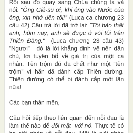
Rồi sau đó quay sang Chúa chúng ta và
nói
:
"Ông Giê-su ơi, khi ông vào Nước của
ông, xin nhớ đến tôi!”
(Luca ca chương 23
câu 42)
Câu trả lời đã trở lại:
"Tôi bảo thật
anh, hôm nay, anh sẽ được ở với tôi trên
Thiên Đàng."
(Luca chương 23 câu 43)
"Ngươi" - đó là lời khẳng định về nền dân
chủ, lời tuyên bố về giá trị của một cá
nhân. Tên trộm đó đã chết như một "tên
trộm" vì hắn đã đánh cắp Thiên đường.
Thiên đường có thể bị đánh cắp một lần
nữa!
Các bạn thân mến,
Câu hỏi tiếp theo liên quan đến nỗi đau là
làm thế nào để
đối mặt với nó
. Thực tế có