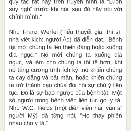
quy tắc rất hay trên truyền hình là "Luôn
suy nghĩ trước khi nói, sau đó hãy nói với
chính mình."
Như Franz Werfel (Tiểu thuyết gia, thi sĩ,
nhà viết kịch: người Áo) đã diễn đạt, "Bệnh
tật mời chúng ta lên thiên đàng hoặc xuống
địa ngục." Nó mời chúng ta xuống địa
ngục, và làm cho chúng ta tồi tệ hơn, khi
nó tăng cường tính ích kỷ; nó khiến chúng
ta cay đắng và bất mãn, hoặc khiến chúng
ta trở thành bạo chúa đòi hỏi sự chú ý liên
tục. Đó là sự bạo ngược của bệnh tật. Một
số người trong bệnh viện liên tục gọi y tá.
Như W.C. Fields (một diễn viên hài, văn sĩ
người Mỹ) đã từng nói, "Họ thay phiên
nhau cho y tá."