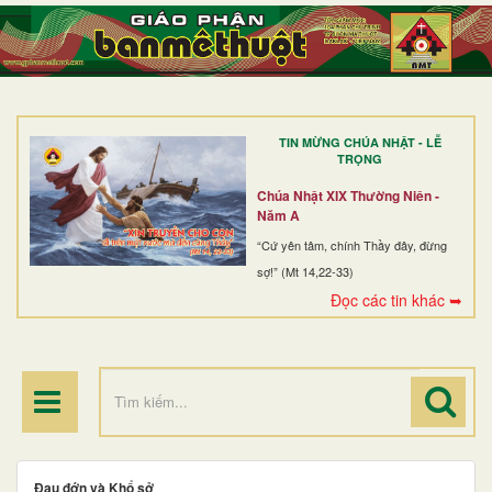
TRANG NHẤT
GIỚI THIỆU
GIÁO XỨ
TIN MỪNG CHÚA NHẬT - LỄ
DÒNG TU
TRỌNG
BAN MỤC VỤ
Chúa Nhật XIX Thường Niên -
Năm A
ĐOÀN THỂ CG
“Cứ yên tâm, chính Thầy đây, đừng
sợ!” (Mt 14,22-33)
LINH MỤC
Đọc các tin khác ➥
ĐIỂM HÀNH HƯƠNG
Đau đớn và Khổ sở