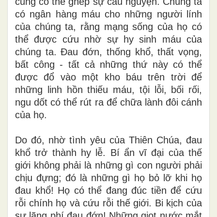
cũng có thể ghép sự cầu nguyện. Chúng ta
có ngân hàng máu cho những người lính
của chúng ta, rằng mạng sống của họ có
thể được cứu nhờ sự hy sinh máu của
chúng ta. Đau đớn, thống khổ, thất vọng,
bất công - tất cả những thứ này có thể
được đổ vào một kho báu trên trời để
những linh hồn thiếu máu, tội lỗi, bối rối,
ngu dốt có thể rút ra để chữa lành đôi cánh
của họ.
Do đó, nhờ tình yêu của Thiên Chúa, đau
khổ trở thành hy lễ. Bí ẩn vĩ đại của thế
giới không phải là những gì con người phải
chịu đựng; đó là những gì họ bỏ lỡ khi họ
đau khổ! Họ có thể đang đúc tiền để cứu
rỗi chính họ và cứu rỗi thế giới. Bi kịch của
sự lãng phí đau đớn! Những giọt nước mắt