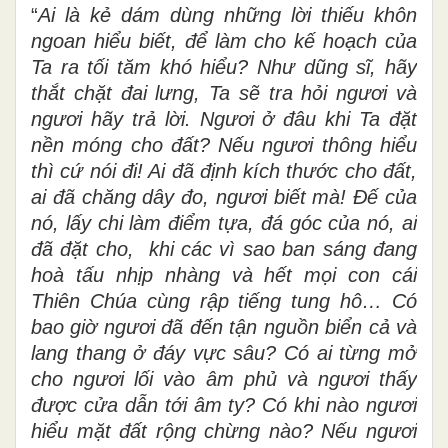
“
Ai là kẻ dám dùng những lời thiếu khôn
ngoan hiểu biết, để làm cho kế hoạch của
Ta ra tối tăm khó hiểu? Như dũng sĩ, hãy
thắt chặt đai lưng, Ta sẽ tra hỏi ngươi và
ngươi hãy trả lời. Ngươi ở đâu khi Ta đặt
nền móng cho đất? Nếu ngươi thông hiểu
thì cứ nói đi! Ai đã định kích thước cho đất,
ai đã chăng dây đo, ngươi biết mà! Đế của
nó, lấy chi làm điểm tựa, đá góc của nó, ai
đã đặt cho, khi các vì sao ban sáng đang
hoà tấu nhịp nhàng và hết mọi con cái
Thiên Chúa cùng rập tiếng tung hô… Có
bao giờ ngươi đã đến tận nguồn biển cả và
lang thang ở đáy vực sâu? Có ai từng mở
cho ngươi lối vào âm phủ và ngươi thấy
được cửa dẫn tới âm ty? Có khi nào ngươi
hiểu mặt đất rộng chừng nào? Nếu ngươi