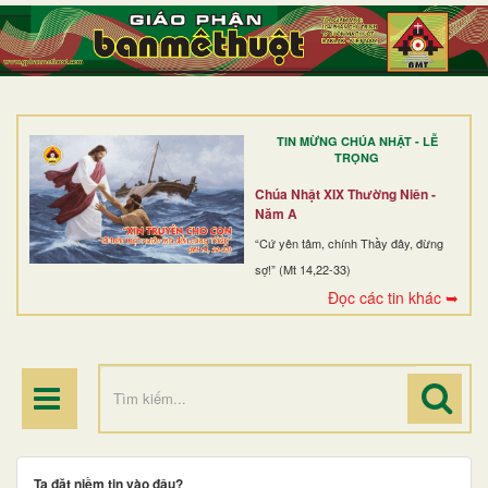
TRANG NHẤT
GIỚI THIỆU
GIÁO XỨ
TIN MỪNG CHÚA NHẬT - LỄ
DÒNG TU
TRỌNG
BAN MỤC VỤ
Chúa Nhật XIX Thường Niên -
Năm A
ĐOÀN THỂ CG
“Cứ yên tâm, chính Thầy đây, đừng
sợ!” (Mt 14,22-33)
LINH MỤC
Đọc các tin khác ➥
ĐIỂM HÀNH HƯƠNG
Ta đặt niềm tin vào đâu?