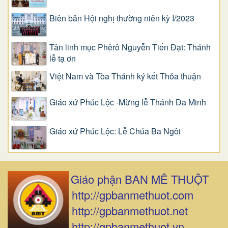
Biên bản Hội nghị thường niên kỳ I/2023
Tân linh mục Phêrô Nguyễn Tiến Đạt: Thánh
lễ tạ ơn
Việt Nam và Tòa Thánh ký kết Thỏa thuận
Giáo xứ Phúc Lộc -Mừng lễ Thánh Đa Minh
Giáo xứ Phúc Lộc: Lễ Chúa Ba Ngôi
Giáo phận BAN MÊ THUỘT
http://gpbanmethuot.com
http://gpbanmethuot.net
http://gpbanmethuot.vn