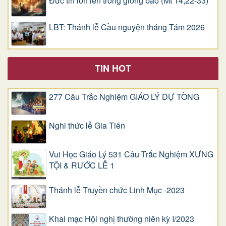
Đức tin lớn lên trong giông bão (Mt 14,22-33)
LBT: Thánh lễ Cầu nguyện tháng Tám 2026
TIN HOT
277 Câu Trắc Nghiệm GIÁO LÝ DỰ TÒNG
Nghi thức lễ Gia Tiên
Vui Học Giáo Lý 531 Câu Trắc Nghiệm XƯNG
TỘI & RƯỚC LỄ 1
Thánh lễ Truyền chức Linh Mục -2023
Khai mạc Hội nghị thường niên kỳ I/2023