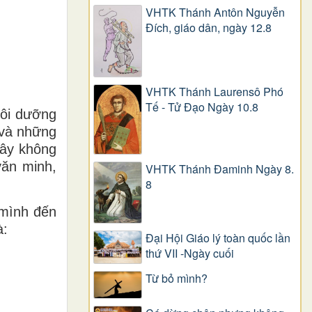
VHTK Thánh Antôn Nguyễn
Ðích, giáo dân, ngày 12.8
VHTK Thánh Laurensô Phó
Tế - Tử Đạo Ngày 10.8
uôi dưỡng
 và những
Đây không
văn minh,
VHTK Thánh Đaminh Ngày 8.
8
 mình đến
à:
Đại Hội Giáo lý toàn quốc lần
thứ VII -Ngày cuối
Từ bỏ mình?