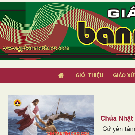
GIỚI THIỆU
GIÁO XỨ
Chúa Nhật
“Cứ yên tâm