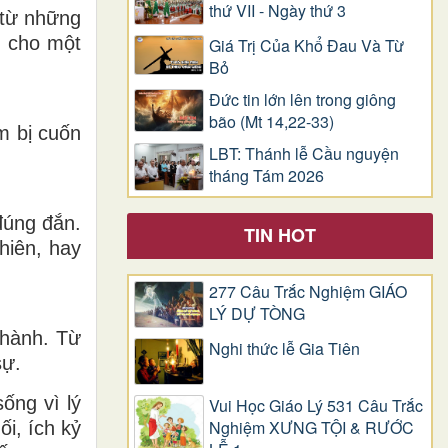
thứ VII - Ngày thứ 3
 từ những
g cho một
Giá Trị Của Khổ Ðau Và Từ
Bỏ
Đức tin lớn lên trong giông
bão (Mt 14,22-33)
m bị cuốn
LBT: Thánh lễ Cầu nguyện
tháng Tám 2026
đúng đắn.
TIN HOT
hiên, hay
277 Câu Trắc Nghiệm GIÁO
LÝ DỰ TÒNG
thành. Từ
Nghi thức lễ Gia Tiên
sự.
ống vì lý
Vui Học Giáo Lý 531 Câu Trắc
Nghiệm XƯNG TỘI & RƯỚC
i, ích kỷ