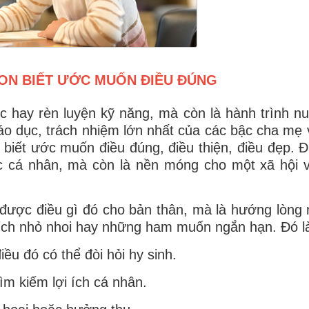
CON BIẾT ƯỚC MUỐN ĐIỀU ĐÚNG
hức hay rèn luyện kỹ năng, mà còn là hành trình n
giáo dục, trách nhiệm lớn nhất của các bậc cha mẹ
ẻ biết ước muốn điều đúng, điều thiện, điều đẹp. 
c cá nhân, mà còn là nền móng cho một xã hội 
ược điều gì đó cho bản thân, mà là hướng lòng
i ích nhỏ nhoi hay những ham muốn ngắn hạn. Đó l
u đó có thể đòi hỏi hy sinh.
ìm kiếm lợi ích cá nhân.