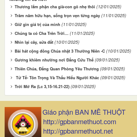
(12/01/2025)
Thương lắm phận cha già-con gõ nhẹ thôi
(11/01/2025)
Trăm năm hữu hạn, sống trọn vẹn từng ngày
(11/01/2025)
Giữ gìn giá trị của mình
(11/01/2025)
Chúng ta có Cha Trên Trời…
(10/01/2025)
Nhìn lại cây, sửa đất
(10/01/2025)
Bài hát cộng đồng Chúa nhật 3 Thường Niên -C
(09/01/2025)
Gương khiêm nhường nơi Đấng Cứu Thế
(09/01/2025)
Thiên Chúa, Đấng Quan Phòng Yêu Thương
(09/01/2025)
Tử Tế- Tôn Trọng Và Thấu Hiểu Người Khác
(09/01/2025)
Trời Mở Ra (Lc 3,15-16.21-22)
Giáo phận BAN MÊ THUỘT
http://gpbanmethuot.com
http://gpbanmethuot.net