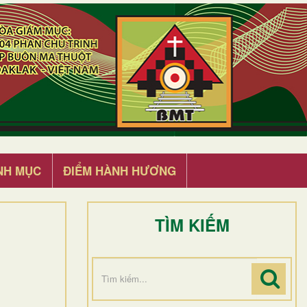
NH MỤC
ĐIỂM HÀNH HƯƠNG
TÌM KIẾM