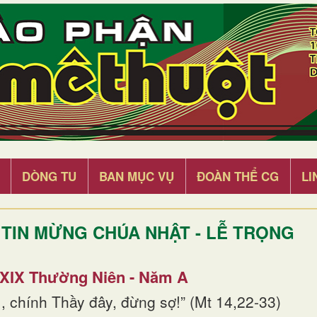
DÒNG TU
BAN MỤC VỤ
ĐOÀN THỂ CG
LI
TIN MỪNG CHÚA NHẬT - LỄ TRỌNG
 XIX Thường Niên - Năm A
, chính Thầy đây, đừng sợ!” (Mt 14,22-33)