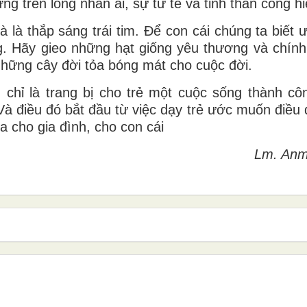
ng trên lòng nhân ái, sự tử tế và tinh thần cống hi
à là thắp sáng trái tim. Để con cái chúng ta biết
g. Hãy gieo những hạt giống yêu thương và chính
những cây đời tỏa bóng mát cho cuộc đời.
chỉ là trang bị cho trẻ một cuộc sống thành cô
Và điều đó bắt đầu từ việc dạy trẻ ước muốn điều 
 cho gia đình, cho con cái
Lm. Anm