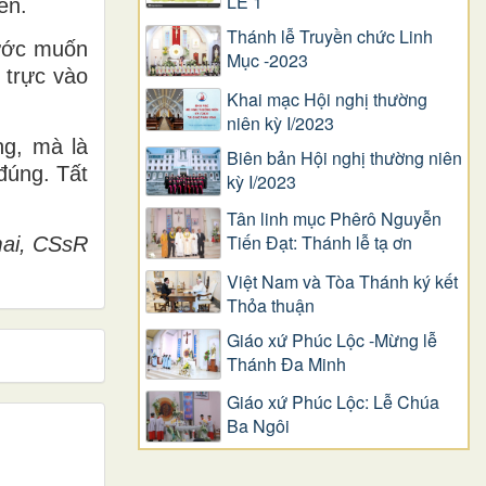
LỄ 1
ến.
Thánh lễ Truyền chức Linh
 ước muốn
Mục -2023
 trực vào
Khai mạc Hội nghị thường
niên kỳ I/2023
ng, mà là
Biên bản Hội nghị thường niên
đúng. Tất
kỳ I/2023
Tân linh mục Phêrô Nguyễn
Tiến Đạt: Thánh lễ tạ ơn
ai, CSsR
Việt Nam và Tòa Thánh ký kết
Thỏa thuận
Giáo xứ Phúc Lộc -Mừng lễ
Thánh Đa Minh
Giáo xứ Phúc Lộc: Lễ Chúa
Ba Ngôi