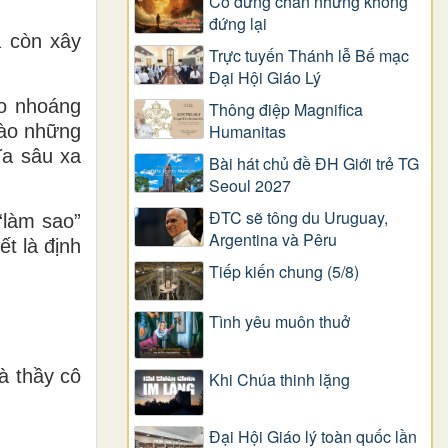
Có dừng chân nhưng không
đứng lại
à còn xây
Trực tuyến Thánh lễ Bế mạc
Đại Hội Giáo Lý
ào nhoáng
Thông điệp Magnifica
Humanitas
vào những
ĩa sâu xa
Bài hát chủ đề ĐH Giới trẻ TG
Seoul 2027
ĐTC sẽ tông du Uruguay,
“làm sao”
Argentina và Pêru
ết là định
Tiếp kiến chung (5/8)
Tình yêu muôn thuở
à thầy cô
Khi Chúa thinh lặng
Đại Hội Giáo lý toàn quốc lần