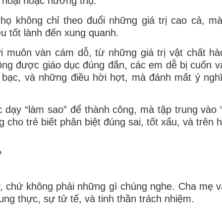
 hoại hoặc hưởng thụ.
họ không chỉ theo đuổi những giá trị cao cả, m
u tốt lành đến xung quanh.
với muôn vàn cám dỗ, từ những giá trị vật chất h
hông được giáo dục đúng đắn, các em dễ bị cuốn 
 bạc, và những điều hời hợt, mà đánh mất ý ngh
ệc dạy “làm sao” để thành công, mà tập trung vào 
ho trẻ biết phân biệt đúng sai, tốt xấu, và trên h
?
y, chứ không phải những gì chúng nghe. Cha mẹ v
ng thực, sự tử tế, và tinh thần trách nhiệm.