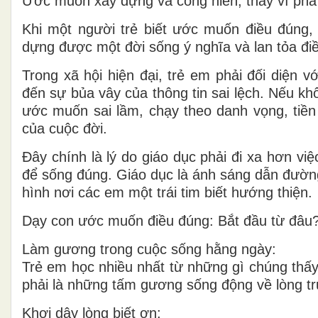
Ước muốn xây dựng và cống hiến, thay vì phá
Khi một người trẻ biết ước muốn điều đúng, 
dựng được một đời sống ý nghĩa và lan tỏa điề
Trong xã hội hiện đại, trẻ em phải đối diện 
đến sự bủa vây của thông tin sai lệch. Nếu k
ước muốn sai lầm, chạy theo danh vọng, tiền
của cuộc đời.
Đây chính là lý do giáo dục phải đi xa hơn vi
để sống đúng. Giáo dục là ánh sáng dẫn đường c
hình nơi các em một trái tim biết hướng thiện.
Dạy con ước muốn điều đúng: Bắt đầu từ đâu
Làm gương trong cuộc sống hằng ngày:
Trẻ em học nhiều nhất từ những gì chúng thấ
phải là những tấm gương sống động về lòng tru
Khơi dậy lòng biết ơn: