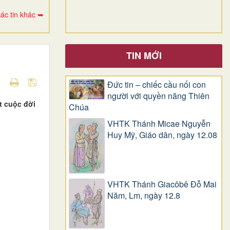
ác tin khác ➥
TIN MỚI
Đức tin – chiếc cầu nối con
người với quyền năng Thiên
t cuộc đời
Chúa
VHTK Thánh Micae Nguyễn
Huy Mỹ, Giáo dân, ngày 12.08
VHTK Thánh Giacôbê Ðỗ Mai
Năm, Lm, ngày 12.8