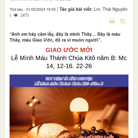
|
Tác giả bài viết:
Lm. Thái Nguyên
Thứ sáu - 31/05/2024 19:35
|
2475
“Anh em hãy cầm lấy, đây là mình Thầy… Đây là máu
Thầy, máu Giao Ước, đổ ra vì muôn người”.
GIAO ƯỚC MỚI
Lễ Mình Máu Thánh Chúa Kitô năm B: Mc
14, 12-16. 22-26