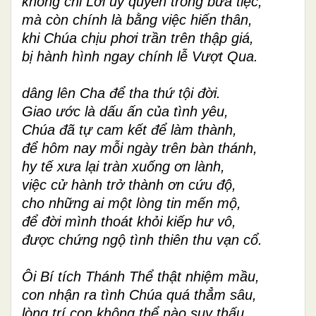
không chỉ Lời uy quyền trong bữa tiệc,
mà còn chính là bằng việc hiến thân,
khi Chúa chịu phơi trần trên thập giá,
bị hành hình ngay chính lễ Vượt Qua.
dâng lên Cha để tha thứ tội đời.
Giao ước là dấu ấn của tình yêu,
Chúa đã tự cam kết để làm thành,
để hôm nay mỗi ngày trên bàn thánh,
hy tế xưa lại tràn xuống ơn lành,
việc cử hành trở thành ơn cứu độ,
cho những ai một lòng tin mến mộ,
để đời mình thoát khỏi kiếp hư vô,
được chứng ngộ tình thiên thu vạn cổ.
Ôi Bí tích Thánh Thể thật nhiệm mầu,
con nhận ra tình Chúa quá thẳm sâu,
lòng trí con không thể nào suy thấu,