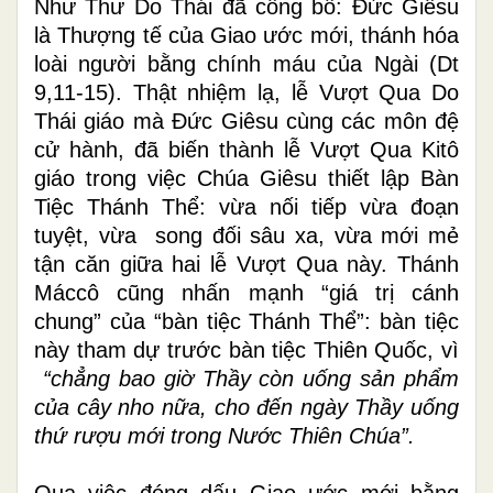
Như Thư Do Thái đã công bố:
Đức Giêsu
là Thượng tế của Giao ước mới, thánh hóa
loài người bằng chính máu của Ngài (Dt
9,11-15).
Thật nhiệm lạ, lễ Vượt Qua Do
Thái giáo mà Đức Giêsu cùng các môn đệ
cử hành, đã biến thành lễ Vượt Qua Kitô
giáo trong việc Chúa Giêsu thiết lập Bàn
Tiệc Thánh Thể: vừa nối tiếp vừa đoạn
tuyệt, vừa song đối sâu xa, vừa mới mẻ
tận căn giữa hai lễ Vượt Qua này. Thánh
Máccô cũng nhấn mạnh
“
giá trị cánh
chung
”
của
“
bàn tiệc Thánh Thể
”
: bàn tiệc
này tham dự trước bàn tiệc Thiên Quốc, vì
“
chẳng bao giờ Thầy còn uống sản phẩm
của cây nho nữa, cho đến ngày Thầy uống
thứ rượu mới trong Nước Thiên Chúa
”
.
Qua việc đóng dấu Giao ước mới bằng