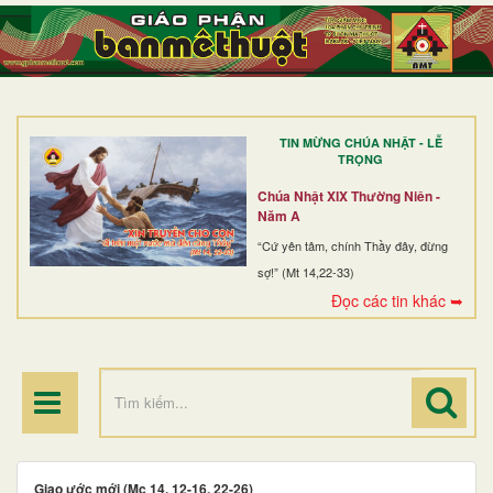
TRANG NHẤT
GIỚI THIỆU
GIÁO XỨ
TIN MỪNG CHÚA NHẬT - LỄ
DÒNG TU
TRỌNG
BAN MỤC VỤ
Chúa Nhật XIX Thường Niên -
Năm A
ĐOÀN THỂ CG
“Cứ yên tâm, chính Thầy đây, đừng
sợ!” (Mt 14,22-33)
LINH MỤC
Đọc các tin khác ➥
ĐIỂM HÀNH HƯƠNG
Giao ước mới (Mc 14, 12-16. 22-26)