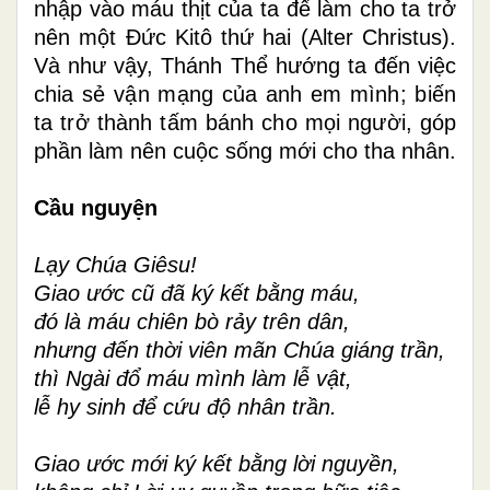
nhập vào máu thịt của ta để làm cho ta trở
nên một Đức Kitô thứ hai (Alter Christus).
Và như vậy, Thánh Thể hướng ta đến việc
chia sẻ vận mạng của anh em mình; biến
ta trở thành tấm bánh cho mọi người,
góp
phần làm nên cuộc sống mới cho tha nhân.
Cầu nguyện
Lạy Chúa Giêsu!
Giao ước cũ đã ký kết bằng máu,
đó là máu chiên bò rảy trên dân,
nhưng đến thời viên mãn Chúa giáng trần,
thì Ngài đổ máu mình làm lễ vật,
lễ hy sinh để cứu độ nhân trần.
Giao ước mới ký kết bằng lời nguyền,