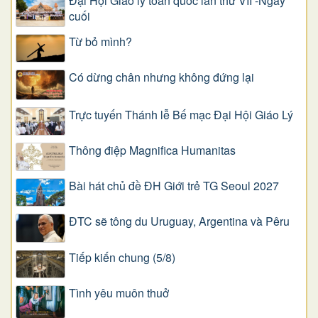
Đại Hội Giáo lý toàn quốc lần thứ VII -Ngày
cuối
Từ bỏ mình?
Có dừng chân nhưng không đứng lại
Trực tuyến Thánh lễ Bế mạc Đại Hội Giáo Lý
Thông điệp Magnifica Humanitas
Bài hát chủ đề ĐH Giới trẻ TG Seoul 2027
ĐTC sẽ tông du Uruguay, Argentina và Pêru
Tiếp kiến chung (5/8)
Tình yêu muôn thuở