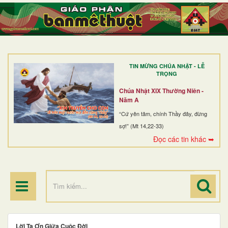
TRANG NHẤT
GIỚI THIỆU
GIÁO XỨ
TIN MỪNG CHÚA NHẬT - LỄ
DÒNG TU
TRỌNG
BAN MỤC VỤ
Chúa Nhật XIX Thường Niên -
Năm A
ĐOÀN THỂ CG
“Cứ yên tâm, chính Thầy đây, đừng
sợ!” (Mt 14,22-33)
LINH MỤC
Đọc các tin khác ➥
ĐIỂM HÀNH HƯƠNG
Lời Tạ Ơn Giữa Cuộc Đời