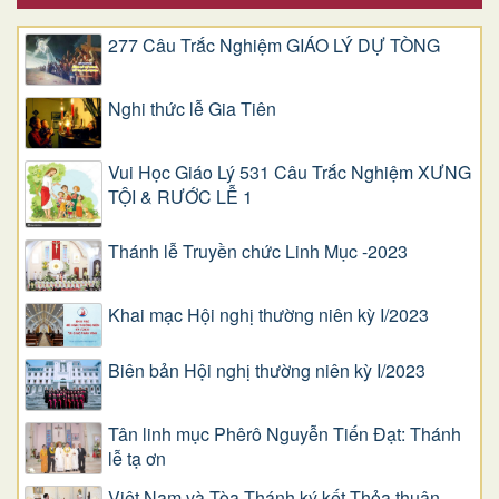
277 Câu Trắc Nghiệm GIÁO LÝ DỰ TÒNG
Nghi thức lễ Gia Tiên
Vui Học Giáo Lý 531 Câu Trắc Nghiệm XƯNG
TỘI & RƯỚC LỄ 1
Thánh lễ Truyền chức Linh Mục -2023
Khai mạc Hội nghị thường niên kỳ I/2023
Biên bản Hội nghị thường niên kỳ I/2023
Tân linh mục Phêrô Nguyễn Tiến Đạt: Thánh
lễ tạ ơn
Việt Nam và Tòa Thánh ký kết Thỏa thuận