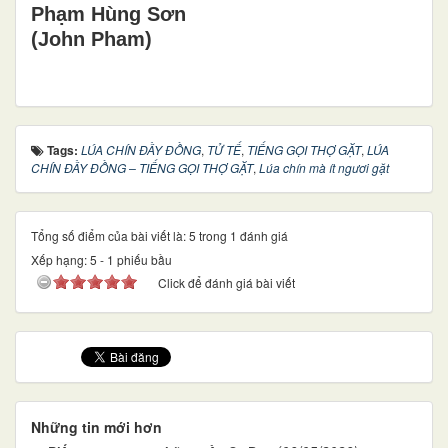
Phạm Hùng Sơn
(John Pham)
Tags:
LÚA CHÍN ĐẦY ĐỒNG
,
TỬ TẾ
,
TIẾNG GỌI THỢ GẶT
,
LÚA
CHÍN ĐẦY ĐỒNG – TIẾNG GỌI THỢ GẶT
,
Lúa chín mà ít ngươi gặt
Tổng số điểm của bài viết là: 5 trong 1 đánh giá
Xếp hạng:
5
-
1
phiếu bầu
Click để đánh giá bài viết
Những tin mới hơn