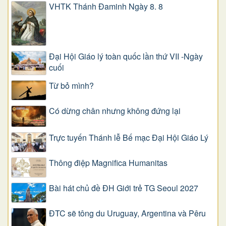
VHTK Thánh Đaminh Ngày 8. 8
Đại Hội Giáo lý toàn quốc lần thứ VII -Ngày
cuối
Từ bỏ mình?
Có dừng chân nhưng không đứng lại
Trực tuyến Thánh lễ Bế mạc Đại Hội Giáo Lý
Thông điệp Magnifica Humanitas
Bài hát chủ đề ĐH Giới trẻ TG Seoul 2027
ĐTC sẽ tông du Uruguay, Argentina và Pêru