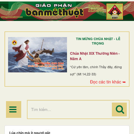
TRANG NHẤT
GIỚI THIỆU
GIÁO XỨ
TIN MỪNG CHÚA NHẬT - LỄ
DÒNG TU
TRỌNG
BAN MỤC VỤ
Chúa Nhật XIX Thường Niên -
Năm A
ĐOÀN THỂ CG
“Cứ yên tâm, chính Thầy đây, đừng
sợ!” (Mt 14,22-33)
LINH MỤC
Đọc các tin khác ➥
ĐIỂM HÀNH HƯƠNG
Lúa chín mà ít ngươi gặt