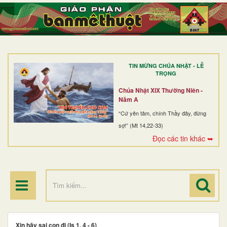
TRANG NHẤT
GIỚI THIỆU
GIÁO XỨ
TIN MỪNG CHÚA NHẬT - LỄ
DÒNG TU
TRỌNG
BAN MỤC VỤ
Chúa Nhật XIX Thường Niên -
Năm A
ĐOÀN THỂ CG
“Cứ yên tâm, chính Thầy đây, đừng
sợ!” (Mt 14,22-33)
LINH MỤC
Đọc các tin khác ➥
ĐIỂM HÀNH HƯƠNG
Xin hãy sai con đi (Is 1, 4 - 6)