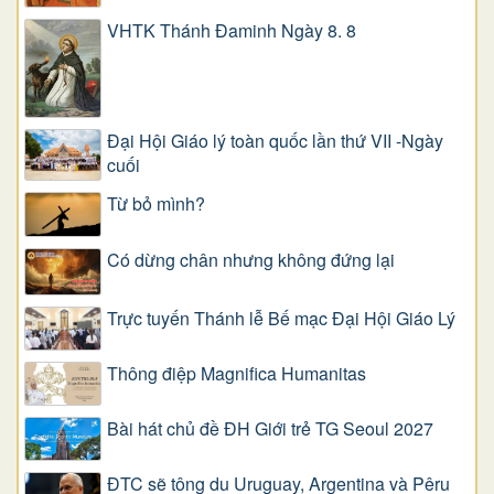
VHTK Thánh Đaminh Ngày 8. 8
Đại Hội Giáo lý toàn quốc lần thứ VII -Ngày
cuối
Từ bỏ mình?
Có dừng chân nhưng không đứng lại
Trực tuyến Thánh lễ Bế mạc Đại Hội Giáo Lý
Thông điệp Magnifica Humanitas
Bài hát chủ đề ĐH Giới trẻ TG Seoul 2027
ĐTC sẽ tông du Uruguay, Argentina và Pêru