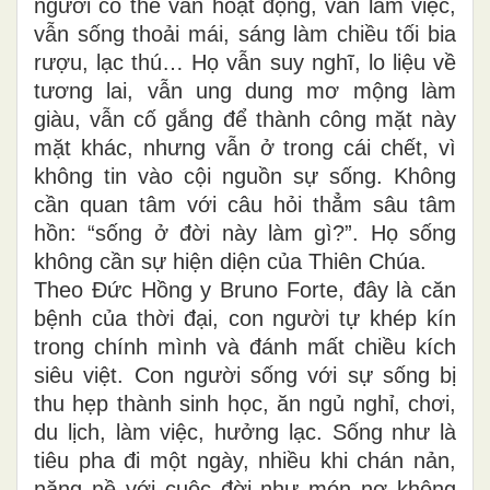
người có thể
vẫn hoạt động, vẫn làm việc,
vẫn sống thoải mái, sáng làm chiều tối bia
rượu, lạc thú… Họ vẫn suy nghĩ, lo liệu về
tương lai, vẫn ung dung mơ mộng làm
giàu, vẫn cố gắng để thành công mặt này
mặt khác, nhưng vẫn ở trong cái chết, vì
không tin vào cội nguồn sự sống.
Không
cần
quan tâm với câu hỏi thẳm sâu tâm
hồn: “sống ở đời này làm gì?”. Họ sống
không cần sự hiện diện của Thiên Chúa.
Theo Đức
Hồng y
Bruno Forte, đây là căn
bệnh của thời đại
,
con người tự khép kín
trong chính mình và đánh mất chiều kích
siêu việt.
Con người sống với
sự sống bị
thu hẹp thành sinh học
, ăn ngủ nghỉ, chơi,
du lịch, làm việc, hưởng lạc. Sống như là
tiêu pha đi một ngày, nhiều khi chán nản,
nặng nề với cuộc đời như món nợ không