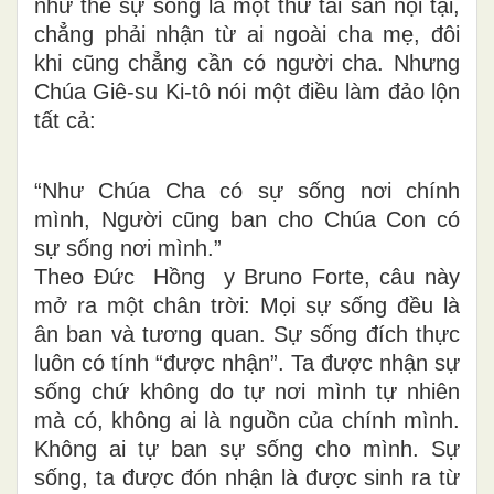
như thể sự sống là một thứ tài sản nội tại
,
chẳng phải nhận từ ai ngoài cha mẹ, đôi
khi cũng chẳng cần có người cha
.
Nhưng
Chúa Giê-su Ki-tô nói một điều làm đảo lộn
tất cả:
“Như Chúa Cha có sự sống nơi chính
mình, Người cũng ban cho Chúa Con có
sự sống nơi mình.”
Theo Đức
Hồng y
Bruno Forte, câu này
mở ra một chân trời:
Mọi sự sống đều là
ân ban và tương quan
. S
ự sống đích thực
luôn có tính “được nhận”.
Ta được nhận sự
sống chứ không do tự nơi mình tự nhiên
mà có, k
hông ai là nguồn của chính mình
.
Không ai tự ban sự sống cho mình
. Sự
s
ống,
ta được đón nhận
là được sinh ra từ