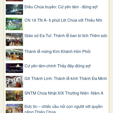
Điều Chúa truyền: Cứ yên tâm - đừng sợ!
CN 19 TN A- 5 phút Lời Chúa với Thiếu Nhi
Giáo xứ Ea Tul: Thánh lễ ban bí tích Thêm sức
Thánh lễ mừng Kim Khánh Hôn Phối
Cứ yên tâm-chính Thầy đây-đừng sợ!
GX Thánh Linh: Thánh lễ kính Thánh Đa Minh
SNTM Chúa Nhật XIX Thường Niên -Năm A
Đức tin – chiếc cầu nối con người với quyền
năng Thiên Chúa