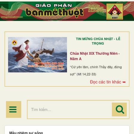
TRANG NHẤT
GIỚI THIỆU
GIÁO XỨ
TIN MỪNG CHÚA NHẬT - LỄ
DÒNG TU
TRỌNG
BAN MỤC VỤ
Chúa Nhật XIX Thường Niên -
Năm A
ĐOÀN THỂ CG
“Cứ yên tâm, chính Thầy đây, đừng
sợ!” (Mt 14,22-33)
LINH MỤC
Đọc các tin khác ➥
ĐIỂM HÀNH HƯƠNG
Mầu nhiệm sự sống