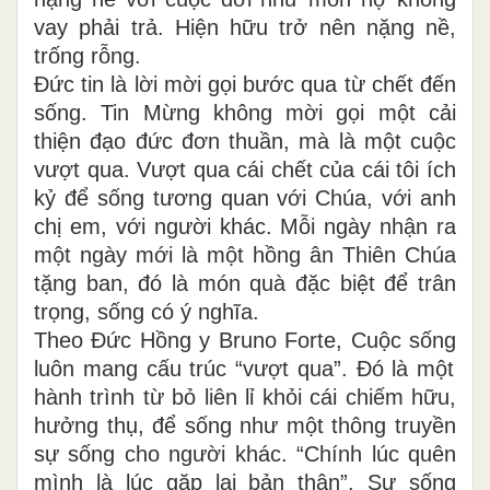
vay phải trả.
Hiện hữu trở nên nặng nề,
trống rỗng
.
Đức tin
là lời mời gọi
bước qua từ chết đến
sống
.
Tin Mừng không mời gọi một cải
thiện đạo đức đơn thuần,
mà là một cuộc
vượt qua
. Vượt qua cái chết của cái tôi ích
kỷ để sống tương quan với Chúa, với anh
chị em, với người khác. Mỗi ngày nhận ra
một ngày mới là một hồng ân Thiên Chúa
tặng ban, đó là món
quà đặc biệt để trân
trọng, sống có ý nghĩa.
Theo Đức
Hồng y
Bruno Forte,
Cuộc sống
luôn mang cấu trúc “vượt qua”
. Đó là một
hành trình từ bỏ liên lỉ khỏi cái chiếm hữu,
hưởng thụ, để sống như một thông truyền
sự sống cho người khác. “Chính lúc quên
mình là lúc gặp lại bản thân”. Sự sống