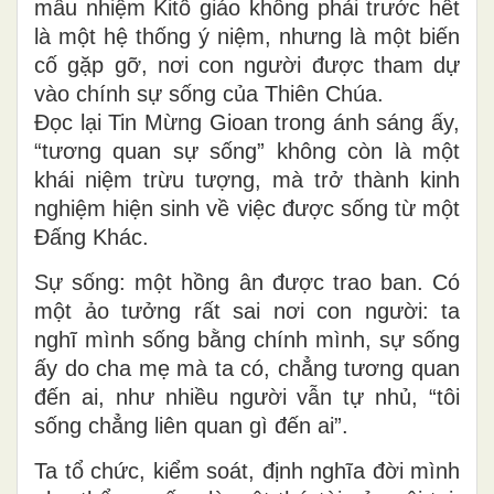
mầu nhiệm Kitô giáo không phải trước hết
là một hệ thống ý niệm, nhưng là một biến
cố gặp gỡ
,
nơi con người được
tham dự
vào chính sự sống của Thiên Chúa.
Đọc lại Tin Mừng Gioan trong ánh sáng ấy,
“tương quan sự sống” không còn là một
khái niệm trừu tượng, mà trở thành kinh
nghiệm hiện sinh về việc được sống từ một
Đấng Khác.
S
ự sống: một hồng ân được trao ban
.
Có
một ảo tưởng rất
sai
nơi con người: ta
nghĩ mình sống bằng chính mình
, sự sống
ấy do cha mẹ mà ta có, chẳng tương quan
đến ai, như nhiều người vẫn tự nhủ, “tôi
sống chẳng liên quan gì đến ai”.
Ta tổ chức, kiểm soát, định nghĩa đời mình