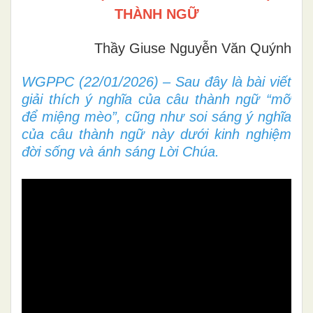
THÀNH NGỮ
Thầy Giuse Nguyễn Văn Quýnh
WGPPC (22/01/2026) – Sau đây là bài viết
giải thích ý nghĩa của câu thành ngữ “mỡ
để miệng mèo”, cũng như soi sáng ý nghĩa
của câu thành ngữ này dưới kinh nghiệm
đời sống và ánh sáng Lời Chúa.