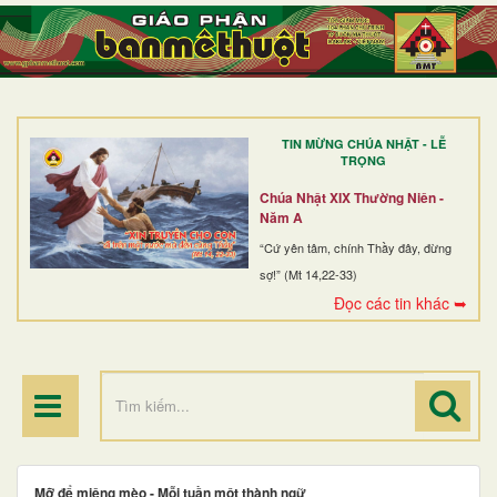
TRANG NHẤT
GIỚI THIỆU
GIÁO XỨ
TIN MỪNG CHÚA NHẬT - LỄ
DÒNG TU
TRỌNG
BAN MỤC VỤ
Chúa Nhật XIX Thường Niên -
Năm A
ĐOÀN THỂ CG
“Cứ yên tâm, chính Thầy đây, đừng
sợ!” (Mt 14,22-33)
LINH MỤC
Đọc các tin khác ➥
ĐIỂM HÀNH HƯƠNG
Mỡ để miệng mèo - Mỗi tuần một thành ngữ