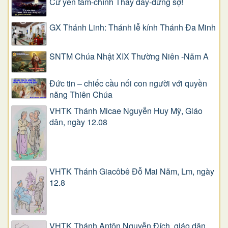
Cứ yên tâm-chính Thầy đây-đừng sợ!
GX Thánh Linh: Thánh lễ kính Thánh Đa Minh
SNTM Chúa Nhật XIX Thường Niên -Năm A
Đức tin – chiếc cầu nối con người với quyền
năng Thiên Chúa
VHTK Thánh Micae Nguyễn Huy Mỹ, Giáo
dân, ngày 12.08
VHTK Thánh Giacôbê Ðỗ Mai Năm, Lm, ngày
12.8
VHTK Thánh Antôn Nguyễn Ðích, giáo dân,