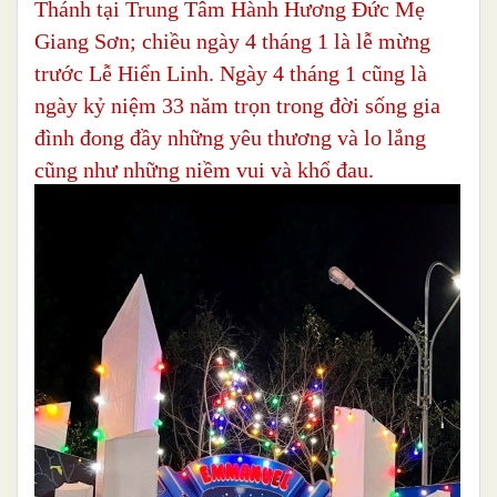
Thánh tại Trung Tâm Hành Hương Đức Mẹ
Giang Sơn; chiều ngày 4 tháng 1 là lễ mừng
trước Lễ Hiển Linh. Ngày 4 tháng 1 cũng là
ngày kỷ niệm 33 năm trọn trong đời sống gia
đình đong đầy những yêu thương và lo lắng
cũng như những niềm vui và khổ đau.