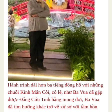
Hành trình dài hơn ba tiếng đồng hồ với những
chuỗi Kinh Mân Côi, có lẽ, như Ba Vua đã gặp
được Đấng Cứu Tinh hằng mong đợi, Ba Vua
đã tìm hướng khác trở về xứ sở với tầm hồn