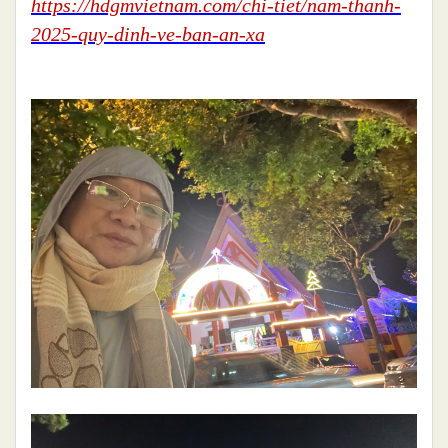
https://hdgmvietnam.com/chi-tiet/nam-thanh-
2025-quy-dinh-ve-ban-an-xa