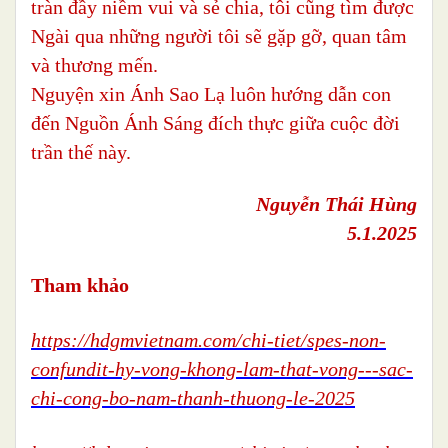
tràn đầy niềm vui và sẻ chia, tôi cũng tìm được
Ngài qua những người tôi sẽ gặp gỡ, quan tâm
và thương mến.
Nguyện xin Ánh Sao Lạ luôn hướng dẫn con
đến Nguồn Ánh Sáng đích thực giữa cuộc đời
trần thế này.
Nguyễn Thái Hùng
5.1.2025
Tham khảo
https://hdgmvietnam.com/chi-tiet/spes-non-
confundit-hy-vong-khong-lam-that-vong---sac-
chi-cong-bo-nam-thanh-thuong-le-2025