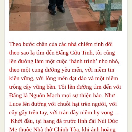
Theo bước chân của các nhà chiêm tình dõi
theo sao lạ tìm đến Đấng Cứu Tinh, tôi cũng
lên đường làm một cuộc ‘hành trình’ nho nhỏ,
theo một cung đường yêu mến, với niềm tin
kiên vững, với lòng mến dạt dào và một niềm
trông cậy vững bền. Tôi lên đường tìm đến với
Đấng là Nguồn Mạch mọi sự thiện hảo. Như
Luce lên đường với chuỗi hạt trên người, với
cây gậy trên tay, với tràn đầy niềm hy vọng…
Khởi đầu, tại hang đá trước linh đài Núi Đức
Mẹ thuộc Nhà thờ Chính Tòa, khi ánh hoàng