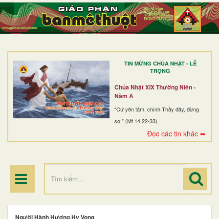
TRANG NHẤT
GIỚI THIỆU
GIÁO XỨ
TIN MỪNG CHÚA NHẬT - LỄ
DÒNG TU
TRỌNG
BAN MỤC VỤ
Chúa Nhật XIX Thường Niên -
Năm A
ĐOÀN THỂ CG
“Cứ yên tâm, chính Thầy đây, đừng
sợ!” (Mt 14,22-33)
LINH MỤC
Đọc các tin khác ➥
ĐIỂM HÀNH HƯƠNG
Người Hành Hương Hy Vọng