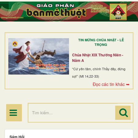
TRANG NHẤT
GIỚI THIỆU
GIÁO XỨ
TIN MỪNG CHÚA NHẬT - LỄ
DÒNG TU
TRỌNG
BAN MỤC VỤ
Chúa Nhật XIX Thường Niên -
Năm A
ĐOÀN THỂ CG
“Cứ yên tâm, chính Thầy đây, đừng
sợ!” (Mt 14,22-33)
LINH MỤC
Đọc các tin khác ➥
ĐIỂM HÀNH HƯƠNG
Sám Hối