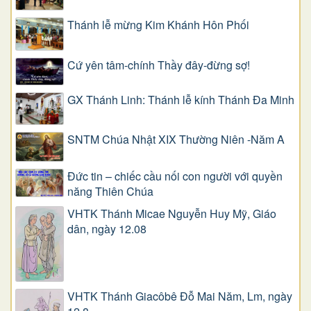
Thánh lễ mừng Kim Khánh Hôn Phối
Cứ yên tâm-chính Thầy đây-đừng sợ!
GX Thánh Linh: Thánh lễ kính Thánh Đa Minh
SNTM Chúa Nhật XIX Thường Niên -Năm A
Đức tin – chiếc cầu nối con người với quyền
năng Thiên Chúa
VHTK Thánh Micae Nguyễn Huy Mỹ, Giáo
dân, ngày 12.08
VHTK Thánh Giacôbê Ðỗ Mai Năm, Lm, ngày