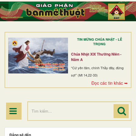
TRANG NHẤT
GIỚI THIỆU
GIÁO XỨ
TIN MỪNG CHÚA NHẬT - LỄ
DÒNG TU
TRỌNG
BAN MỤC VỤ
Chúa Nhật XIX Thường Niên -
Năm A
ĐOÀN THỂ CG
“Cứ yên tâm, chính Thầy đây, đừng
sợ!” (Mt 14,22-33)
LINH MỤC
Đọc các tin khác ➥
ĐIỂM HÀNH HƯƠNG
Đấng sẽ đến