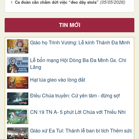
(05/05/2026)
Ca đoàn cần chấm dứt việc “đeo dây stola”
TIN MỚI
Giáo họ Trinh Vương: Lễ kính Thánh Đa Minh
Lễ bổn mạng Hội Dòng Ba Đa Minh Gx. Chi
Lăng
Hạt lúa gieo vào lòng đất
Điều Chúa truyền: Cứ yên tâm - đừng sợ!
CN 19 TN A- 5 phút Lời Chúa với Thiếu Nhi
Giáo xứ Ea Tul: Thánh lễ ban bí tích Thêm sức