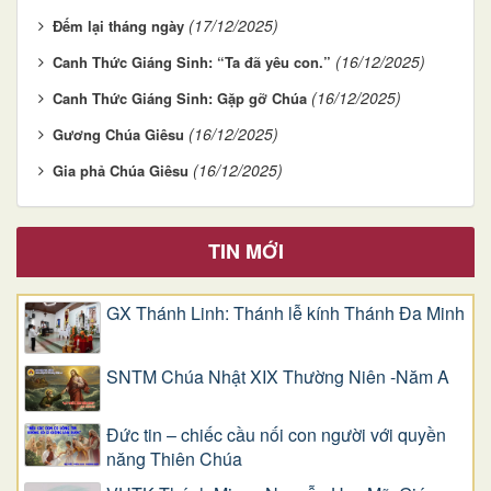
(17/12/2025)
Đếm lại tháng ngày
(16/12/2025)
Canh Thức Giáng Sinh: “Ta đã yêu con.”
(16/12/2025)
Canh Thức Giáng Sinh: Gặp gỡ Chúa
(16/12/2025)
Gương Chúa Giêsu
(16/12/2025)
Gia phả Chúa Giêsu
TIN MỚI
GX Thánh Linh: Thánh lễ kính Thánh Đa Minh
SNTM Chúa Nhật XIX Thường Niên -Năm A
Đức tin – chiếc cầu nối con người với quyền
năng Thiên Chúa