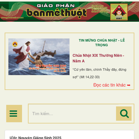
TRANG NHẤT
GIỚI THIỆU
GIÁO XỨ
TIN MỪNG CHÚA NHẬT - LỄ
DÒNG TU
TRỌNG
BAN MỤC VỤ
Chúa Nhật XIX Thường Niên -
Năm A
ĐOÀN THỂ CG
“Cứ yên tâm, chính Thầy đây, đừng
sợ!” (Mt 14,22-33)
LINH MỤC
Đọc các tin khác ➥
ĐIỂM HÀNH HƯƠNG
Ước Nguyện Giáng Sinh 2025