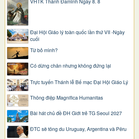
VHTK Thánh Đaminh Ngày 8. 8
Đại Hội Giáo lý toàn quốc lần thứ VII -Ngày
cuối
Từ bỏ mình?
Có dừng chân nhưng không đứng lại
Trực tuyến Thánh lễ Bế mạc Đại Hội Giáo Lý
Thông điệp Magnifica Humanitas
Bài hát chủ đề ĐH Giới trẻ TG Seoul 2027
ĐTC sẽ tông du Uruguay, Argentina và Pêru