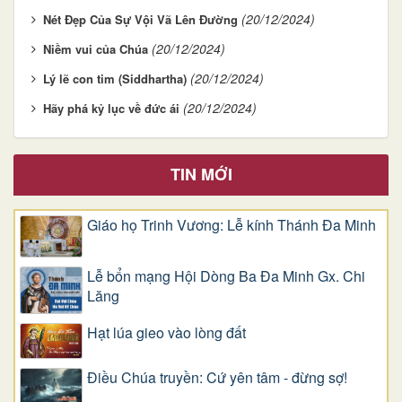
(20/12/2024)
Nét Đẹp Của Sự Vội Vã Lên Đường
(20/12/2024)
Niềm vui của Chúa
(20/12/2024)
Lý lẽ con tim (Siddhartha)
(20/12/2024)
Hãy phá kỷ lục về đức ái
TIN MỚI
Giáo họ Trinh Vương: Lễ kính Thánh Đa Minh
Lễ bổn mạng Hội Dòng Ba Đa Minh Gx. Chi
Lăng
Hạt lúa gieo vào lòng đất
Điều Chúa truyền: Cứ yên tâm - đừng sợ!