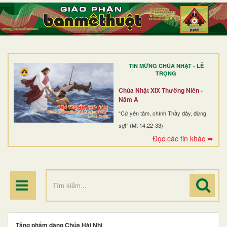
TRANG NHẤT
GIỚI THIỆU
GIÁO XỨ
TIN MỪNG CHÚA NHẬT - LỄ
DÒNG TU
TRỌNG
BAN MỤC VỤ
Chúa Nhật XIX Thường Niên -
Năm A
ĐOÀN THỂ CG
“Cứ yên tâm, chính Thầy đây, đừng
sợ!” (Mt 14,22-33)
LINH MỤC
Đọc các tin khác ➥
ĐIỂM HÀNH HƯƠNG
Tặng phẩm dâng Chúa Hài Nhi