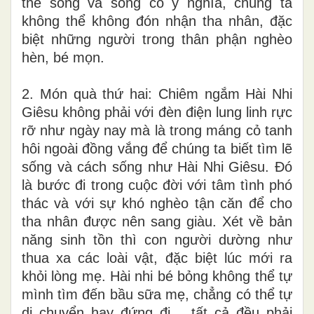
thể sống và sống có ý nghĩa, chúng ta
không thể không đón nhận tha nhân, đặc
biệt những người trong thân phận nghèo
hèn, bé mọn.
2. Món quà thứ hai: Chiêm ngắm Hài Nhi
Giêsu không phải với đèn điện lung linh rực
rỡ như ngày nay mà là trong máng cỏ tanh
hôi ngoài đồng vắng để chúng ta biết tìm lẽ
sống và cách sống như Hài Nhi Giêsu. Đó
là bước đi trong cuộc đời với tâm tình phó
thác và với sự khó nghèo tận căn để cho
tha nhân được nên sang giàu. Xét về bản
năng sinh tồn thì con người dường như
thua xa các loài vật, đặc biệt lúc mới ra
khỏi lòng mẹ. Hài nhi bé bỏng không thể tự
mình tìm đến bầu sữa mẹ, chẳng có thể tự
di chuyển hay đứng đi… tất cả đều phải