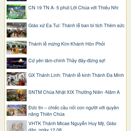
CN 19 TN A- 5 phút Lời Chúa với Thiếu Nhi
Giáo xứ Ea Tul: Thánh lễ ban bí tích Thêm sức
Thánh lễ mừng Kim Khánh Hôn Phối
Cứ yên tâm-chính Thầy đây-đừng sợ!
GX Thánh Linh: Thánh lễ kính Thánh Đa Minh
SNTM Chúa Nhật XIX Thường Niên -Năm A
Đức tin – chiếc cầu nối con người với quyền
năng Thiên Chúa
VHTK Thánh Micae Nguyễn Huy Mỹ, Giáo
dân, ngày 12.08