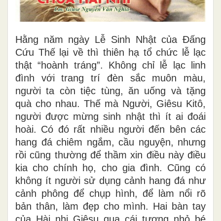
Hằng năm ngày Lễ Sinh Nhật của Đấng
Cứu Thế lại về thì thiên hạ tổ chức lễ lạc
thật “hoành tráng”. Không chỉ lễ lạc linh
đình với trang trí đèn sắc muôn màu,
người ta còn tiệc tùng, ăn uống và tặng
quà cho nhau. Thế mà Người, Giêsu Kitô,
người được mừng sinh nhật thì ít ai đoái
hoài. Có đó rất nhiều người đến bên các
hang đá chiêm ngắm, cầu nguyện, nhưng
rồi cũng thường để thầm xin điều này điều
kia cho chính họ, cho gia đình. Cũng có
không ít người sử dụng cảnh hang đá như
cảnh phông để chụp hình, để làm nổi rõ
bản thân, làm đẹp cho mình. Hai bàn tay
của Hài nhi Giêsu qua cái tượng nhỏ bé