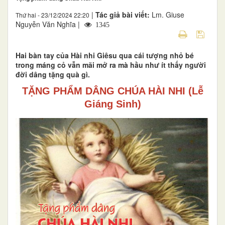
|
Tác giả bài viết:
Lm. Giuse
Thứ hai - 23/12/2024 22:20
Nguyễn Văn Nghĩa |
1345
Hai bàn tay của Hài nhi Giêsu qua cái tượng nhỏ bé
trong máng cỏ vẫn mãi mở ra mà hầu như ít thấy người
đời dâng tặng quà gì.
TẶNG PHẨM DÂNG CHÚA HÀI NHI (Lễ
Giáng Sinh)