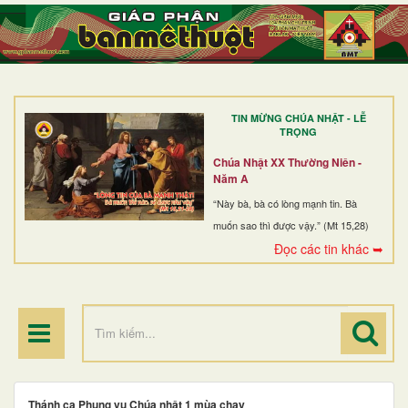
TRANG NHẤT
GIỚI THIỆU
GIÁO XỨ
TIN MỪNG CHÚA NHẬT - LỄ
DÒNG TU
TRỌNG
BAN MỤC VỤ
Chúa Nhật XX Thường Niên -
Năm A
ĐOÀN THỂ CG
“Này bà, bà có lòng mạnh tin. Bà
muốn sao thì được vậy.” (Mt 15,28)
LINH MỤC
Đọc các tin khác ➥
ĐIỂM HÀNH HƯƠNG
Thánh ca Phụng vụ Chúa nhật 1 mùa chay