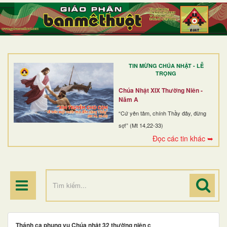
TRANG NHẤT
GIỚI THIỆU
GIÁO XỨ
TIN MỪNG CHÚA NHẬT - LỄ
DÒNG TU
TRỌNG
BAN MỤC VỤ
Chúa Nhật XIX Thường Niên -
Năm A
ĐOÀN THỂ CG
“Cứ yên tâm, chính Thầy đây, đừng
sợ!” (Mt 14,22-33)
LINH MỤC
Đọc các tin khác ➥
ĐIỂM HÀNH HƯƠNG
Thánh ca phụng vụ Chúa nhật 32 thường niên c