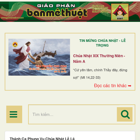
TRANG NHẤT
GIỚI THIỆU
GIÁO XỨ
TIN MỪNG CHÚA NHẬT - LỄ
DÒNG TU
TRỌNG
BAN MỤC VỤ
Chúa Nhật XIX Thường Niên -
Năm A
ĐOÀN THỂ CG
“Cứ yên tâm, chính Thầy đây, đừng
sợ!” (Mt 14,22-33)
LINH MỤC
Đọc các tin khác ➥
ĐIỂM HÀNH HƯƠNG
Thánh Ca Phụng Vụ Chúa Nhật Lễ Lá