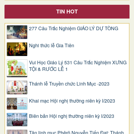
TIN HOT
277 Câu Trắc Nghiệm GIÁO LÝ DỰ TÒNG
Nghi thức lễ Gia Tiên
Vui Học Giáo Lý 531 Câu Trắc Nghiệm XƯNG
TỘI & RƯỚC LỄ 1
Thánh lễ Truyền chức Linh Mục -2023
Khai mạc Hội nghị thường niên kỳ I/2023
Biên bản Hội nghị thường niên kỳ I/2023
Tân linh mục Phêrô Nguyễn Tiến Đạt: Thánh