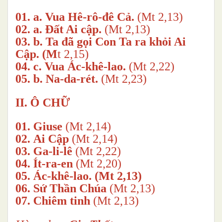
01.
a. Vua Hê-rô-đê Cả.
(Mt 2,13)
02.
a. Đất Ai cập.
(Mt 2,13)
03.
b. Ta đã gọi Con Ta ra khỏi Ai
Cập. (M
t 2,15)
04.
c. Vua Ác-khê-lao.
(Mt 2,22)
05.
b. Na-da-rét.
(Mt 2,23)
II. Ô CHỮ
01.
Giuse
(Mt 2,14)
02.
Ai Cập
(Mt 2,14)
03.
Ga-li-lê
(Mt 2,22)
04.
Ít-ra-en
(Mt 2,20)
05.
Ác-khê-lao. (Mt 2,13)
06.
Sứ Thần Chúa
(Mt 2,13)
07.
Chiêm tinh
(Mt 2,13)