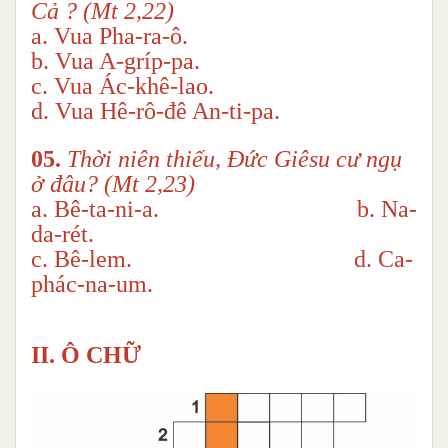
Cả ? (Mt 2,22)
a. Vua Pha-ra-ô.
b. Vua A-gríp-pa.
c. Vua Ác-khê-lao.
d. Vua Hê-rô-đê An-ti-pa.
05.
Thời niên thiếu, Đức Giêsu cư ngụ
ở đâu? (Mt 2,23)
a. Bê-ta-ni-a. b. Na-
da-rét.
c. Bê-lem. d. Ca-
phác-na-um.
II. Ô CHỮ