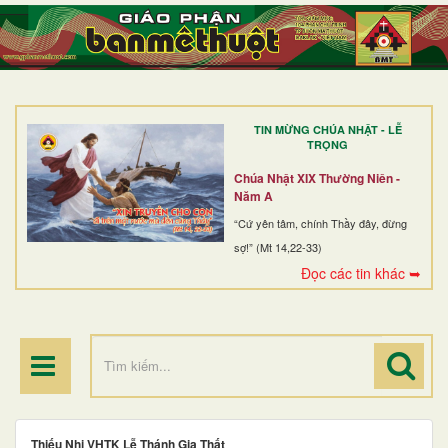
TRANG NHẤT
GIỚI THIỆU
GIÁO XỨ
TIN MỪNG CHÚA NHẬT - LỄ
DÒNG TU
TRỌNG
BAN MỤC VỤ
Chúa Nhật XIX Thường Niên -
Năm A
ĐOÀN THỂ CG
“Cứ yên tâm, chính Thầy đây, đừng
sợ!” (Mt 14,22-33)
LINH MỤC
Đọc các tin khác ➥
ĐIỂM HÀNH HƯƠNG
Thiếu Nhi VHTK Lễ Thánh Gia Thất