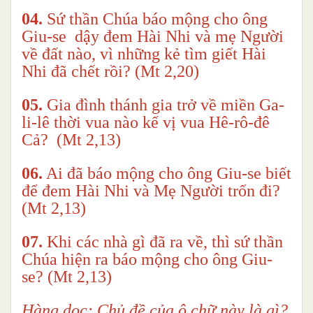
04.
Sứ thần Chúa báo mộng cho ông
Giu-se dậy đem Hài Nhi và mẹ Người
về đất nào, vì những kẻ tìm giết Hài
Nhi đã chết rồi? (Mt 2,20)
05.
Gia đình thánh gia trở về miền Ga-
li-lê thời vua nào kế vị vua Hê-rô-đê
Cả? (Mt 2,13)
06.
Ai đã báo mộng cho ông Giu-se biết
để đem Hài Nhi và Mẹ Người trốn đi?
(Mt 2,13)
07.
Khi các nhà gì đã ra về, thì sứ thần
Chúa hiện ra báo mộng cho ông Giu-
se? (Mt 2,13)
Hàng dọc: Chủ đề của ô chữ này là gì?