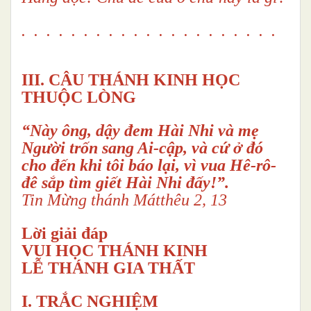
. . . . . . . . . . . . . . . . . . . . .
III. CÂU THÁNH KINH HỌC
THUỘC LÒNG
“Này ông, dậy đem Hài Nhi và mẹ
Người trốn sang Ai-cập, và cứ ở đó
cho đến khi tôi báo lại,
vì vua Hê-rô-
đê sắp tìm giết Hài Nhi đấy!”.
Tin Mừng thánh Mátthêu 2, 13
Lời giải đáp
VUI HỌC THÁNH KINH
LỄ THÁNH GIA THẤT
I. TRẮC NGHIỆM