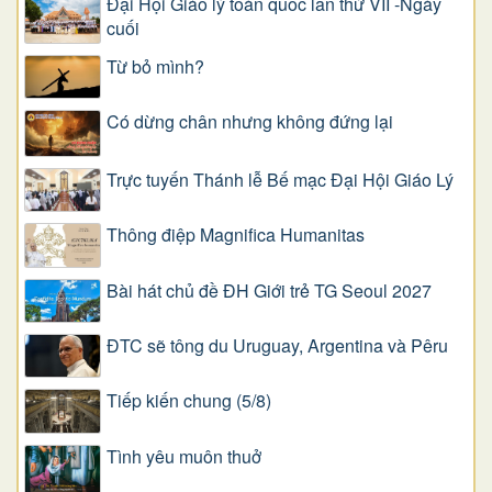
Đại Hội Giáo lý toàn quốc lần thứ VII -Ngày
cuối
Từ bỏ mình?
Có dừng chân nhưng không đứng lại
Trực tuyến Thánh lễ Bế mạc Đại Hội Giáo Lý
Thông điệp Magnifica Humanitas
Bài hát chủ đề ĐH Giới trẻ TG Seoul 2027
ĐTC sẽ tông du Uruguay, Argentina và Pêru
Tiếp kiến chung (5/8)
Tình yêu muôn thuở