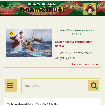
TRANG NHẤT
GIỚI THIỆU
GIÁO XỨ
TIN MỪNG CHÚA NHẬT - LỄ
DÒNG TU
TRỌNG
BAN MỤC VỤ
Chúa Nhật XIX Thường Niên -
Năm A
ĐOÀN THỂ CG
“Cứ yên tâm, chính Thầy đây, đừng
sợ!” (Mt 14,22-33)
LINH MỤC
Đọc các tin khác ➥
ĐIỂM HÀNH HƯƠNG
Tình yêu Người Mục tử (x. Ga 10,7-18)