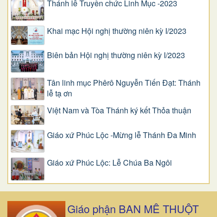
Thánh lễ Truyền chức Linh Mục -2023
Khai mạc Hội nghị thường niên kỳ I/2023
Biên bản Hội nghị thường niên kỳ I/2023
Tân linh mục Phêrô Nguyễn Tiến Đạt: Thánh
lễ tạ ơn
Việt Nam và Tòa Thánh ký kết Thỏa thuận
Giáo xứ Phúc Lộc -Mừng lễ Thánh Đa Minh
Giáo xứ Phúc Lộc: Lễ Chúa Ba Ngôi
Giáo phận BAN MÊ THUỘT