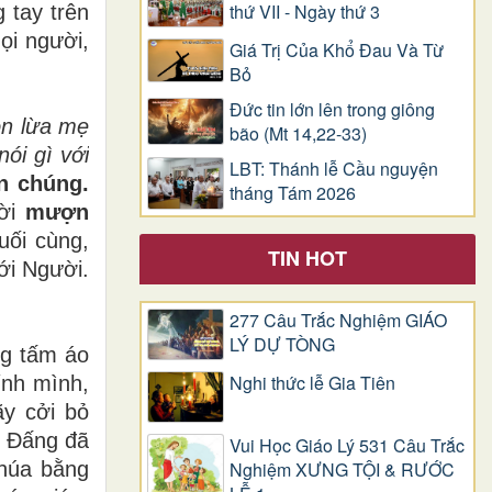
thứ VII - Ngày thứ 3
 tay trên
ọi người,
Giá Trị Của Khổ Ðau Và Từ
Bỏ
Đức tin lớn lên trong giông
on lừa mẹ
bão (Mt 14,22-33)
ói gì với
LBT: Thánh lễ Cầu nguyện
n chúng.
tháng Tám 2026
ười
mượn
uối cùng,
TIN HOT
ới Người.
277 Câu Trắc Nghiệm GIÁO
LÝ DỰ TÒNG
ng tấm áo
Nghi thức lễ Gia Tiên
ính mình,
y cởi bỏ
,
Đấng đã
Vui Học Giáo Lý 531 Câu Trắc
Chúa bằng
Nghiệm XƯNG TỘI & RƯỚC