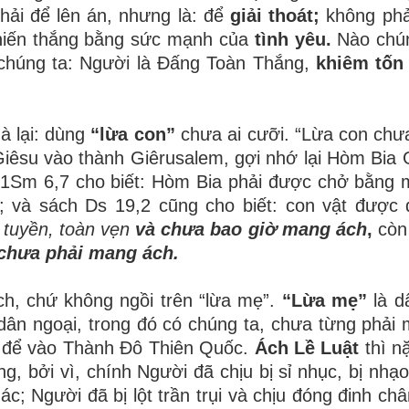
ải để lên án, nhưng là: để
giải thoát;
không phả
chiến thắng bằng sức mạnh của
tình yêu.
Nào chún
chúng ta: Người là Đấng Toàn Thắng,
khiêm tốn
à lại: dùng
“lừa con”
chưa ai cưỡi. “Lừa con chưa
 Giêsu vào thành Giêrusalem, gợi nhớ lại Hòm Bia
1Sm 6,7 cho biết: Hòm Bia phải được chở bằng 
và sách Ds 19,2 cũng cho biết: con vật được 
 tuyền, toàn vẹn
và chưa bao giờ mang ách
,
còn
chưa phải mang ách.
h, chứ không ngồi trên “lừa mẹ”.
“Lừa mẹ”
là dâ
dân ngoại, trong đó có chúng ta, chưa từng phải 
lên để vào Thành Đô Thiên Quốc.
Ách Lề Luật
thì n
ng, bởi vì, chính Người đã chịu bị sỉ nhục, bị nhạo
; Người đã bị lột trần trụi và chịu đóng đinh châ