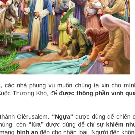
,
các nhà phụng vụ muốn chúng ta xin cho mình
Cuộc Thương Khó, để
được thông phần vinh qu
thánh Giêrusalem.
“Ngựa”
được dùng để chiến đ
 hùng, còn
“lừa”
được dùng để chỉ sự
khiêm nh
, mang
bình an
đến cho nhân loại. Người đến khôn