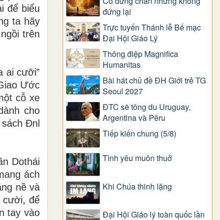
Có dừng chân nhưng không
i để biểu
đứng lại
g ta hãy
Trực tuyến Thánh lễ Bế mạc
ngồi trên
Đại Hội Giáo Lý
Thông điệp Magnifica
Humanitas
 ai cưỡi”
Bài hát chủ đề ĐH Giới trẻ TG
 Giao Ước
Seoul 2027
một cỗ xe
ĐTC sẽ tông du Uruguay,
dành cho
Argentina và Pêru
 sách Đnl
Tiếp kiến chung (5/8)
Tình yêu muôn thuở
n Dothái
mang ách
Khi Chúa thinh lặng
ặng nề và
 cười, để
n tay vào
Đại Hội Giáo lý toàn quốc lần