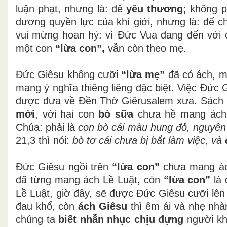
luận phạt, nhưng là: để
yêu thương;
không ph
dương quyền lực của khí giới, nhưng là: để 
vui mừng hoan hỷ: vì Đức Vua đang đến với 
một con
“lừa con”,
vẫn còn theo mẹ.
Đức Giêsu không cưỡi
“lừa mẹ”
đã có ách, m
mang ý nghĩa thiêng liêng đặc biệt. Việc Đức
được đưa về Đền Thờ Giêrusalem xưa. Sách 
mới
, với hai con
bò sữa
chưa hề mang ách; 
Chúa: phải là
con bò cái màu hung đỏ, nguyên
21,3 thì nói:
bò tơ cái chưa bị bắt làm việc, và
Đức Giêsu ngồi trên
“lừa con”
chưa mang ác
đã từng mang ách Lề Luật, còn
“lừa con”
là 
Lề Luật, giờ đây, sẽ được Đức Giêsu cưỡi 
đau khổ, còn
ách Giêsu
thì êm ái và nhẹ nhà
chúng ta
biết nhẫn nhục chịu đựng
người khác