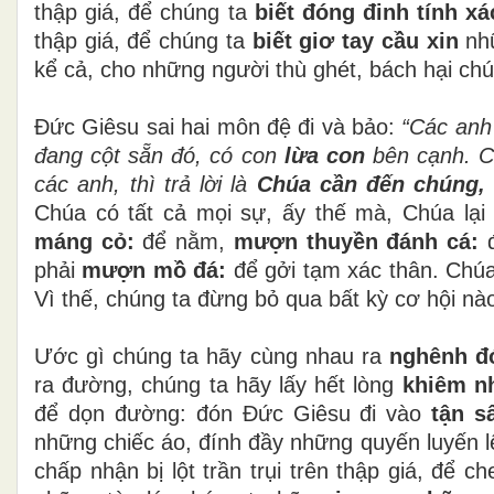
thập giá, để chúng ta
biết đóng đinh tính xá
thập giá, để chúng ta
biết giơ tay cầu xin
nh
kể cả, cho những người thù ghét, bách hại chú
Đức Giêsu sai hai môn đệ đi và bảo:
“Các anh 
đang cột sẵn đó, có con
lừa con
bên cạnh. Cá
các anh, thì trả lời là
Chúa cần đến chúng,
Chúa có tất cả mọi sự, ấy thế mà, Chúa lại
máng cỏ:
để nằm,
mượn thuyền đánh cá:
đ
phải
mượn mồ đá:
để gởi tạm xác thân. Chú
Vì thế, chúng ta đừng bỏ qua bất kỳ cơ hội nà
Ước gì chúng ta hãy cùng nhau ra
nghênh đ
ra đường, chúng ta hãy lấy hết lòng
khiêm n
để dọn đường: đón Đức Giêsu đi vào
tận s
những chiếc áo, đính đầy những quyến luyến lệ
chấp nhận bị lột trần trụi trên thập giá, để 