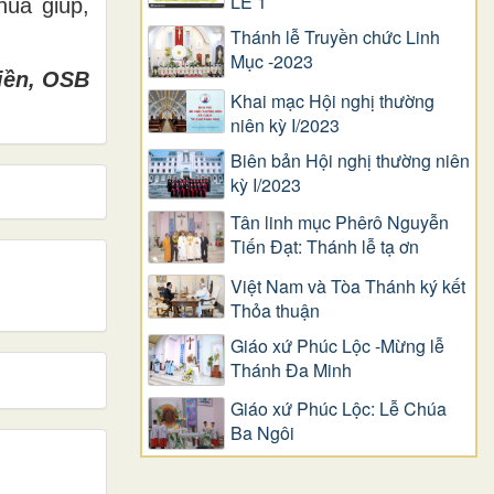
LỄ 1
úa giúp,
Thánh lễ Truyền chức Linh
Mục -2023
iền, OSB
Khai mạc Hội nghị thường
niên kỳ I/2023
Biên bản Hội nghị thường niên
kỳ I/2023
Tân linh mục Phêrô Nguyễn
Tiến Đạt: Thánh lễ tạ ơn
Việt Nam và Tòa Thánh ký kết
Thỏa thuận
Giáo xứ Phúc Lộc -Mừng lễ
Thánh Đa Minh
Giáo xứ Phúc Lộc: Lễ Chúa
Ba Ngôi