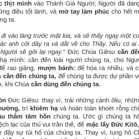
c thịt mình
vào Thánh Giá Người; Người đã dang
ững điều tốt lành, và
mở tay làm phúc
cho hết m
ng ta.
đi vào làng trước mặt kia, và sẽ thấy ngay một c
c anh cởi dây ra và dắt về cho Thầy. Nếu có ai n
Người sẽ gởi lại ngay.
” Ðức Chúa Giêsu
cần đế
 hạ mình: cần đến loài người chúng ta, cho Ng
ể rao giảng,
mượn bánh:
để hóa ra nhiều, và c
a
cần đến chúng ta,
để chúng ta được dự phần v
o, khi Chúa
cần dùng đến chúng ta.
ón
Đức Giêsu: thay vì, trải những cành ôliu, nhữ
hường,
trí
khiêm hạ
và hoàn toàn khoét rỗng ch
âu thẳm tâm hồn
chúng ta. Ước gì chúng ta hã
ch lạc của thú vui trần thế, để
mặc lấy Đức Kitô
che đậy sự tủi hổ của chúng ta. Thay vì, tung hô 