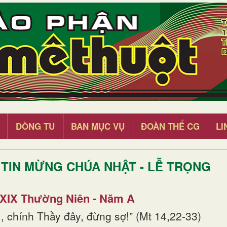
DÒNG TU
BAN MỤC VỤ
ĐOÀN THỂ CG
LI
TIN MỪNG CHÚA NHẬT - LỄ TRỌNG
 XIX Thường Niên - Năm A
, chính Thầy đây, đừng sợ!” (Mt 14,22-33)