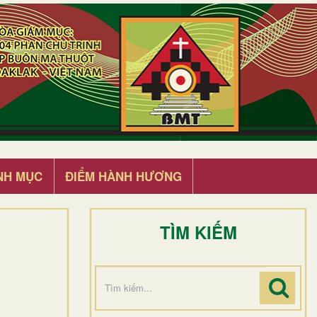
NH MỤC
ĐIỂM HÀNH HƯƠNG
TÌM KIẾM