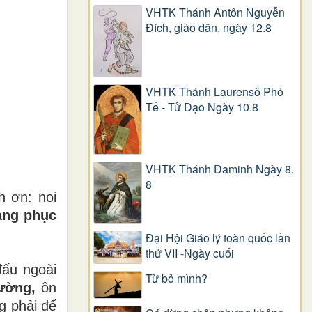
VHTK Thánh Antôn Nguyễn
Ðích, giáo dân, ngày 12.8
VHTK Thánh Laurensô Phó
Tế - Tử Đạo Ngày 10.8
VHTK Thánh Đaminh Ngày 8.
8
 ơn: noi
ang phục
Đại Hội Giáo lý toàn quốc lần
thứ VII -Ngày cuối
ấu ngoài
Từ bỏ mình?
ường,
ôn
g phải để