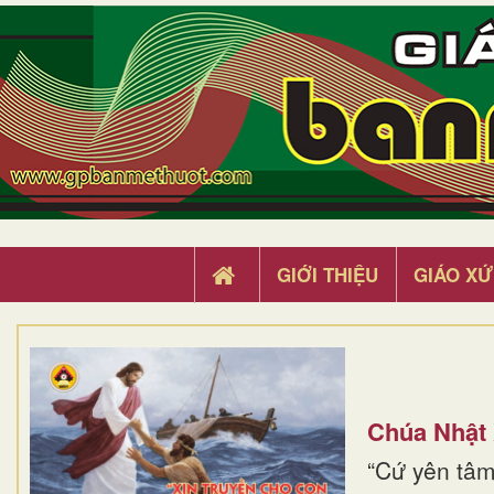
GIỚI THIỆU
GIÁO XỨ
Chúa Nhật
“Cứ yên tâm