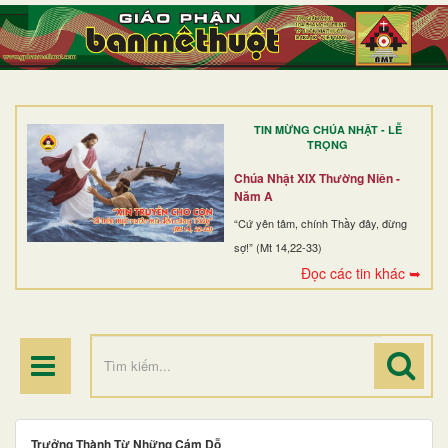
TRANG NHẤT
GIỚI THIỆU
GIÁO XỨ
TIN MỪNG CHÚA NHẬT - LỄ
DÒNG TU
TRỌNG
BAN MỤC VỤ
Chúa Nhật XIX Thường Niên -
Năm A
ĐOÀN THỂ CG
“Cứ yên tâm, chính Thầy đây, đừng
sợ!” (Mt 14,22-33)
LINH MỤC
Đọc các tin khác ➥
ĐIỂM HÀNH HƯƠNG
Trưởng Thành Từ Những Cám Dỗ