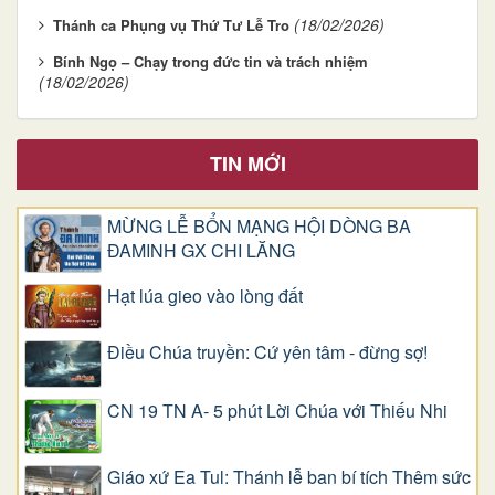
(18/02/2026)
Thánh ca Phụng vụ Thứ Tư Lễ Tro
Bính Ngọ – Chạy trong đức tin và trách nhiệm
(18/02/2026)
TIN MỚI
MỪNG LỄ BỔN MẠNG HỘI DÒNG BA
ĐAMINH GX CHI LĂNG
Hạt lúa gieo vào lòng đất
Điều Chúa truyền: Cứ yên tâm - đừng sợ!
CN 19 TN A- 5 phút Lời Chúa với Thiếu Nhi
Giáo xứ Ea Tul: Thánh lễ ban bí tích Thêm sức