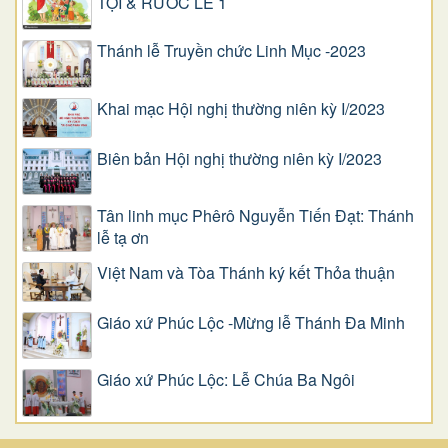
TỘI & RƯỚC LỄ 1
Thánh lễ Truyền chức Linh Mục -2023
Khai mạc Hội nghị thường niên kỳ I/2023
Biên bản Hội nghị thường niên kỳ I/2023
Tân linh mục Phêrô Nguyễn Tiến Đạt: Thánh
lễ tạ ơn
Việt Nam và Tòa Thánh ký kết Thỏa thuận
Giáo xứ Phúc Lộc -Mừng lễ Thánh Đa Minh
Giáo xứ Phúc Lộc: Lễ Chúa Ba Ngôi