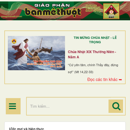
TRANG NHẤT
GIỚI THIỆU
GIÁO XỨ
TIN MỪNG CHÚA NHẬT - LỄ
DÒNG TU
TRỌNG
BAN MỤC VỤ
Chúa Nhật XIX Thường Niên -
Năm A
ĐOÀN THỂ CG
“Cứ yên tâm, chính Thầy đây, đừng
sợ!” (Mt 14,22-33)
LINH MỤC
Đọc các tin khác ➥
ĐIỂM HÀNH HƯƠNG
Ước mơ và hiện thực