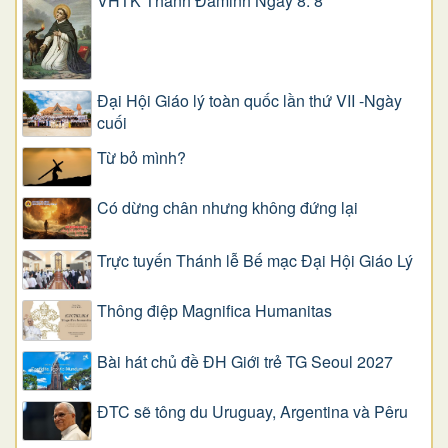
VHTK Thánh Đaminh Ngày 8. 8
Đại Hội Giáo lý toàn quốc lần thứ VII -Ngày
cuối
Từ bỏ mình?
Có dừng chân nhưng không đứng lại
Trực tuyến Thánh lễ Bế mạc Đại Hội Giáo Lý
Thông điệp Magnifica Humanitas
Bài hát chủ đề ĐH Giới trẻ TG Seoul 2027
ĐTC sẽ tông du Uruguay, Argentina và Pêru